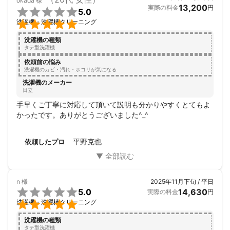
okada
様
13,200
実際の料金
円

5.0

洗濯機・洗濯槽クリーニング
洗濯機の種類
タテ型洗濯機
依頼前の悩み
洗濯機のカビ・汚れ・ホコリが気になる
洗濯機のメーカー
日立
手早くご丁寧に対応して頂いて説明も分かりやすくとてもよ
かったです。ありがとうございました^_^
平野克也
依頼したプロ
n
様
2025年11月下旬 / 平日

5.0
14,630
実際の料金
円

洗濯機・洗濯槽クリーニング
洗濯機の種類
タテ型洗濯機