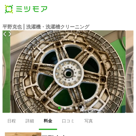
平野克也 | 洗濯機・洗濯槽クリーニング
●
●
●
●
日程
詳細
料金
口コミ
写真