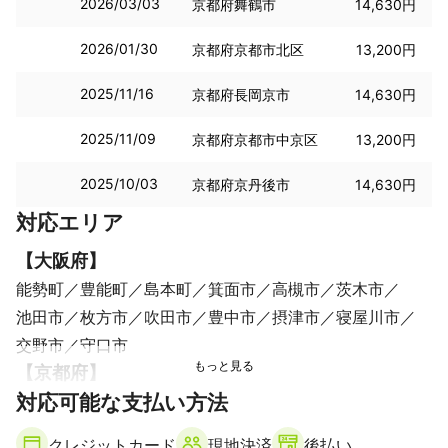
2026/03/03
京都府舞鶴市
14,630円
2026/01/30
京都府京都市北区
13,200円
2025/11/16
京都府長岡京市
14,630円
2025/11/09
京都府京都市中京区
13,200円
2025/10/03
京都府京丹後市
14,630円
対応エリア
【
大阪府
】
能勢町
豊能町
島本町
箕面市
高槻市
茨木市
池田市
枚方市
吹田市
豊中市
摂津市
寝屋川市
交野市
守口市
【
京都府
】
対応可能な支払い方法
京丹波町
南丹市
綾部市
亀岡市
京都市
福知山市
向日市
長岡京市
大山崎町
舞鶴市
八幡市
クレジットカード
現地決済
後払い