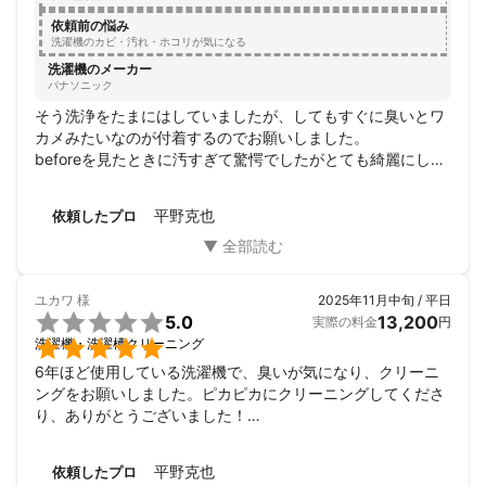
依頼前の悩み
洗濯機のカビ・汚れ・ホコリが気になる
洗濯機のメーカー
パナソニック
そう洗浄をたまにはしていましたが、してもすぐに臭いとワ
カメみたいなのが付着するのでお願いしました。

beforeを見たときに汚すぎて驚愕でしたがとても綺麗にして
いただきスッキリしました。

滞在時間は1時間半程度でスムーズに作業していただきまし
平野克也
依頼したプロ
た。

今日から洗濯機を使うのが楽しみです。

ありがとうございました。
ユカワ
様
2025年11月中旬 / 平日

5.0
13,200
実際の料金
円

洗濯機・洗濯槽クリーニング
6年ほど使用している洗濯機で、臭いが気になり、クリーニ
ングをお願いしました。ピカピカにクリーニングしてくださ
り、ありがとうございました！

アドバイスいただいたように、小まめに掃除をして綺麗な状
態を保ちたいと思います。

平野克也
依頼したプロ
どの方にお願いするか悩みましたが、平野さんにお願いして