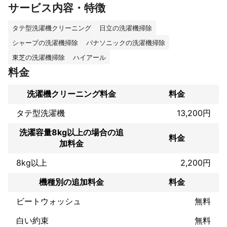
サービス内容・特徴
ことはありませんか？

清潔に保ちたいけれど、洗濯槽の裏側までの掃除ってなかなか難
タテ型洗濯機クリーニング
日立の洗濯機掃除
しいですよね。

シャープの洗濯機掃除
パナソニックの洗濯機掃除
私達が行っている作業としましては、

東芝の洗濯機掃除
ハイアール
まず洗濯機を分解して洗濯槽を取り外し丸洗いします。（だいた
料金
い洗濯槽の横や裏に汚れが付着しています。）

洗濯槽を取り外したあとの本体部分も綺麗に洗浄し、また一つ一
洗濯機クリーニング料金
料金
つ組み立ててもとに戻します。

タテ型洗濯機
13,200円
洗濯機のカビや臭いが気になるという方にはぜひおすすめしたい
洗濯容量8kg以上の場合の追
料金
クリーニングです！

加料金
8kg以上
2,200円
迅速かつ丁寧な作業を心がけ、お客様に喜んで頂けるよう笑顔で
対応致します。

機種別の追加料金
料金
ビートウォッシュ
無料
白い約束
無料