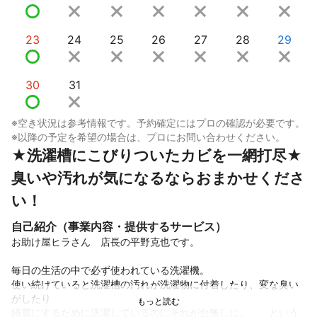
23
24
25
26
27
28
29
30
31
※空き状況は参考情報です。予約確定にはプロの確認が必要です。
※以降の予定を希望の場合は、プロにお問い合わせください。
★洗濯槽にこびりついたカビを一網打尽★
臭いや汚れが気になるならおまかせくださ
い！
自己紹介（事業内容・提供するサービス）
お助け屋ヒラさん　店長の平野克也です。

毎日の生活の中で必ず使われている洗濯機。

使い続けていると洗濯槽の汚れが洗濯物に付着したり、変な臭い
がしたり

綺麗にするために洗濯しているのにそれが台無しに。。。という