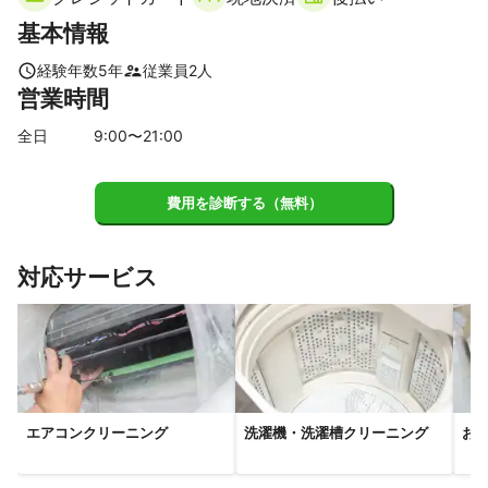
久御山町
宇治市
宮津市
与謝野町
城陽市
基本情報
京田辺市
宇治田原町
井手町
精華町
木津川市
伊根町
和束町
京丹後市
笠置町
南山城村
経験年数
5
年
従業員
2
人
営業時間
【
兵庫県
】
丹波篠山市
猪名川町
三田市
川西市
丹波市
全日
9
:00〜
21
:00
宝塚市
伊丹市
朝来市
豊岡市
費用を診断する（無料）
対応サービス
エアコンクリーニング
洗濯機・洗濯槽クリーニング
お