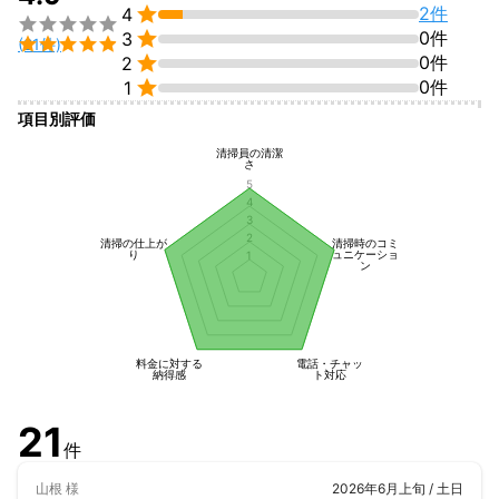

2件
4


0件
3

(21件)

0件
2

0件
1
項目別評価
清掃員の清潔
さ
5
4
3
2
清掃の仕上が
清掃時のコミ
り
ュニケーショ
1
ン
料金に対する
電話・チャッ
納得感
ト対応
21
件
山根
様
2026年6月上旬 / 土日