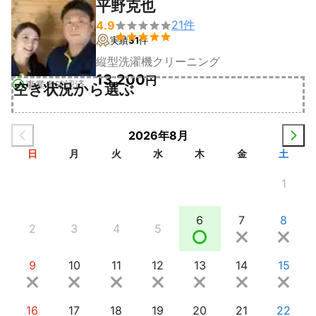
平野克也
21
件
4.9


実績
31
件
縦型洗濯機クリーニング
13,200
円
事業者確認済
空き状況から選ぶ
2026年8月
日
月
火
水
木
金
土
1
6
7
8
2
3
4
5
9
10
11
12
13
14
15
16
17
18
19
20
21
22