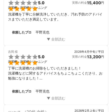

5.0
15,400
実際の料金
円

洗濯機・洗濯槽クリーニング
洗濯機を丁寧に分解洗浄していただき、汚れ予防のアドバイ
スまでいただき満足しています。
平野克也
依頼したプロ
吉岡
様
2026年4月中旬 / 平日

5.0
13,200
実際の料金
円

洗濯機・洗濯槽クリーニング
丁寧に洗濯槽のお掃除をしていただきました！

洗濯機などに関するアドバイスもちょこちょこくださり、お
勉強になりました！

ありがとうございました！
平野克也
依頼したプロ
2026年2月上旬 / 平日
（20代 女性）