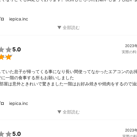
ました。
iepica.inc
プロ
2023

5.0
実際の料

ーニング
していた息子が帰ってくる事になり長い間使ってなかったエアコンのお
でに一階の食事する所もお願いしました

の部屋は意外ときれいで驚きました一階はお好み焼きや焼肉をするので油
後のエアコンクリーニングのタイミング等教えて頂きました

も正確でお仕事も丁寧でエアコンの外側をお風呂場でされていました

ら排水溝まで綺麗にお掃除して頂いていた事がわかり感謝感激です

iepica.inc
プロ
ございました
2023

5.0
実際の料