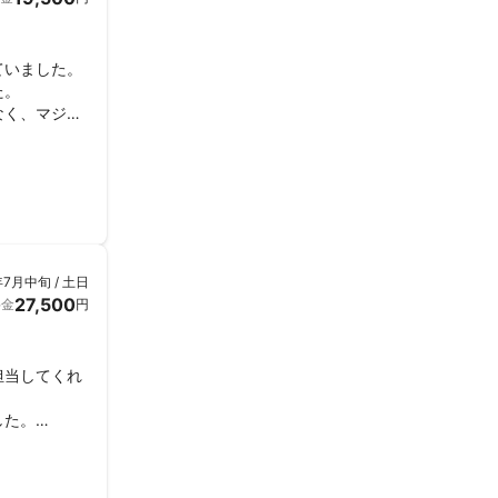
ていました。
。

なく、マジメ
時間）が、丁
年7月中旬 / 土日
27,500
料金
円
担当してくれ


た。
