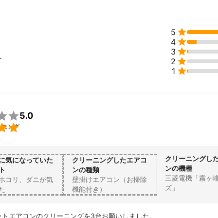
たちにお願いしたいと思っていただけるよう精一杯のサービスを提供さ

5

4

3
ー

2

1

5.0

ーニング
クリーニングし
に気になっていた
クリーニングしたエアコ
ンの機種
ト
ンの種類
三菱電機「霧ヶ
ホコリ、ダニが気
壁掛けエアコン（お掃除
ズ」
た
機能付き）
ットエアコンのクリーニングを3台お願いしました。
