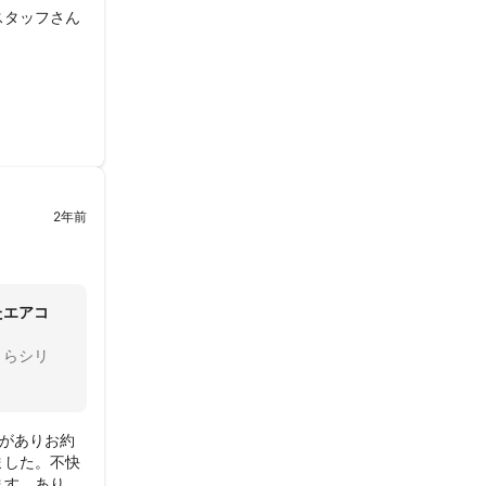
スタッフさん
2年前
たエアコ
さらシリ
がありお約
ました。不快
ます。ありが