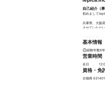
自己紹介（事
初めましてIep
兵庫県、大阪
させていただい
お客様に頼んで
基本情報
また当社では
経験年数
6
たらと思います
営業時間
閲覧ありがと
全日
12
:
これまでの実
資格・免
年間エアコン1
古物商 631401
また他社さんで
付けの業務用エ
神戸大学、イ
アピールポイ
これまでお客様