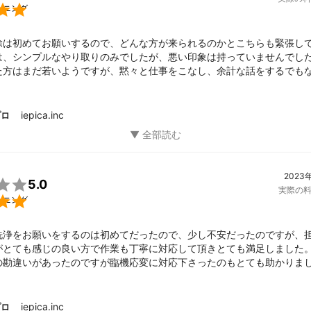

ーニング
除は初めてお願いするので、どんな方が来られるのかとこちらも緊張し
は、シンプルなやり取りのみでしたが、悪い印象は持っていませんでした
た方はまだ若いようですが、黙々と仕事をこなし、余計な話をするでも
て下さいました。想像していたより遥かに時間がかかりました（2台で4
さったからだと思います。

することがあったら、同じ方を指名したいぐらいです。

iepica.inc
プロ
しました。
2023

5.0
実際の

ーニング
洗浄をお願いをするのは初めてだったので、少し不安だったのですが、
がとても感じの良い方で作業も丁寧に対応して頂きとても満足しました。
の勘違いがあったのですが臨機応変に対応下さったのもとても助かりまし
ば、またお願いしたいです。
iepica.inc
プロ