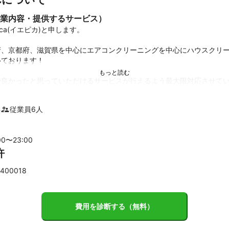
業内容・提供するサービス）
ica(イエピカ)と申します。

府、京都府、滋賀県を中心にエアコンクリーニングを中心にハウスクリ
ております！

良かったと思っていただけるサービスが行えるよう最大限対応させてい
建設業全般の施工も行っておりますのでお家の困り事はお気軽にお問い
年
従業員
6
人
！

うございました！
00〜
23
:00
績
許
000台以上の作業実績があります！

400018
は断られる事の多いノクリアXシリーズ三菱FZシリーズ等の難解機種
アコン等幅広く対応させていただいてます！

オンモール、総合病院等大型施設の作業も施工
費用を診断する（無料）
ント
の満足を第一に考えて作業実績を積んできました！
