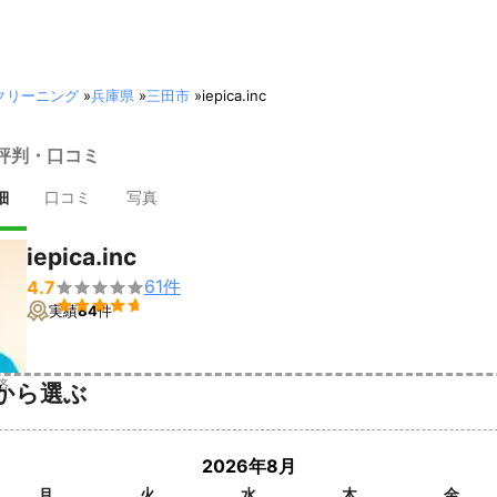
クリーニング
»
兵庫県
»
三田市
»
iepica.inc
ncの評判・口コミ
細
口コミ
写真
iepica.inc
61
件
4.7


実績
84
件
済
から選ぶ
2026年8月
月
火
水
木
金