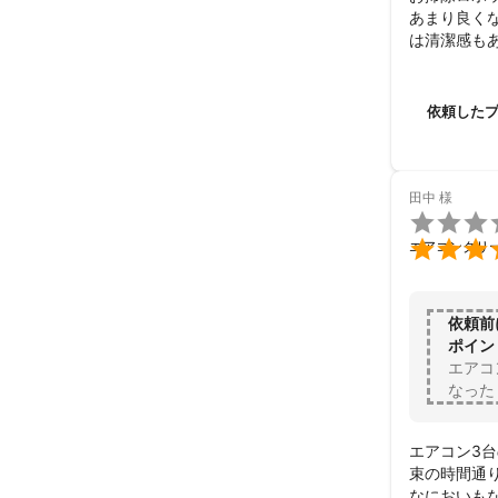
あまり良く
は清潔感も
姉の自宅の
値段もリーズ
ありがとう
依頼した
田中
様


エアコンクリ
依頼前
ポイン
エアコ
なった
エアコン3
束の時間通
なにおいも