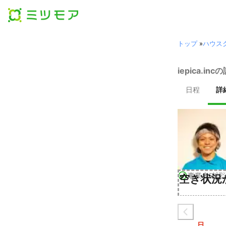
トップ
»
ハウス
iepica.i
日程
詳
事業者確認
空き状況
日