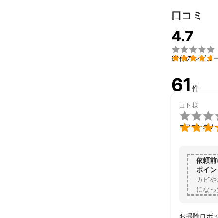
口コミ
また次回も私
す！
4.7


61件のレビュ
61
件
山下
様


エアコンクリ
依頼前
ポイン
カビや
になっ
お掃除ロボ