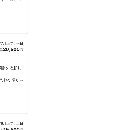
年7月上旬 / 平日
20,500
金
円
掃除を依頼し
汚れが凄か
年6月上旬 / 土日
19,500
金
円