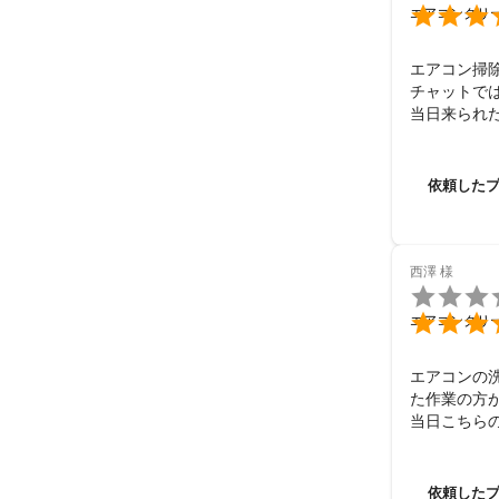

エアコンクリ
エアコン掃
チャットで
当日来られ
に仕事をし
寧にやって下
またお願い
依頼した
非常に満足
西澤
様


エアコンクリ
エアコンの
た作業の方
当日こちら
機会があれ
依頼した