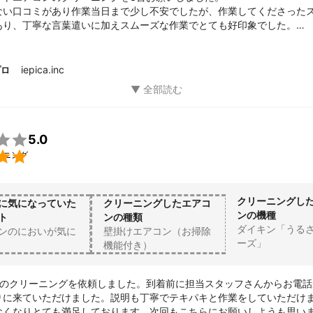
ない口コミがあり作業当日まで少し不安でしたが、作業してくださった
あり、丁寧な言葉遣いに加えスムーズな作業でとても好印象でした。

エアコンもお願いしたいと思います。

ナブルで大変満足です。

ございました。
iepica.inc
プロ

5.0

ーニング
クリーニングし
に気になっていた
クリーニングしたエアコ
ンの機種
ト
ンの種類
ダイキン「うる
ンのにおいが気に
壁掛けエアコン（お掃除
ーズ」
機能付き）
台のクリーニングを依頼しました。到着前に担当スタッフさんからお電話
りに来ていただけました。説明も丁寧でテキパキと作業をしていただけ
なくなりとても満足しております。次回もこちらにお願いしようも思い