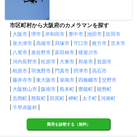
市区町村から大阪府のカメラマンを探す
|
大阪市
|
堺市
|
岸和田市
|
豊中市
|
池田市
|
吹田市
|
泉大津市
|
高槻市
|
貝塚市
|
守口市
|
枚方市
|
茨木市
|
八尾市
|
泉佐野市
|
富田林市
|
寝屋川市
|
河内長野市
|
松原市
|
大東市
|
和泉市
|
箕面市
|
柏原市
|
羽曳野市
|
門真市
|
摂津市
|
高石市
|
藤井寺市
|
東大阪市
|
泉南市
|
四條畷市
|
交野市
|
大阪狭山市
|
阪南市
|
島本町
|
豊能町
|
能勢町
|
忠岡町
|
熊取町
|
田尻町
|
岬町
|
太子町
|
河南町
|
千早赤阪村
|
費用を診断する（無料）