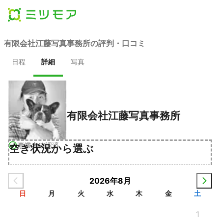
有限会社江藤写真事務所の評判・口コミ
日程
詳細
写真
有限会社江藤写真事務所
事業者確認済
空き状況から選ぶ
2026年8月
日
月
火
水
木
金
土
1