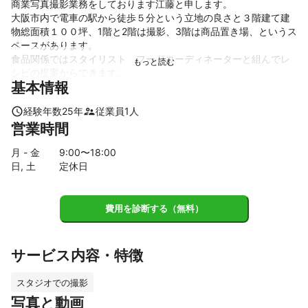
商業写真撮影業務をしております江藤と申します。

大阪市内で電車の駅から徒歩５分という立地の良さと３階建て建
物総面積１００坪、1階と2階は撮影、3階は商品置き場、というス
ペースがあります。

食品関係ではスタイリスト　フードコーディネーターと組んでレ
シピの提案からできます。

基本情報
宝飾関係ではレタッチまでします。

モデル　インテリア　等は実績のあるスタイリストと協業しま
経験年数
25
年
従業員
1
人
す。

営業時間
撮影点数量ががある仕事は仕事仲間とチーム組んで行います。
これまでの実績
月 - 金
9
:00〜
18
:00
百貨店　スーパー

日, 土
定休日
ギフト　通販

食品会社　レストラン　仕出屋

工業製品のカタログ
費用を診断する（無料）
アピールポイント
素人にでもできる撮影はしません。

プロにしかできない仕事をします。
サービス内容・特徴
スタジオでの撮影
写真と動画