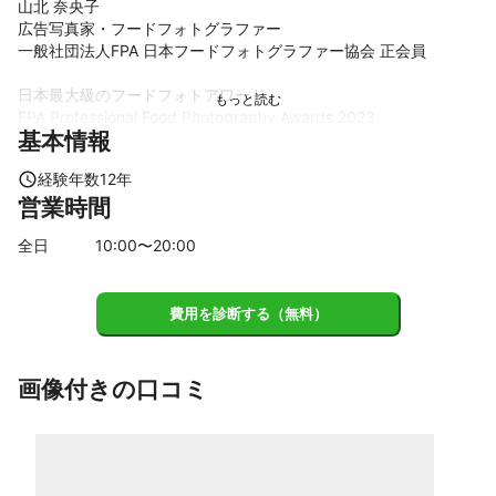
山北 奈央子

広告写真家・フードフォトグラファー

一般社団法人FPA 日本フードフォトグラファー協会 正会員

日本最大級のフードフォトアワード

FPA Professional Food Photography Awards 2023

基本情報
⚫︎Judge's Special Award受賞

⚫︎ SILVER AWARD（銀賞）受賞

経験年数
12
年
⚫︎BROZE AWARD（銅賞）受賞

営業時間
撮影経歴

全日
10
:00〜
20
:00
ハンガリー大使館、株式会社 京都吉兆、中国料理 百楽、高級
「生」食パン専門店の乃が美、Ristorante QUINTOCANTO、ホテ
ルトラスティ大阪阿倍野、HOTELメリケンポート神戸元町、甘味
費用を診断する（無料）
処穂のあかりジェイアール京都伊勢丹店)、洋風バルBalcook、カ
ノコロの天然石、Parfait de Merrily、N'sフードパーク、インプレ
イション株式会社、有限会社相生堂、和果、C’EST DU NANAN T
OKYO、CHEESE CAFE SOAN、カフェオリオン、株式会社ライズ
画像付きの口コミ
ワーク、有限会社クリエイティブフーズ、神奈川ツルマフーズ株
式会社、ニットービバレッジ株式会社など

奈良県出身 大阪を拠点に関西、全国で活動
