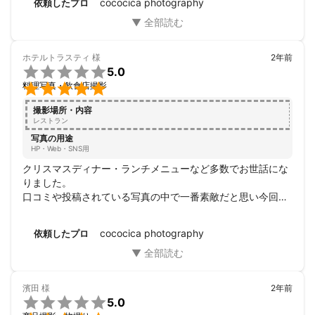
cococica photography
依頼したプロ
スタッフ一同撮影に慣れていないこともあり不安が大きかっ
たですが「こうした方がいいかもしれないです」「こういう
ものありますか？」とアドバイスいただいたり、ディレクシ
ョンもとても良かったです。

ホテルトラスティ
様
2年前
人柄もとても良く、落ち着いた方で楽しい撮影の時間を過ご

5.0
すことができました。


料理写真・飲食店撮影
cococica photography様を選んで本当に良かったです！

ありがとうございました。

撮影場所・内容
また機会ありましたらその時はお声掛けさせていただきたい
レストラン
と思いますので、どうぞよろしくお願いします。
写真の用途
HP・Web・SNS用
クリスマスディナー・ランチメニューなど多数でお世話にな
りました。

口コミや投稿されている写真の中で一番素敵だと思い今回お
願いしましたが

期待通りのクオリティで担当して頂いたカメラマンさんも素
cococica photography
依頼したプロ
晴らしい対応でした。

次回もまたお願いしようと思います。
濱田
様
2年前

5.0