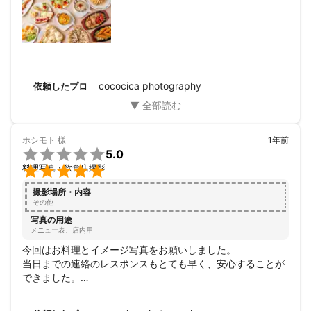
cococica photography
依頼したプロ
ホシモト
様
1年前

5.0

料理写真・飲食店撮影
撮影場所・内容
その他
写真の用途
メニュー表、店内用
今回はお料理とイメージ写真をお願いしました。

当日までの連絡のレスポンスもとても早く、安心することが
できました。

撮影もとてもスムーズで、納品までのスピードも速く、写真
もとても素敵でした。
