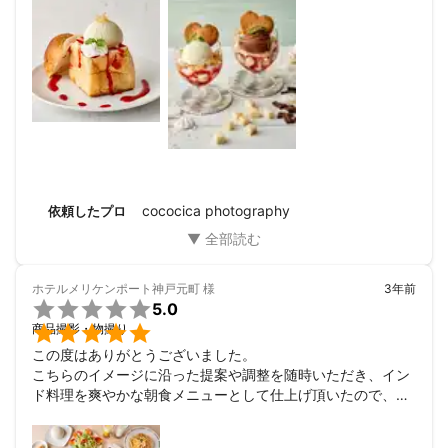
フォトグラファーの山北奈央子と申します。

プロフィールにお目通し頂きありがとうございます。

奈良を拠点に、広告写真撮影、商品撮影、家族写真等を含め全般
的に撮影経験がございます。

得意分野は上記の通り、物撮り、商品撮影、建築撮影、インタビ
ュー撮影の他に、料理の撮影です。スタイリングも得意としてお
りますので、お洒落で綺麗、質の高い写真をお届け致します。お
客様のご要望を丁寧にヒアリングさせて頂きディレクションを行
い、あらゆるイメージのご要望にお応えします。

cococica photography
依頼したプロ
デザイン、レタッチ修正、切り抜きもご対応させて頂きます。

お気軽にお問い合わせ、ご相談ください。

ホテルメリケンポート神戸元町
様
3年前

5.0
必ずやご満足の頂けるお写真をご提供させて頂けると存じます！


商品撮影・物撮り
この度はありがとうございました。

どうぞよろしくお願い申し上げます。
こちらのイメージに沿った提案や調整を随時いただき、イン
ド料理を爽やかな朝食メニューとして仕上げ頂いたので、こ
れでよいページが造成できます。

またの機会があればぜひお願いしようと思います。