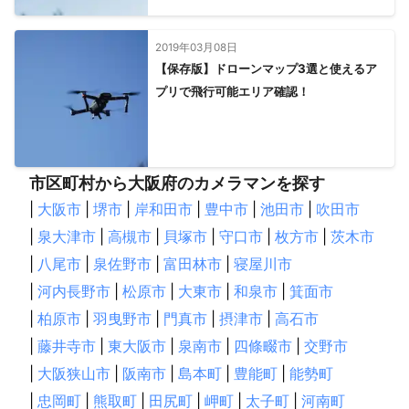
2019年03月08日
【保存版】ドローンマップ3選と使えるア
プリで飛行可能エリア確認！
市区町村から大阪府のカメラマンを探す
|
大阪市
|
堺市
|
岸和田市
|
豊中市
|
池田市
|
吹田市
|
泉大津市
|
高槻市
|
貝塚市
|
守口市
|
枚方市
|
茨木市
|
八尾市
|
泉佐野市
|
富田林市
|
寝屋川市
|
河内長野市
|
松原市
|
大東市
|
和泉市
|
箕面市
|
柏原市
|
羽曳野市
|
門真市
|
摂津市
|
高石市
|
藤井寺市
|
東大阪市
|
泉南市
|
四條畷市
|
交野市
|
大阪狭山市
|
阪南市
|
島本町
|
豊能町
|
能勢町
|
忠岡町
|
熊取町
|
田尻町
|
岬町
|
太子町
|
河南町