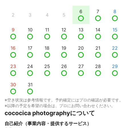
6
7
8
2
3
4
5
9
10
11
12
13
14
15
16
17
18
19
20
21
22
23
24
25
26
27
28
29
30
31
※空き状況は参考情報です。予約確定にはプロの確認が必要です。
※以降の予定を希望の場合は、プロにお問い合わせください。
cococica photographyについて
自己紹介（事業内容・提供するサービス）