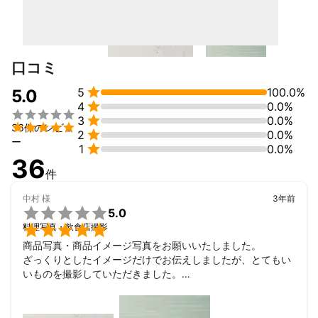
プロフェッショナルフード・商品・広告などを主に撮影
これまでの実績
経歴

2008年  アドエモンにて『まっぷる』『ことりっぷ』のグラフィ
口コミ
ックデザイナー

2011年  東京光音にて讀賣テレビ放送の番組宣伝写真撮影


5
100.0%
5.0
2016年 SOLACAMERAにてファミリーフォト撮影


4
0.0%

2022年 写真家 久保田翔也氏に師事（フードフォト）


3
0.0%

36件のレビュ
2023年 スタジオ勤務12年を経て独立


2
0.0%
ー

1
0.0%
36
・料理撮影

件
・商品撮影

中村
様
3年前
・広告撮影


5.0
・雑誌撮影


料理写真・飲食店撮影
・建築・物件撮影

・インタビュー撮影

商品写真・商品イメージ写真をお願いいたしました。

・プロフィール撮影

ざっくりとしたイメージだけでお伝えしましたが、とてもい
・家族撮影など
いものを撮影していただきました。

アピールポイント
商品写真もサクサクと撮影していただき、4点の撮影でした
はじめまして。

が費用感でもクオリティでも、大満足でした。

また機会があればお願い致します。