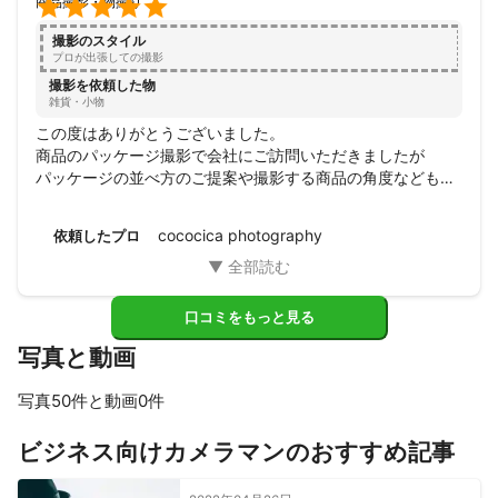

商品撮影・物撮り
撮影のスタイル
プロが出張しての撮影
撮影を依頼した物
雑貨・小物
この度はありがとうございました。

商品のパッケージ撮影で会社にご訪問いただきましたが

パッケージの並べ方のご提案や撮影する商品の角度などもそ
れぞれの商品に合わせて調整いただき撮影いただきました。
撮影いただいた写真は商品カタログやHPなど色々な媒体で使
cococica photography
依頼したプロ
用を予定しております。

今後も弊社の撮影をおこなう場面があればぜひ依頼したいで
す
口コミをもっと見る
写真と動画
写真50件と動画0件
すべて見る
ビジネス向けカメラマンのおすすめ記事