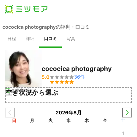
cococica photographyの評判・口コミ
日程
詳細
口コミ
写真
cococica photography
36
件
5.0


事業者確認済
空き状況から選ぶ
2026年8月
日
月
火
水
木
金
土
1