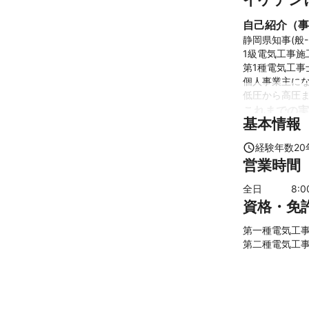
自己紹介（事
静岡県知事(般-2
1級電気工事施
第1種電気工事士
個人事業主にな
低圧から高圧
これまでの実
基本情報
老人ホーム新築
地域工場メン
経験年数
20
営業時間
全日
8
:
資格・免
第一種電気工事士
第二種電気工事士