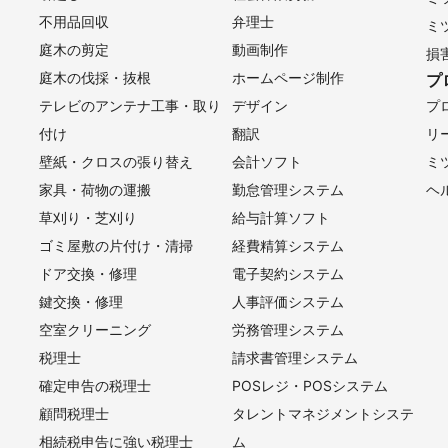
不用品回収
弁理士
ミ
庭木の剪定
動画制作
損
庭木の伐採・抜根
ホームページ制作
プ
テレビのアンテナ工事・取り
デザイン
プ
付け
翻訳
リ
壁紙・クロスの張り替え
会計ソフト
ミ
家具・荷物の運搬
勤怠管理システム
ヘ
草刈り・芝刈り
給与計算ソフト
ゴミ屋敷の片付け・清掃
経費精算システム
ドア交換・修理
電子契約システム
鍵交換・修理
人事評価システム
空室クリーニング
労務管理システム
税理士
請求書管理システム
確定申告の税理士
POSレジ・POSシステム
顧問税理士
タレントマネジメントシステ
相続税申告に強い税理士
ム