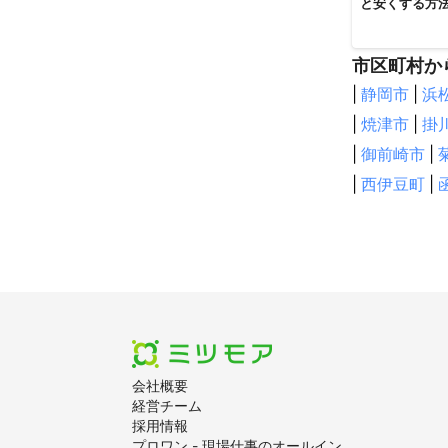
と安くする方
市区町村か
|
静岡市
|
浜
|
焼津市
|
掛
|
御前崎市
|
|
西伊豆町
|
会社概要
経営チーム
採用情報
プロワン - 現場仕事のオールイン