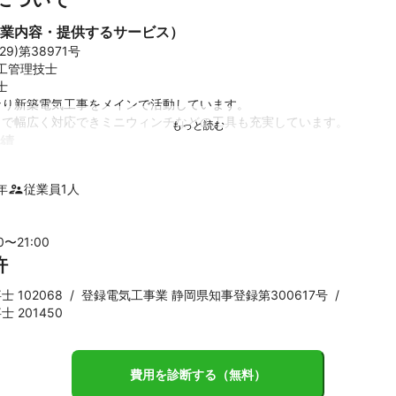
業内容・提供するサービス）
9)第38971号

工管理技士



り新築電気工事をメインで活動しています。

まで幅広く対応できミニウィンチなどの工具も充実しています。
績
工事回収工事

テナンス
年
従業員
1
人
00〜
21
:00
許
 102068
/
登録電気工事業 静岡県知事登録第300617号
/
 201450
費用を診断する（無料）