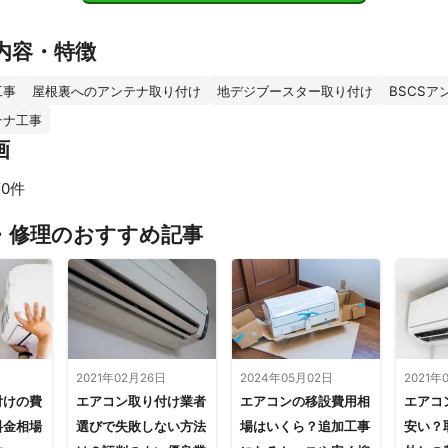
内容・特徴
工事
屋根裏へのアンテナ取り付け
地デジブースター取り付け
BSCSア
テナ工事
画
0件
・修理のおすすめ記事
日
2021年02月26日
2024年05月02日
2021年
付けの費
エアコン取り付け業者
エアコンの移設費用相
エアコ
料金相場
選びで失敗しない方法
場はいくら？追加工事
安い？