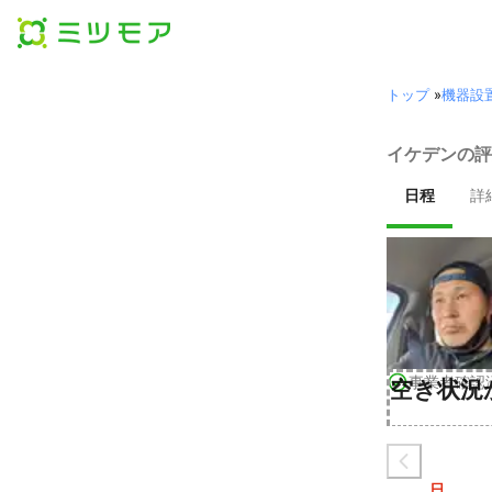
トップ
»
機器設
イケデンの評
日程
詳
事業者確認
空き状況
日