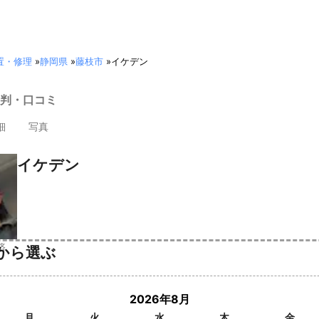
置・修理
»
静岡県
»
藤枝市
»
イケデン
判・口コミ
細
写真
イケデン
済
から選ぶ
2026年8月
月
火
水
木
金