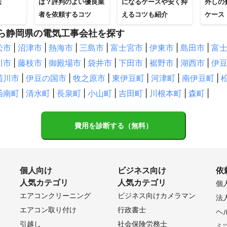
法
は？評判のよい優良業
になるケースや安く抑
外しの
者を依頼するコツ
えるコツも紹介
ケース
ら静岡県の電気工事会社を探す
松市
|
沼津市
|
熱海市
|
三島市
|
富士宮市
|
伊東市
|
島田市
|
富
川市
|
藤枝市
|
御殿場市
|
袋井市
|
下田市
|
裾野市
|
湖西市
|
伊
菊川市
|
伊豆の国市
|
牧之原市
|
東伊豆町
|
河津町
|
南伊豆町
|
函南町
|
清水町
|
長泉町
|
小山町
|
吉田町
|
川根本町
|
森町
|
費用を診断する（無料）
個人向け
ビジネス向け
依
人気カテゴリ
人気カテゴリ
個
エアコンクリーニング
ビジネス向けカメラマン
法
エアコン取り付け
行政書士
ヘ
引越し
社会保険労務士
ミ