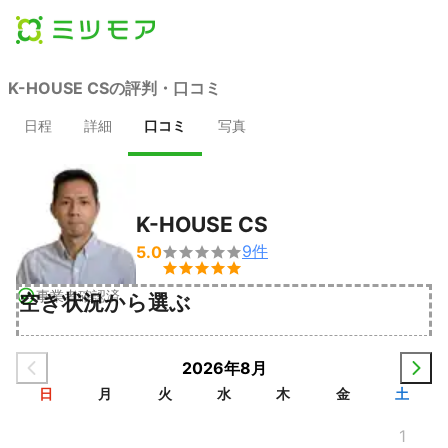
K-HOUSE CSの評判・口コミ
日程
詳細
口コミ
写真
K-HOUSE CS
9
件
5.0


事業者確認済
空き状況から選ぶ
2026年8月
日
月
火
水
木
金
土
1