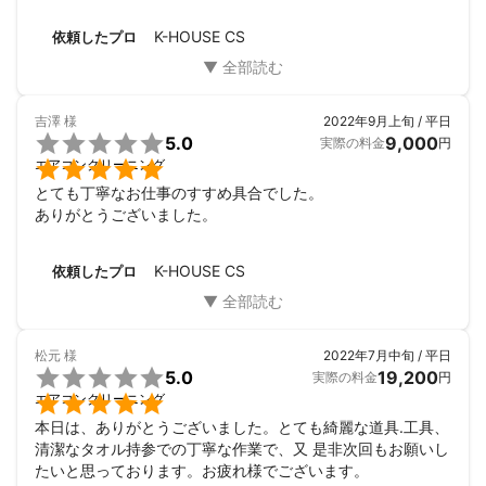
動かない程でした。

新品の様に綺麗になり大満足です!

K-HOUSE CS
依頼したプロ
また是非お願いしたいです。
吉澤
様
2022年9月上旬 / 平日

5.0
9,000
実際の料金
円

エアコンクリーニング
とても丁寧なお仕事のすすめ具合でした。

ありがとうございました。
K-HOUSE CS
依頼したプロ
松元
様
2022年7月中旬 / 平日

5.0
19,200
実際の料金
円

エアコンクリーニング
本日は、ありがとうございました。とても綺麗な道具.工具、
清潔なタオル持参での丁寧な作業で、又 是非次回もお願いし
たいと思っております。お疲れ様でございます。