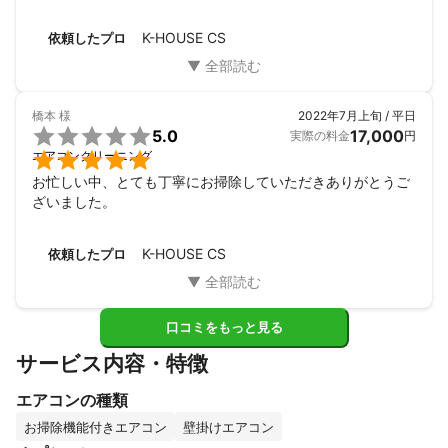
K-HOUSE CS
依頼したプロ
橋本
様
2022年7月上旬 / 平日

5.0
17,000
実際の料金
円

エアコンクリーニング
お忙しい中、とても丁寧にお掃除していただきありがとうご
ざいました。
K-HOUSE CS
依頼したプロ
口コミをもっと見る
サービス内容・特徴
エアコンの種類
お掃除機能付きエアコン
壁掛けエアコン