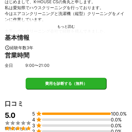
はじめまして、K-HOUSE CSの角丸と申します。

私は愛知県でハウスクリーニングを行っております。

今はエアコンクリーニングと洗濯機（縦型）クリーニングをメイ
ンに作業しています。

大手ハウスクリーニング会社で経験を積んできました。

基本情報
ホテル業界でも働いていたことがあり、言葉遣い・身だしなみに
は気を付けております。

経験年数
3
年
大切なご自宅に上がらせて頂きますので、お客様が不快な気持ち
営業時間
にさせないように「挨拶」「事前説明」「作業一つ一つの丁寧
さ」「マナー」なども徹底的に行うように心がけておりますの
全日
9
:00〜
21
:00
で、安心してお任せください。
アピールポイント
しっかり養生!!丁寧な作業を心がけます!!

費用を診断する（無料）
クリーニングを通して、お客様の心からの笑顔と心のリフレッシ
ュするお手伝いが出来ればと考えております。
口コミ

5
100.0%
5.0

4
0.0%


3
0.0%

9件のレビュ

2
0.0%