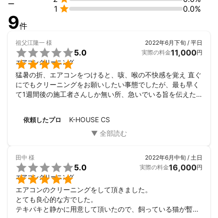
ー

1
0.0%
9
件
祖父江隆一
様
2022年6月下旬 / 平日

5.0
11,000
実際の料金
円

エアコンクリーニング
猛暑の折、エアコンをつけると、咳、喉の不快感を覚え 直ぐ
にでもクリーニングをお願いしたい事態でしたが、最も早く
て1週間後の施工者さんしか無い所、急いでいる旨を伝えた
時に直ぐに対応して頂き 有難う御座いました。
K-HOUSE CS
依頼したプロ
田中
様
2022年6月中旬 / 土日

5.0
16,000
実際の料金
円

エアコンクリーニング
エアコンのクリーニングをして頂きました。

とても良心的な方でした。

テキパキと静かに用意して頂いたので、飼っている猫が暫く