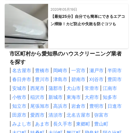
2020年05月19日
【最短25分】自分でも簡単にできるエアコ
ン掃除！カビ防止や失敗を防ぐコツも
市区町村から愛知県のハウスクリーニング業者
を探す
|
名古屋市
|
豊橋市
|
岡崎市
|
一宮市
|
瀬戸市
|
半田市
|
春日井市
|
豊川市
|
津島市
|
碧南市
|
刈谷市
|
豊田市
|
安城市
|
西尾市
|
蒲郡市
|
犬山市
|
常滑市
|
江南市
|
小牧市
|
稲沢市
|
新城市
|
東海市
|
大府市
|
知多市
|
知立市
|
尾張旭市
|
高浜市
|
岩倉市
|
豊明市
|
日進市
|
田原市
|
愛西市
|
清須市
|
北名古屋市
|
弥富市
|
みよし市
|
あま市
|
長久手市
|
東郷町
|
豊山町
|
大口町
|
扶桑町
|
大治町
|
蟹江町
|
飛島村
|
阿久比町