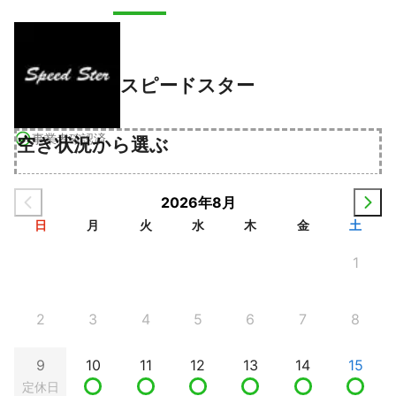
スピードスター
事業者確認済
空き状況から選ぶ
2026年8月
日
月
火
水
木
金
土
1
2
3
4
5
6
7
8
9
10
11
12
13
14
15
定休日