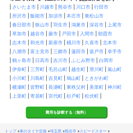
|
さいたま市
|
川越市
|
熊谷市
|
川口市
|
行田市
|
所沢市
|
飯能市
|
加須市
|
本庄市
|
東松山市
|
春日部市
|
狭山市
|
羽生市
|
鴻巣市
|
深谷市
|
上尾市
|
草加市
|
越谷市
|
蕨市
|
戸田市
|
入間市
|
朝霞市
|
志木市
|
和光市
|
新座市
|
桶川市
|
久喜市
|
北本市
|
八潮市
|
富士見市
|
三郷市
|
蓮田市
|
坂戸市
|
幸手市
|
鶴ヶ島市
|
日高市
|
吉川市
|
ふじみ野市
|
白岡市
|
伊奈町
|
三芳町
|
毛呂山町
|
越生町
|
滑川町
|
嵐山町
|
小川町
|
川島町
|
吉見町
|
鳩山町
|
ときがわ町
|
横瀬町
|
皆野町
|
長瀞町
|
東秩父村
|
美里町
|
神川町
|
上里町
|
寄居町
|
宮代町
|
杉戸町
|
松伏町
|
費用を診断する（無料）
トップ
»
車のタイヤ交換
»
埼玉県
»
熊谷市
»
スピードスター
»