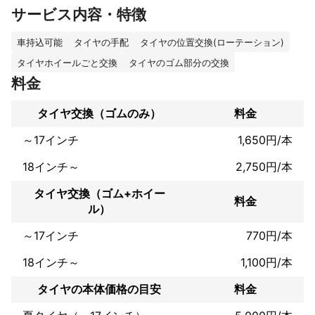
サービス内容・特徴
当店ではタイヤの選定、交換、履き替えまでトータルでサポート
いたします。

車持込可能
タイヤの手配
タイヤの位置交換(ローテーション)
組み換え交換の場合は20インチの扁平率50までご対応可能です。

タイヤホイールごと交換
タイヤのゴム部分の交換
料金
ネットや他店で購入したタイヤの交換依頼にも柔軟に対応いたし
ます。

タイヤ交換（ゴムのみ）
料金
完了後にトラブルが発生した場合にも、再度組み換えや調整な
～17インチ
1,650円/本
ど、しっかりご対応いたします。

18インチ～
2,750円/本
タイヤ交換をはじめ、自動車に関する各種お悩みを総合的にサポ
ートいたします。

タイヤ交換（ゴム+ホイー
車のことならスピードスターを宜しくお願いします。
料金
ル）
アピールポイント
幅広い車種に対応・持ち込みOK・アフターフォロー充実

～17インチ
770円/本
車のことならスピードスターを宜しくお願いします。
18インチ～
1,100円/本
タイヤの本体価格の目安
料金