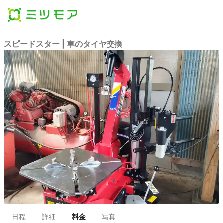
スピードスター | 車のタイヤ交換
日程
詳細
料金
写真