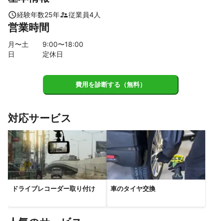
経験年数
25
年
従業員
4
人
営業時間
月〜土
9
:00〜
18
:00
日
定休日
費用を診断する（無料）
対応サービス
ドライブレコーダー取り付け
車のタイヤ交換