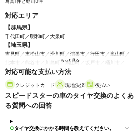
写真1件と動画0件
対応エリア
【
群馬県
】
千代田町
明和町
大泉町
【
埼玉県
】
吉見町
東松山市
滑川町
鴻巣市
行田市
嵐山町
北本市
熊谷市
川島町
鳩山町
坂戸市
桶川市
対応可能な支払い方法
鶴ヶ島市
羽生市
小川町
ときがわ町
毛呂山町
加須市
深谷市
越生町
上尾市
伊奈町
寄居町
クレジットカード
現地決済
後払い
川越市
久喜市
スピードスターの車のタイヤ交換のよくあ
る質問への回答
Q
タイヤ交換にかかる時間を教えてください。