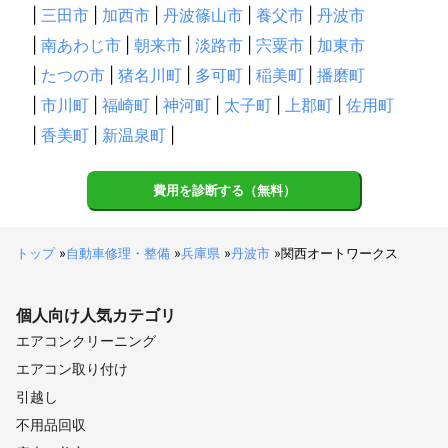
|
三田市
|
加西市
|
丹波篠山市
|
養父市
|
丹波市
|
南あわじ市
|
朝来市
|
淡路市
|
宍粟市
|
加東市
|
たつの市
|
猪名川町
|
多可町
|
稲美町
|
播磨町
|
市川町
|
福崎町
|
神河町
|
太子町
|
上郡町
|
佐用町
|
香美町
|
新温泉町
|
費用を診断する（無料）
トップ
»
自動車修理・整備
»
兵庫県
»
丹波市
»
関西オートワークス
個人向け
人気カテゴリ
エアコンクリーニング
エアコン取り付け
引越し
不用品回収