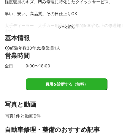
軽度破損のキズ、凹み修理に特化したクイックサービス。　

早い、安い、高品質。その日仕上りOK

大手ディーラー、大手カー用品店など年間500台以上の修理施工
実績。　　
基本情報
アピールポイント
キズ、凹みのサイズ、損傷箇所で簡単な見積もりできます。

経験年数
30
年
従業員
1
人
営業時間
業務多忙につき完全予約制になります。
全日
9
:00〜
18
:00
費用を診断する（無料）
写真と動画
写真1件と動画0件
自動車修理・整備のおすすめ記事