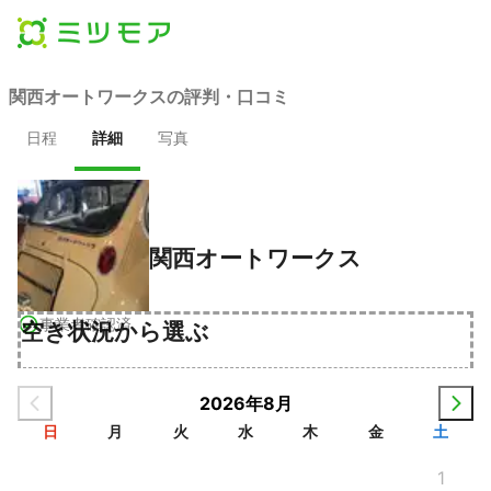
関西オートワークスの評判・口コミ
日程
詳細
写真
関西オートワークス
事業者確認済
空き状況から選ぶ
2026年8月
日
月
火
水
木
金
土
1