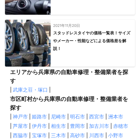
2021年11月20日
スタッドレスタイヤの価格一覧表！サイズ
やメーカー・性能などによる価格差を解
説！
エリアから兵庫県の自動車修理・整備業者を探
す
|
武庫之荘・塚口
|
市区町村から兵庫県の自動車修理・整備業者を
探す
|
神戸市
|
姫路市
|
尼崎市
|
明石市
|
西宮市
|
洲本市
|
芦屋市
|
伊丹市
|
相生市
|
豊岡市
|
加古川市
|
赤穂市
|
西脇市
|
宝塚市
|
三木市
|
高砂市
|
川西市
|
小野市