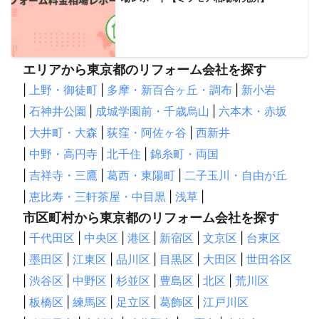
エリアから東京都のリフォーム会社を探す
|
上野・御徒町
|
多摩・新百合ヶ丘・調布
|
新小岩
|
石神井公園
|
成城学園前・千歳烏山
|
六本木・赤坂
|
大井町・大森
|
荻窪・阿佐ヶ谷
|
西新井
|
中野・高円寺
|
北千住
|
錦糸町・両国
|
吉祥寺・三鷹
|
葛西・東陽町
|
二子玉川・自由が丘
|
恵比寿・三軒茶屋・中目黒
|
浅草
|
市区町村から東京都のリフォーム会社を探す
|
千代田区
|
中央区
|
港区
|
新宿区
|
文京区
|
台東区
|
墨田区
|
江東区
|
品川区
|
目黒区
|
大田区
|
世田谷区
|
渋谷区
|
中野区
|
杉並区
|
豊島区
|
北区
|
荒川区
|
板橋区
|
練馬区
|
足立区
|
葛飾区
|
江戸川区