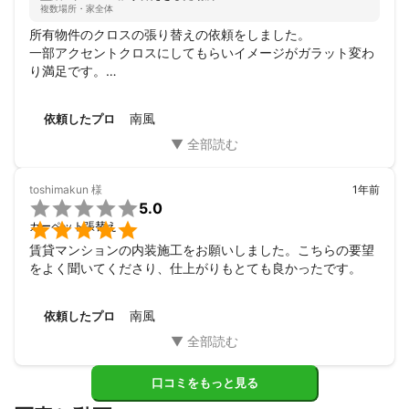
複数場所・家全体
所有物件のクロスの張り替えの依頼をしました。

一部アクセントクロスにしてもらいイメージがガラット変わ
り満足です。

空室が出たさいまた依頼しますので宜しくお願いします。
南風
依頼したプロ
toshimakun
様
1年前

5.0

カーペット張替え
賃貸マンションの内装施工をお願いしました。こちらの要望
をよく聞いてくださり、仕上がりもとても良かったです。
南風
依頼したプロ
口コミをもっと見る