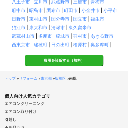
|
八王子市
|
立川市
|
武蔵野市
|
三鷹市
|
青梅市
|
府中市
|
昭島市
|
調布市
|
町田市
|
小金井市
|
小平市
|
日野市
|
東村山市
|
国分寺市
|
国立市
|
福生市
|
狛江市
|
東大和市
|
清瀬市
|
東久留米市
|
武蔵村山市
|
多摩市
|
稲城市
|
羽村市
|
あきる野市
|
西東京市
|
瑞穂町
|
日の出町
|
檜原村
|
奥多摩町
|
費用を診断する（無料）
トップ
»
リフォーム
»
東京都
»
板橋区
»
南風
個人向け
人気カテゴリ
エアコンクリーニング
エアコン取り付け
引越し
不用品回収