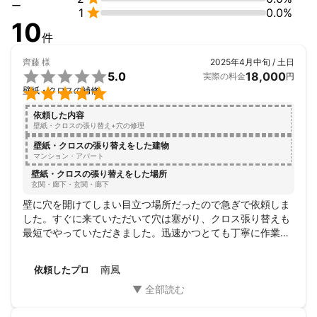
ー

1
0.0%
10
件
齊藤
様
2025年4月中旬 / 土日

5.0
18,000
実際の料金
円

壁紙・クロスの補修
依頼した内容
壁紙・クロスの張り替え+穴の修理
壁紙・クロスの張り替えをした建物
マンション・アパート
壁紙・クロスの張り替えをした場所
玄関・廊下・玄関・廊下
壁に穴を開けてしまい目立つ場所だったので急ぎで依頼しま
した。すぐに来ていただいて穴は塞がり、クロス張り替えも
最短でやっていただきました。迅速かつとても丁寧に作業し
ていただき本当に感謝しています。何かあればまた依頼しよ
うと思います。ありがとうございました。
南風
依頼したプロ