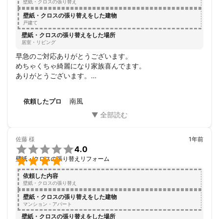
壁紙・クロスの張り替え
壁紙・クロスの張り替えをした建物
戸建て
壁紙・クロスの張り替えをした場所
居室・リビング
早急のご対応ありがとうございます。

めちゃくちゃ綺麗になり家族喜んでます。

ありがとうございます。

またなにかあれば宜しくお願いします
南風
依頼したプロ
佐藤
様
1年前

4.0

壁紙・クロスの張り替えリフォーム
依頼した内容
壁紙・クロスの張り替え
壁紙・クロスの張り替えをした建物
マンション・アパート
壁紙・クロスの張り替えをした場所