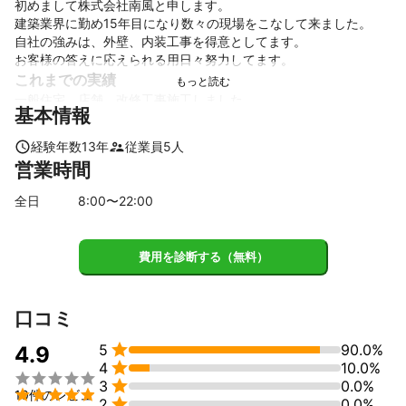
初めまして株式会社南風と申します。

建築業界に勤め15年目になり数々の現場をこなして来ました。

自社の強みは、外壁、内装工事を得意としてます。

お客様の答えに応えられる用日々努力してます。
これまでの実績
一般住宅、店舗、改修工事施工しました。
基本情報
アピールポイント
自社は、創業11年目になります。

経験年数
13
年
従業員
5
人
小さい工事でもご対応致しますのでお気軽にお声がけください。
営業時間
全日
8
:00〜
22
:00
費用を診断する（無料）
口コミ

5
90.0%
4.9

4
10.0%


3
0.0%

10件のレビュ

2
0.0%