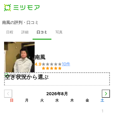
南風の評判・口コミ
日程
詳細
口コミ
写真
南風
10
件
4.9


事業者確認済
空き状況から選ぶ
2026年8月
日
月
火
水
木
金
土
1