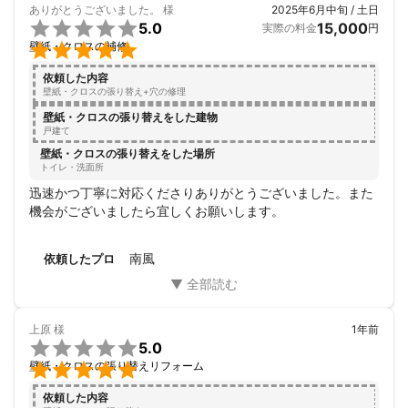
ありがとうございました。
様
2025年6月中旬 / 土日

5.0
15,000
実際の料金
円

壁紙・クロスの補修
依頼した内容
壁紙・クロスの張り替え+穴の修理
壁紙・クロスの張り替えをした建物
戸建て
壁紙・クロスの張り替えをした場所
トイレ・洗面所
迅速かつ丁寧に対応くださりありがとうございました。また
機会がございましたら宜しくお願いします。
南風
依頼したプロ
上原
様
1年前

5.0

壁紙・クロスの張り替えリフォーム
依頼した内容