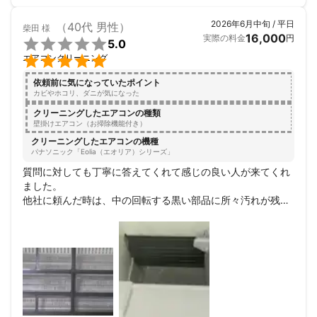
2026年6月中旬 / 平日
（40代 男性）
柴田
様
16,000
実際の料金
円

5.0

エアコンクリーニング
依頼前に気になっていたポイント
カビやホコリ、ダニが気になった
クリーニングしたエアコンの種類
壁掛けエアコン（お掃除機能付き）
クリーニングしたエアコンの機種
パナソニック「Eolia（エオリア）シリーズ」
質問に対しても丁寧に答えてくれて感じの良い人が来てくれ
ました。

他社に頼んだ時は、中の回転する黒い部品に所々汚れが残っ
ていたのに、クリアさんは本当に綺麗に仕上げてくれまし
た。