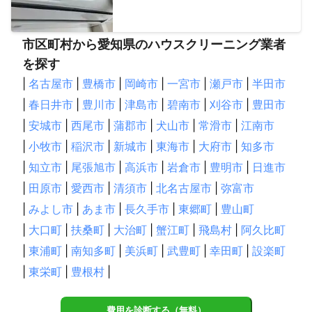
市区町村から愛知県のハウスクリーニング業者
を探す
|
名古屋市
|
豊橋市
|
岡崎市
|
一宮市
|
瀬戸市
|
半田市
|
春日井市
|
豊川市
|
津島市
|
碧南市
|
刈谷市
|
豊田市
|
安城市
|
西尾市
|
蒲郡市
|
犬山市
|
常滑市
|
江南市
|
小牧市
|
稲沢市
|
新城市
|
東海市
|
大府市
|
知多市
|
知立市
|
尾張旭市
|
高浜市
|
岩倉市
|
豊明市
|
日進市
|
田原市
|
愛西市
|
清須市
|
北名古屋市
|
弥富市
|
みよし市
|
あま市
|
長久手市
|
東郷町
|
豊山町
|
大口町
|
扶桑町
|
大治町
|
蟹江町
|
飛島村
|
阿久比町
|
東浦町
|
南知多町
|
美浜町
|
武豊町
|
幸田町
|
設楽町
|
東栄町
|
豊根村
|
費用を診断する（無料）