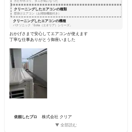
分解洗浄ってこうやるんだなとも思いましたが、2台同時進
カビやホコリ、ダニが気になった
行で最初考えてた時間の半分で終わりました。

クリーニングしたエアコンの種類
おかげさまでエアコンは何事もなかったように元に戻してい
壁掛けエアコン（お掃除機能付き）
ただき、出てくる空気のクリアさは全然違うのを実感できま
クリーニングしたエアコンの機種
した。

パナソニック「Eolia（エオリア）シリーズ」
夏にしか使用していないせいもありますが、汚れの酷いお宅
おかげさまで安心してエアコンが使えます

と比べるとそこまでは汚れていないとのこと。

丁寧な仕事ありがとう御座いました
なので、来年洗浄するかはわからないですが、気になったら
またお願いしたいです。

同僚や友人にもオススメしておきました。

いい仕事をしていただき感謝しています。
株式会社 クリア
依頼したプロ