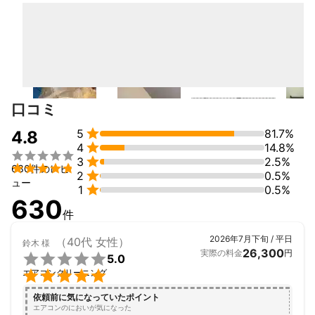
します。

★作業前と作業後の確認をして頂いております。
口コミ

5
81.7%
4.8

4
14.8%


3
2.5%

630件のレビ

2
0.5%
ュー

1
0.5%
630
件
2026年7月下旬 / 平日
（40代 女性）
鈴木
様
26,300
実際の料金
円

5.0

エアコンクリーニング
依頼前に気になっていたポイント
エアコンのにおいが気になった