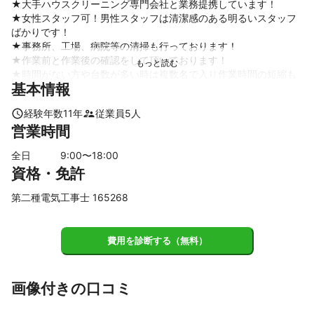
★大手ハウスクリーニング専門会社と業務提携しています！

★女性スタッフ可！男性スタッフは清潔感のある明るいスタッフ
ばかりです！

★事務所、工場、病院等の清掃も行っております！

★作業前と作業後の確認をして頂いております！

★時間がない方や台数が多い時は複数名で入り作業時間の短縮も
基本情報
可能です！

※スタッフ男女５名いますので女性希望の場合は必ずご連絡お願い
経験年数
11
年
従業員
5
人
致します。
営業時間
これまでの実績
★大手ハウスクリーニング専門会社3社と業務提携しており、エア
全日
9
:00〜
18
:00
コンクリーニングは年間1000台以上は施工しております！

資格・免許
★事務所、工場、飲食店、病院等の定期清掃も行っております！
第二種電気工事士 165268
アピールポイント
★防カビ抗菌コート無料！ひのきの匂いがするカビ抑制剤です。

費用を診断する（無料）
★大手ハウスクリーニング専門会社と業務提携しております！

★女性スタッフ可！男性スタッフは清潔感のある明るいスタッフ
画像付きの口コミ
ばかりです！

※女性スタッフご希望の場合は必ずメッセージから連絡をお願い致