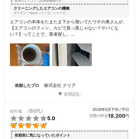
壁掛けエアコン（お掃除機能付き）
クリーニングしたエアコンの機種
ダイキン「risora（リソラ）シリーズ」
エアコンの本体をたまたま下から覗いてたウチの奥さんが、
【エアコンのフィン、カビで真っ黒じゃない？ヤバくな
い？】ってことで、業者探し。

実は以前エアコン洗浄を自分でトライしたことがあり、ある
程度綺麗になったものの、養生が甘く下や周りにあるものを
傷めた経験があるため自力洗浄はなし。

最初マンションの管理会社オススメの大手業者に依頼しよう
かと検討したものの、同僚や友人から大手に依頼しても結局
当たり外れあるし、提携会社とかに振られるから結局は地元
の会社に依頼した方がいいと思うよとアドバイスを受け、た
またまネットで見つけたミツモアさんから５つの会社を紹介
株式会社 クリア
依頼したプロ
していただき、その中で良さそうな【クリア】さんに決めま
した。

割とすぐ対応してくれて1週間あとに施行決定。大変失礼な
がら知らない会社だったので不安がるウチの奥さんの説得以
2026年5月下旬 / 平日
（60代）
佐竹
様
外したあとはスムーズでした。

18,200
実際の料金
円

5.0
当日はこちらの希望を聞いていただいた時間に来ていただ

エアコンクリーニング
き、ウチの駐車場に案内してからは早い早い。

やはりプロは違いますね。

依頼前に気になっていたポイント