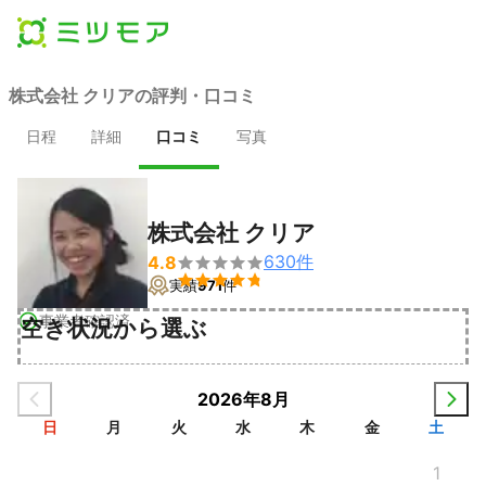
株式会社 クリアの評判・口コミ
日程
詳細
口コミ
写真
株式会社 クリア
630
件
4.8


実績
971
件
事業者確認済
空き状況から選ぶ
2026年8月
日
月
火
水
木
金
土
1