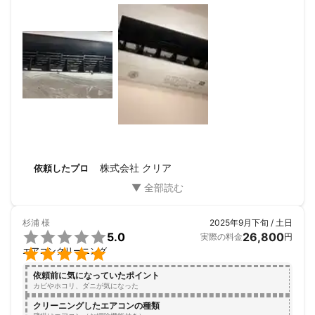
思います。
株式会社 クリア
依頼したプロ
杉浦
様
2025年9月下旬 / 土日

5.0
26,800
実際の料金
円

エアコンクリーニング
依頼前に気になっていたポイント
カビやホコリ、ダニが気になった
クリーニングしたエアコンの種類