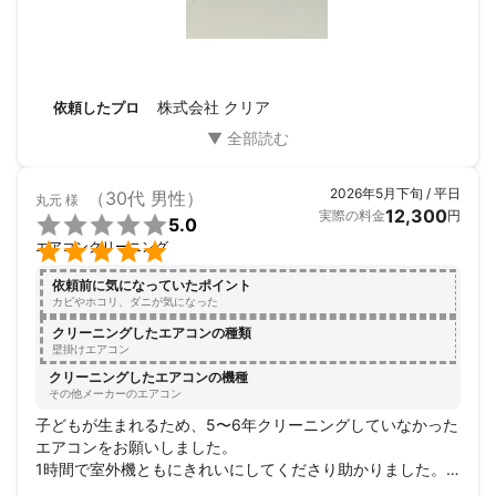
株式会社 クリア
依頼したプロ
2026年5月下旬 / 平日
（30代 男性）
丸元
様
12,300
実際の料金
円

5.0

エアコンクリーニング
依頼前に気になっていたポイント
カビやホコリ、ダニが気になった
クリーニングしたエアコンの種類
壁掛けエアコン
クリーニングしたエアコンの機種
その他メーカーのエアコン
子どもが生まれるため、5〜6年クリーニングしていなかった
エアコンをお願いしました。

1時間で室外機ともにきれいにしてくださり助かりました。

またエアコン以外でも困ったことがあったらお願いしたいと