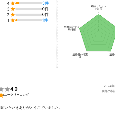

3件
く」なっているように感じております。

4
電話・チャッ

0件
3
ト対応
などよりも、

5

0件
2
4
円で作られる一万円札などのお金に多くの人が価値を感じており、


1件
1
3
2
料金に対する
ことが、

納得感
1
てしまいました。

、

さ」というあまりにも「軽い価値」によって本当に人は心から満たされ
清掃員の清潔
清掃
さ
は「おもてなし」の心を大事にしております。

して終わりではありません。

2024年

4.0
から満たされるような、

実際の料

ルコニークリーニング
超える「おもてなし」という「価値」を提供し続けることを常に心がけ
げさまで多くのお客様から何度も選んで頂くことが出来ました。

対応いただきありがとうございました。