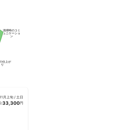
清掃時のコミ
ュニケーショ
ン
るのでしょう
の仕上が
り
11月上旬 / 土日
33,300
金
円
ております。
