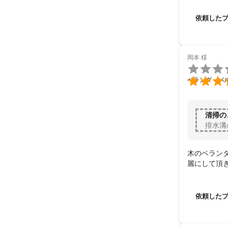
最近ではご縁の
ただキレイにし
依頼した
小さな御用聞き
伝えられること
心も環境もキレ
岡本
様
そんな＋αを非


ベランダ・バ
そして、そんな
我々の励みとな
こんな素敵な環
清掃の
我々は日々心を
排水溝
我々はお客様に
木のベラン
麗にして頂
だからこそ、決
その成果をお客
「謙虚」

依頼した
この言葉を常に
縁ある全ての人