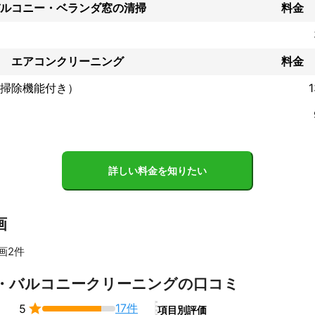
ルコニー・ベランダ窓の清掃
料金
なし」とは何でしょうか？

、

エアコンクリーニング
料金
もてなし」とは何か？を追求して参りました。

掃除機能付き）
問について思考し、現場にて試行錯誤を続けて来た結果、

辿り着きました。

れる価値を末永く感じて頂くこと」です。

詳しい料金を知りたい
価値基準は大きな変化が生まれております。

ばれていた「バブル期」と比べ、

画
軽く」なったと感じております。

画2件
物が溢れ、情報が溢れ……

軽で簡単に手に入るようになりました。

すべて見る
・バルコニークリーニングの口コミ
の中になったからこそ、


17件
5
、言葉も、想いも、そして「人」も、

項目別評価