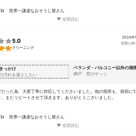
あったお客様へ、

て帰るのではなく、

世界一謙虚なおそうじ屋さん
プロ
からお掃除のお悩み、更に人生相談に対しても受容させて頂き、

であれば僭越ながらアドバイスまでも様々な事をさせて頂く機会が多く
イにする。

常に喜んでいただき、惜しまれながらご退出する機会も増えております。
2024年

5.0
実際の料

ルコニークリーニング
お客様の想いが「口コミ」という形となって、

り、更には他のお客様とのご縁の架け橋となりました。

ベランダ・バルコニー以外の清
境で、

きっかけ
網戸、窓のサッシ
豊かにさせて頂いております。

の汚れを落としたい
育てて頂きました。

ダだった為、大変丁寧に対応してくださいました。他の箇所も、前回に
き、またリピートさせて頂きます。ありがとうございました。
して驕ることなく、常に素直な心を持って学び、

様に還元させて頂いております。

世界一謙虚なおそうじ屋さん
プロ
心の真ん中に置き、

が、心の底から温かくなれるよう誠心誠意務めさせて頂いております。