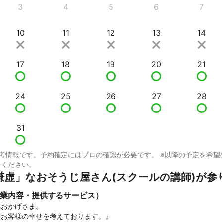
3
4
5
6
7
10
11
12
13
14
17
18
19
20
21
24
25
26
27
28
31
考情報です。予約確定にはプロの確認が必要です。 ※以降の予定を希望
せください。
謙虚」なおそうじ屋さん(スクールの講師)が参
業内容・提供するサービス）
おかげさま。

お客様の幸せを考えております。』
