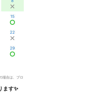
8
15
22
29
の場合は、プロ
ります✨