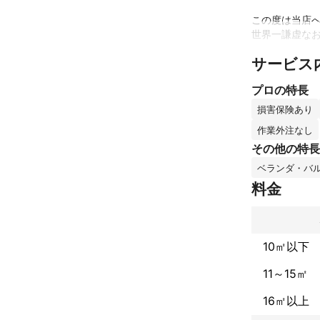
この度は当店へ
世界一謙虚なお
サービス
おもてなし。

常に謙虚に心と
プロの特長
日々感謝の気持
損害保険あり
おかげさまで、
作業外注なし
ご評価頂いた皆
その他の特長
先ず、私たちの
ベランダ・バ
料金
年間施工1,000
東京、神奈川、
にて活動させて
10㎡以下
エアコン、洗濯
多岐に渡り、ご
11～15㎡
そのため、ど
可能です！

16㎡以上
ちょっと変わっ