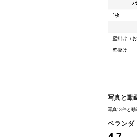
バ
さて。

最高の「おもて
1枚
我々はこれまで
常に最高の「お
壁掛け（お
創業よりこの疑
ひとつの答えに
壁掛け
それは、

「心が温かくな
昨今、世の中の
日本最盛期と呼
写真と動
色々なものが「
写真13件と動
物が溢れ、食べ
様々なものが手
ベランダ
そんな便利な世
4.7
その反面、物も