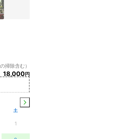
枚の掃除含む）
18,000
円
土
1