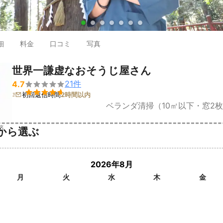
●
●
●
●
●
●
●
細
料金
口コミ
写真
世界一謙虚なおそうじ屋さん
21
件
4.7


初回返信時間
2時間以内
ベランダ清掃（10㎡以下・窓2
済
から選ぶ
2026年8月
月
火
水
木
金