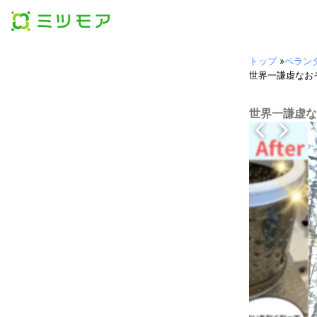
トップ
»
ベラン
世界一謙虚なお
世界一謙虚な