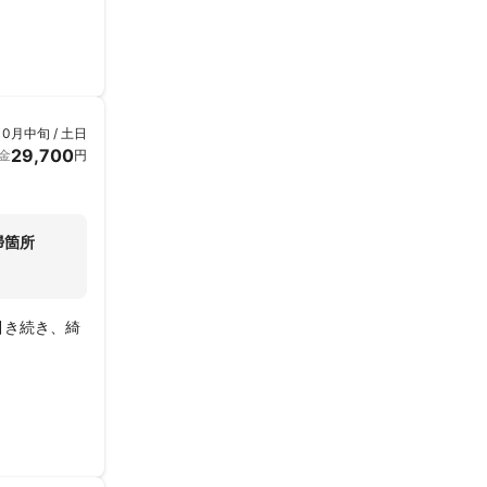
なりました。



10月中旬 / 土日
29,700
金
円
掃箇所
引き続き、綺

