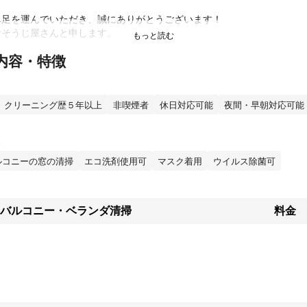
足を運んでいただき、誠にありがとうございます！

そうじ屋さんと申します。

内容・特徴
技術の研鑽を重ね、

ちを持ってお客様と出会わせて頂いております。

クリーニング歴５年以上
非喫煙者
休日対応可能
夜間・早朝対応可能
お客様から口コミ5.0の評価を多数頂けました。

様、誠にありがとうございます。

ご紹介をさせてください！

ルコニーの窓の清掃
エコ洗剤使用可
マスク着用
ウイルス除菌可
件以上！

千葉、埼玉のエリアを

バルコニー・ベランダ清掃
料金
いただいております。

機、水回り、空室清掃、店舗清掃、特殊清掃など

縁を頂き、日々技術を研鑽させて頂いております。

のような清掃に関わるご依頼でもお客様に合わせて柔軟かつ臨機応変に
たご依頼をしたい方でも、ぜひ一度ご相談くださいませ！
