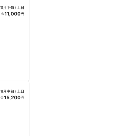
年8月下旬 / 土日
11,000
料金
円
なりました。

やご提案させて
ークセッション
年8月中旬 / 土日
15,200
料金
円
。