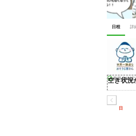
日程
詳
事業者確認
空き状況
日