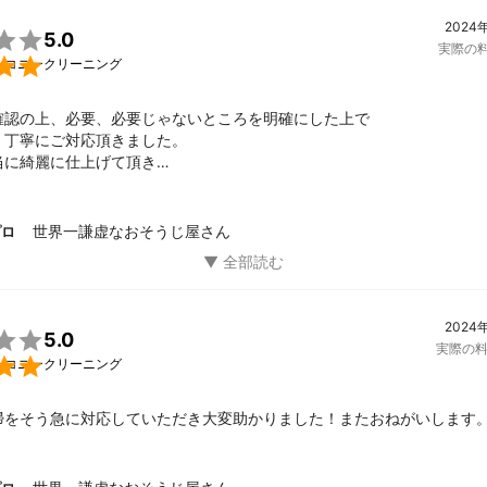
2024

5.0
を末永く感じて頂ける「おもてなし」の実現こそ、

実際の
って、使命なのです。


ルコニークリーニング
確認の上、必要、必要じゃないところを明確にした上で

片付けアドバイザーもやっております】

丁寧にご対応頂きました。

の汚れは心のゆがみやゆとりの無さから起こることが多いです。

に綺麗に仕上げて頂き



お掃除をするだけでなく、

さ

家事や人間関係、子育て、お金周りの財テクのお悩みを聞くことが多く
なしだと思います。
世界一謙虚なおそうじ屋さん
プロ
ながら、経営や家事をワンオペで行っている知見から様々なアドバイス
ました。

部屋の片づけや家事、子育てなどを根本的な仕組みを持って改善するワ
多くのお客様が自信に変化に驚かれております。

2024

5.0
談は【無料】で承っておりますので、

実際の

は、ぜひ「相談に興味があります！」とメッセージをくださいませ。

ルコニークリーニング
績
掃をそう急に対応していただき大変助かりました！またおねがいします
累計2,000件以上！
