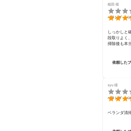
植田
様

そんな「価値」
我々の喜びであ

ベランダ・バ
しっかしと
【人生相談・お
段取りよく、
お部屋や水回り
掃除後も本当
大満足です。
そのため、ただ
謙虚さ、正直
日頃抱えている
看板に偽り
依頼した
そこで、僭越
頂くことも増え
最近では、お
syu
様
をさせて頂き、

ただいま初回相

ご興味がある方
ベランダ・バ
これまでの実
ベランダ清
【作業実績】

個人宅への訪問は