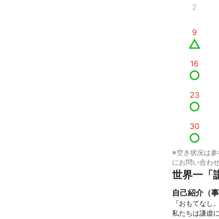
2
9
16
23
30
※空き状況は参
にお問い合わ
世界一「
自己紹介（事
『おもてなし。
私たちは謙虚に