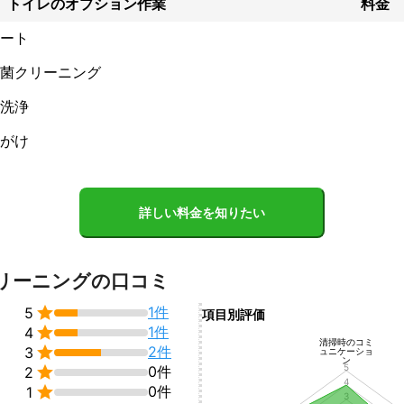
トイレのオプション作業
料金
ート
菌クリーニング
洗浄
がけ
詳しい料金を知りたい
リーニングの口コミ

1件
5
項目別評価

1件
4
清掃時のコミ

2件
3
ュニケーショ
ン
5

0件
2
4

0件
1
3