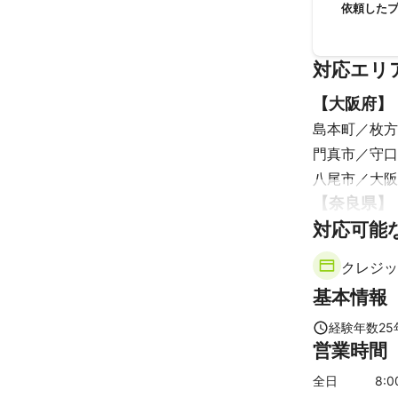
依頼した
対応エリ
【
大阪府
】
島本町
枚方
門真市
守口
八尾市
大阪
【
奈良県
】
対応可能
生駒市
奈良
三郷町
王寺
クレジッ
大和高田市
基本情報
【
三重県
】
伊賀市
名張
経験年数
25
営業時間
【
京都府
】
宇治市
久御
全日
8
: