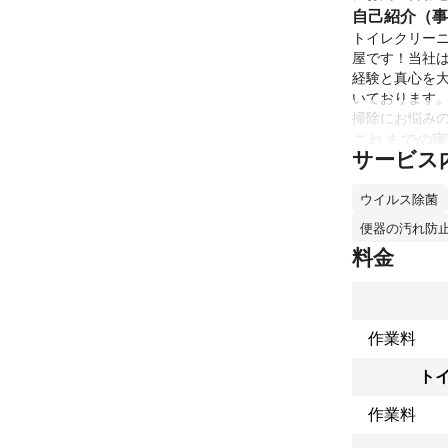
自己紹介（事
トイレクリー
屋です！当社は
経験と真心を
いております
これまでの実
サービス
年間のクリーニ
ご依頼いただ
ウイルス除菌
アピールポイ
便器の汚れ防
万が一のため
料金
よう、多くの
作業料
ト
作業料