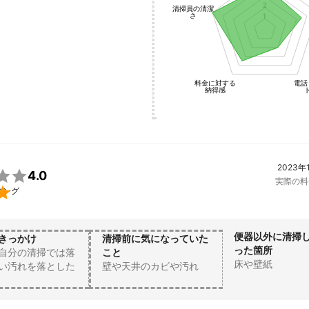
2
清掃員の清潔
さ
1
料金に対する
電話
納得感
2023年

4.0
実際の料

ニング
便器以外に清掃
きっかけ
清掃前に気になっていた
った箇所
自分の清掃では落
こと
床や壁紙
い汚れを落とした
壁や天井のカビや汚れ