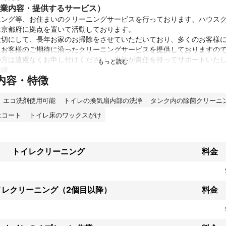
業内容・提供するサービス）
ニング等、お住まいのクリーニングサービスを行っております、ハウス
京都府に拠点を置いて活動しております。

大切にして、長年お家のお掃除をさせていただいており、多くのお客様
。お客様のご期待に沿ったクリーニングサービスを提供しておりますの
績
内容・特徴
ング実績は700件と非常に豊富です！また経験年数も25年ですのでご
いたお客様からは、「丁寧な作業に驚いた」「綺麗になって気持ちよく
エコ洗剤使用可能
トイレの換気扇内部の洗浄
タンク内の除菌クリーニ
ント
止コート
トイレ床のワックスがけ
の損害保険への加入や、コロナ対策として作業場の消毒など、お客様の
工夫をこらしております。細かいところへの気配りを大切にお客様のお
トイレクリーニング
料金
イレクリーニング（2個目以降）
料金