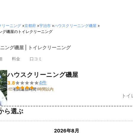
クリーニング
»
京都府
»
宇治市
»
ハウスクリーニング磯屋
»
ング磯屋のトイレクリーニング
ニング磯屋 | トイレクリーニング
細
料金
口コミ
ハウスクリーニング磯屋
4
件
3.8


初回返信時間
1時間以内
トイ
済
から選ぶ
2026年8月