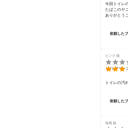
今回トイレ
たばこのヤ
ありがとう
依頼した
ピンク
様


トイレクリー
トイレの汚
依頼した
寺岡
様