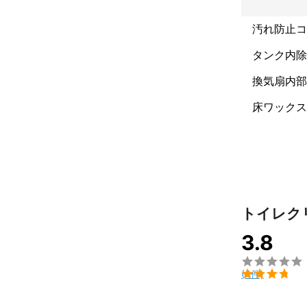
汚れ防止コ
タンク内除
換気扇内部
床ワックス
トイレク
3.8


(4件)