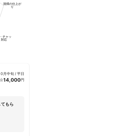
清掃の仕上が
り
・チャッ
ト対応
10月中旬 / 平日
14,000
金
円
してもら