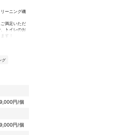
クリーニング磯
にご満足いただ
で、トイレのお
安心ください。
トイレを使えて
ング
安心につながる
掃除のお悩みを
9,000円/個
9,000円/個