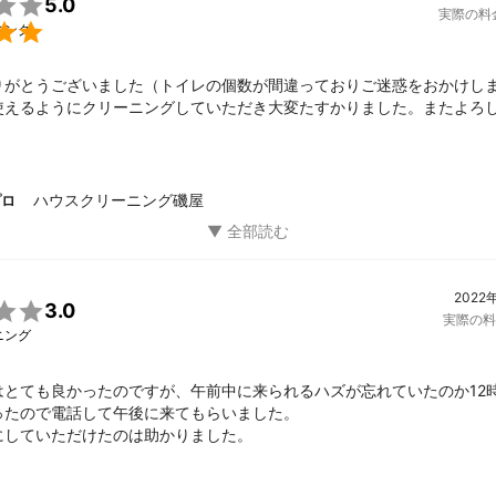

5.0
実際の料

ニング
りがとうございました（トイレの個数が間違っておりご迷惑をおかけし
使えるようにクリーニングしていただき大変たすかりました。またよろ
ハウスクリーニング磯屋
プロ
2022

3.0
実際の料

ニング
はとても良かったのですが、午前中に来られるハズが忘れていたのか12
ったので電話して午後に来てもらいました。

にしていただけたのは助かりました。