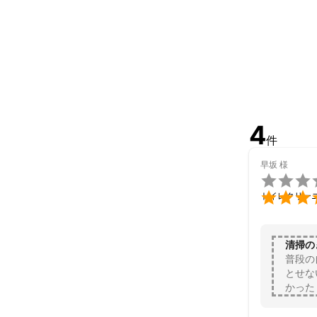
4
件
早坂
様


トイレクリー
清掃の
普段の
とせな
かった