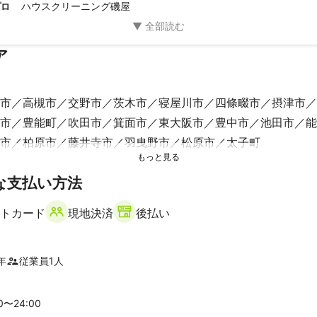
ハウスクリーニング磯屋
プロ
ア
市
高槻市
交野市
茨木市
寝屋川市
四條畷市
摂津市
市
豊能町
吹田市
箕面市
東大阪市
豊中市
池田市
能
市
柏原市
藤井寺市
羽曳野市
松原市
太子町
な支払い方法
市
大和郡山市
平群町
斑鳩町
山添村
安堵町
天理市
町
河合町
三宅町
田原本町
上牧町
広陵町
香芝市
桜
トカード
現地決済
後払い
橿原市
宇陀市
葛城市
市
年
従業員
1
人
山町
京都市
向日市
城陽市
大山崎町
長岡京市
八幡市
00〜
24
:00