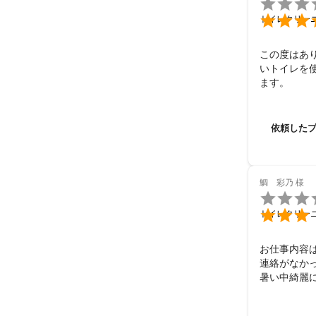


トイレクリー
この度はあ
いトイレを
ます。
依頼した
鯛 彩乃
様


トイレクリー
お仕事内容
連絡がなか
暑い中綺麗