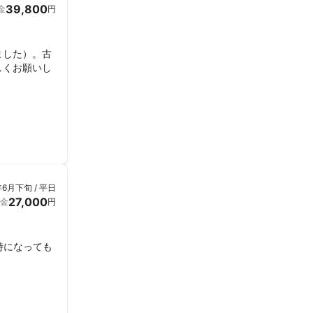
39,800
金
円
ました）。古
しくお願いし
年6月下旬 / 平日
27,000
金
円
時になっても