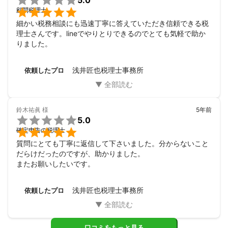

5.0

顧問税理士
細かい税務相談にも迅速丁寧に答えていただき信頼できる税
理士さんです。lineでやりとりできるのでとても気軽で助か
りました。
浅井匠也税理士事務所
依頼したプロ
鈴木祐眞
様
5年前

5.0

確定申告の税理士
質問にとても丁寧に返信して下さいました。分からないこと
だらけだったのですが、助かりました。

またお願いしたいです。
浅井匠也税理士事務所
依頼したプロ
口コミをもっと見る