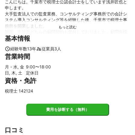
こんにちは。千葉市で税理士公認会計士をしています浅井匠也と
申します。

大手監査法人での監査業務、コンサルティング事務所での会計シ
ステム導入コンサルティング等を経験した後、千葉市で税理士事
務所を開業しました。

対面、非対面どちらの顧問契約も受付しておりました、顧問先様
基本情報
からは問合せに対するスピーディーな返答が高く評価されていま
す。

経験年数
13
年
従業員
3
人
業種・業態問わず、税務会計分野には幅広く対応しておりますの
営業時間
で、まずはご相談いただければと思います。
これまでの実績
月 - 水, 金
9
:00〜
18
:00
・会計システム導入サポート（中堅～大企業）

日, 木, 土
定休日
・税務顧問業務（新規設立法人、個人事業主）

資格・免許
・原価計算支援（中堅企業）

税理士 142124
アピールポイント
私は税理士としてお客様に、なにより「安心感」を提供したいと
考えています。

費用を診断する（無料）
そのため、顧問税理士サービスにおいては、「即レス」を心がけ
ており、顧問契約いただいているお客様からは対応スピードの早
口コミ