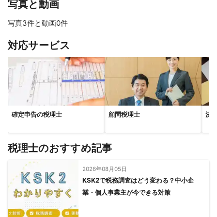
写真と動画
写真3件と動画0件
対応サービス
確定申告の税理士
顧問税理士
決
税理士のおすすめ記事
2026年08月05日
KSK2で税務調査はどう変わる？中小企
業・個人事業主が今できる対策