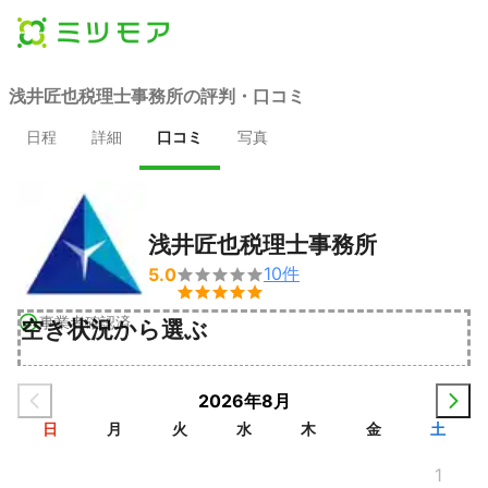
浅井匠也税理士事務所の評判・口コミ
日程
詳細
口コミ
写真
浅井匠也税理士事務所
10
件
5.0


事業者確認済
空き状況から選ぶ
2026年8月
日
月
火
水
木
金
土
1