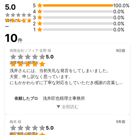

5
100.0%
5.0

4
0.0%


3
0.0%

10件のレビュ

2
0.0%
ー

1
0.0%
10
件
有限会社ソフィア 佐野
様
9日前

5.0

決算申告の税理士
浅井さんには、当初失礼な発言をしてしまいました。

大変、申し訳なく思っています。

にもかかわらずに丁寧な対応をしていただき感謝の言葉しか
ありません。

私の不届な発言がこれからお返ししていくつもりでいます。

浅井匠也税理士事務所
依頼したプロ
今後ともよろしくお願いいたします。
梅本
様
5年前

5.0
確定申告の税理士