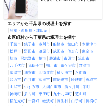
エリアから千葉県の税理士を探す
|
船橋・西船橋・津田沼
|
市区町村から千葉県の税理士を探す
|
千葉市
|
銚子市
|
市川市
|
船橋市
|
館山市
|
木更津市
|
松戸市
|
野田市
|
茂原市
|
成田市
|
佐倉市
|
東金市
|
旭市
|
習志野市
|
柏市
|
勝浦市
|
市原市
|
流山市
|
八千代市
|
我孫子市
|
鴨川市
|
鎌ケ谷市
|
君津市
|
富津市
|
浦安市
|
四街道市
|
袖ケ浦市
|
八街市
|
印西市
|
白井市
|
富里市
|
南房総市
|
匝瑳市
|
香取市
|
山武市
|
いすみ市
|
大網白里市
|
酒々井町
|
栄町
|
神崎町
|
多古町
|
東庄町
|
九十九里町
|
芝山町
|
横芝光町
|
一宮町
|
睦沢町
|
長生村
|
白子町
|
長柄町