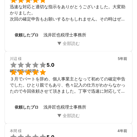

迅速な対応と適切な指示をありがとうございました。大変助
かりました。

次回の確定申告もお願いするかもしれません。その時はぜひ
またよろしくお願い致します。

本当にありがとうございました。
浅井匠也税理士事務所
依頼したプロ
川辺
様
5年前

5.0

確定申告の税理士
３月でパートを辞め、個人事業主となって初めての確定申告
でした。ひとり親でもあり、色々記入の仕方がわからなかっ
たので今回依頼させて頂きました。丁寧で迅速に対応して頂
きました。お願いして本当に良かったです。
浅井匠也税理士事務所
依頼したプロ
本間
様
4年前