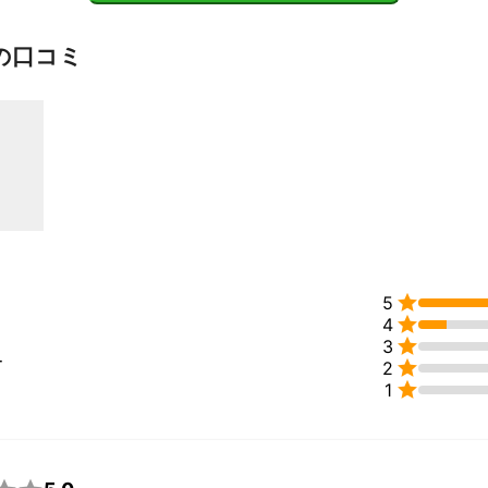
の口コミ

5

4

3
ー

2

1