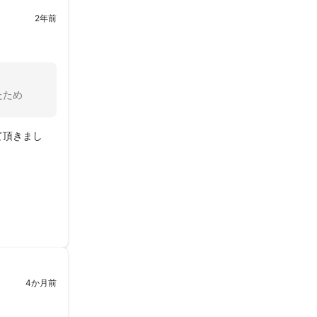
2年前
たため
て頂きまし


4か月前