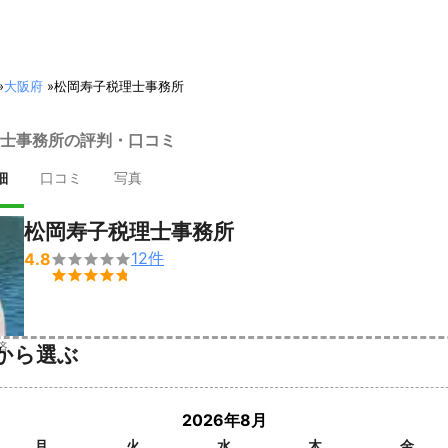
»
大阪府
»
松岡寿子税理士事務所
士事務所の評判・口コミ
細
口コミ
写真
松岡寿子税理士事務所
12
件
4.8


済
から選ぶ
2026年8月
月
火
水
木
金