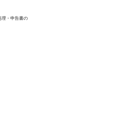
処理・申告書の
く日々研鑽を積