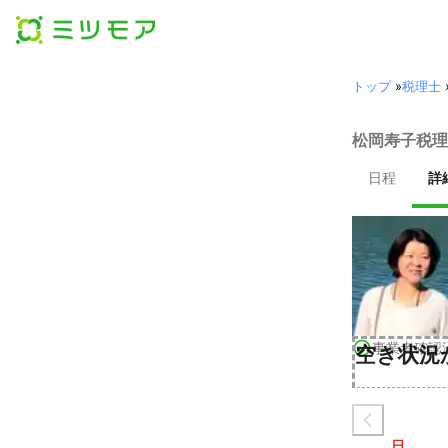
トップ
»
税理士
松岡寿子税理
日程
詳
事業者確認
空き状況
日