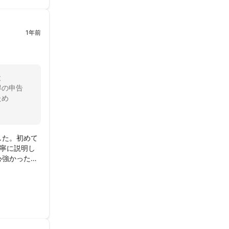
1年前
と
得の申告
ため
した。初めて
丁寧に説明し
心強かったで
な対応に感動
なり誠にあり