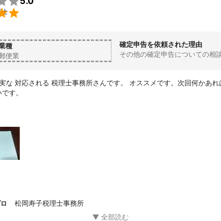

5.0

理士
確定申告を依頼された理由
業種
その他の確定申告についての相
郵便業
誠実な 対応される 税理士事務所さんです。 オススメです。次回何かあれば
いです。
松岡寿子税理士事務所
プロ