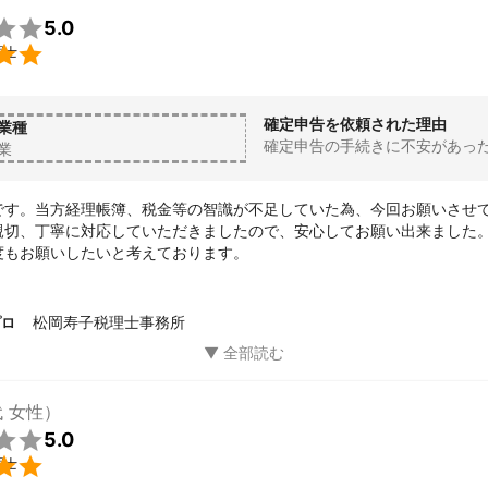

5.0

理士
確定申告を依頼された理由
業種
確定申告の手続きに不安があっ
業
です。当方経理帳簿、税金等の智識が不足していた為、今回お願いさせ
親切、丁寧に対応していただきましたので、安心してお願い出来ました。
度もお願いしたいと考えております。
松岡寿子税理士事務所
プロ
代 女性）

5.0

理士