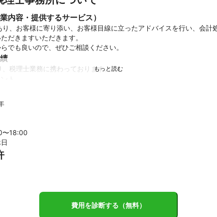
業内容・提供するサービス）
があり、お客様に寄り添い、お客様目線に立ったアドバイスを行い、会計
ただきますいただきます。

からでも良いので、ぜひご相談ください。
績
り、税理士業務に携わっております。
ント
巻く情勢は、刻々と変化しています。そういった時代の流れに対応すべ


年
ったと思っていただけるサービスを提供させていただきます。
00〜
18
:00
休日
許
費用を診断する（無料）