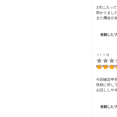
3月に入っ
助かりました
また機会が
依頼した
ゴトウ
様


確定申告の税
今回確定申
依頼に対し
お話ししや
一点、リク
かったです。
税金の還付
依頼した
が出来て良