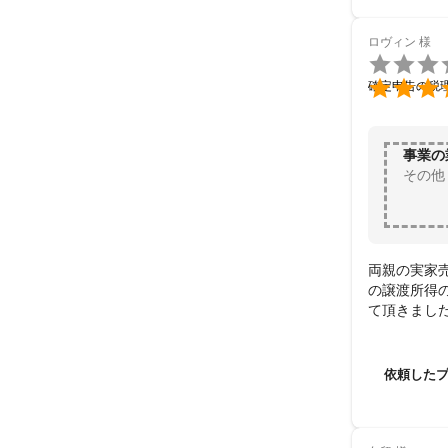
ロヴィン
様


確定申告の税
事業の
その他
両親の実家
の譲渡所得
て頂きまし
す。

大手事務所
して業務を
依頼した
がとうござ