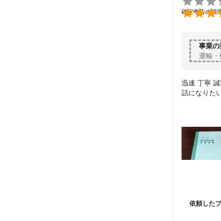


確定申告の税
事業の
運輸・
迅速 丁寧 
話になりた
依頼した