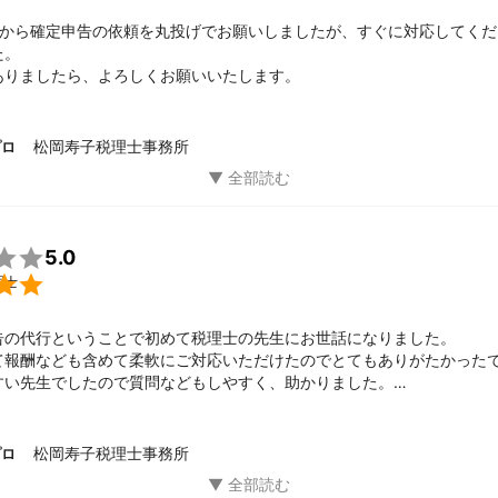
てから確定申告の依頼を丸投げでお願いしましたが、すぐに対応してくだ
。

ありましたら、よろしくお願いいたします。
松岡寿子税理士事務所
プロ

5.0

理士
告の代行ということで初めて税理士の先生にお世話になりました。

て報酬なども含めて柔軟にご対応いただけたのでとてもありがたかった
すい先生でしたので質問などもしやすく、助かりました。

エストがあるとすれば、もう少しだけ積極的に進捗状況などご連絡いた


にはまだ一ヶ月程度要するとの事ですが、今回は松岡先生にお願いさせ
松岡寿子税理士事務所
プロ
かったです。ありがとうございました。