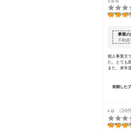
久留
様


確定申告の税
事業の
不動産
個人事業主
た。とても
また、来年
依頼した
（20
K
様


確定申告の税