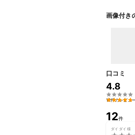
画像付き
口コミ
4.8


12件のレビュ
12
件
ダイ ダイ
様