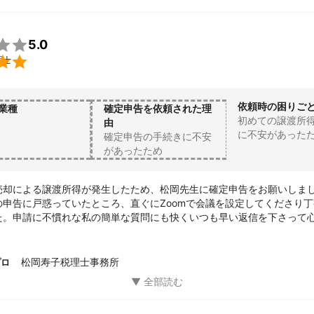

5.0

理士
依頼時の困りご
業種
確定申告を依頼された理
初めての譲渡所
由
に不安があった
確定申告の手続きに不安
があったため
売却による譲渡所得が発生したため、松岡先生に確定申告をお願いしま
の申告に戸惑っていたところ、直ぐにZoomで会議を設定してくださり
た。申請に不慣れな私の簡単な質問にも快くいつも早い返信を下さって
に問い合わせた時に事務的な対応で冷たく感じたので、松岡先生の真摯
依頼致しました。先生にお願いして本当に良かったです。大変お世話に
松岡寿子税理士事務所
プロ
いました。