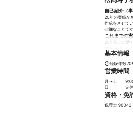
自己紹介（事
20年の実績
作成をさせてい
些細なことで
これまでの実
20年以上に渡
アピールポイ
基本情報
私たちを取り
んでおります。
経験年数
20
相談してよか
営業時間
月〜土
9
:
日
定
資格・免
税理士 98342