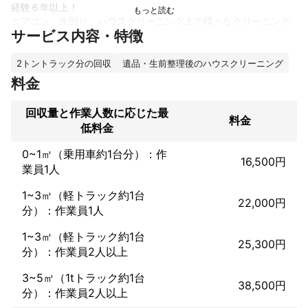
経験６年以上！

エアコン、水回り、ハウスクリーニングまで様々なクリーニング
サービス内容・特徴
に対応しています。

古物商がある為、不用品回収・ゴミ屋敷清掃・遺品整理まで対応
2トントラック分の回収
遺品・生前整理後のハウスクリーニング
可能です。

料金
女性作業員メインの当店R II(アールツー)に是非お任せください♪

回収量と作業人数に応じた最
料金
低料金
作業クオリティ・接客・口コミに自信あります♪

迅速、丁寧に作業させて頂きます。
0~1㎥（乗用車約1台分）：作
これまでの実績
16,500円
業員1人
・通常エアコン〜お掃除機能付き〜業務用エアコンまで対応可
能！

1~3㎥（軽トラック約1台
22,000円
分）：作業員1人
・１０００台以上施工

・法人様案件も多数こなしております。
1~3㎥（軽トラック約1台
25,300円
アピールポイント
分）：作業員2人以上
・年間依頼１０００件以上

3~5㎥（1tトラック約1台
38,500円
・法人様案件も多数こなしております。

分）：作業員2人以上