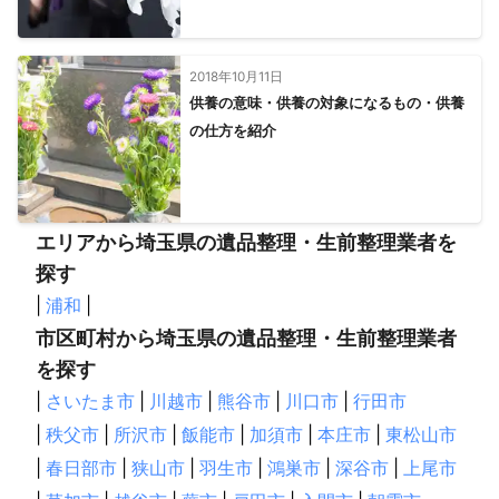
2018年10月11日
供養の意味・供養の対象になるもの・供養
の仕方を紹介
エリアから埼玉県の遺品整理・生前整理業者を
探す
|
浦和
|
市区町村から埼玉県の遺品整理・生前整理業者
を探す
|
さいたま市
|
川越市
|
熊谷市
|
川口市
|
行田市
|
秩父市
|
所沢市
|
飯能市
|
加須市
|
本庄市
|
東松山市
|
春日部市
|
狭山市
|
羽生市
|
鴻巣市
|
深谷市
|
上尾市