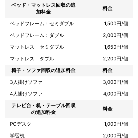
・リフォーム会社、不動産会社、リノベーション会社、葬儀屋、
ベッド・マットレス回収の追
料金
リュース会社まで幅広いお取引がございますのでどんなニーズで
加料金
も対応可能です。
ベッドフレーム：セミダブル
1,500円/個
ベッドフレーム：ダブル
2,000円/個
マットレス：セミダブル
1,650円/個
マットレス：ダブル
2,200円/個
椅子・ソファ回収の追加料金
料金
3人掛けソファ
3,000円/個
4人掛けソファ
4,000円/個
テレビ台・机・テーブル回収
料金
の追加料金
PCデスク
1,000円/個
学習机
2,000円/個