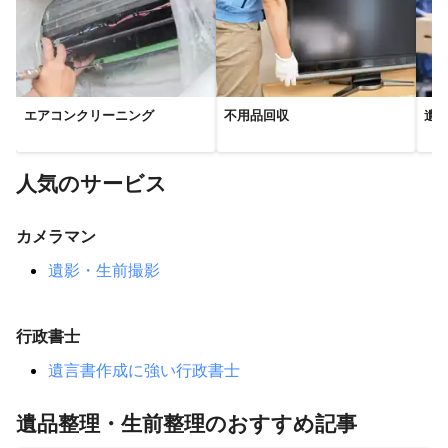
嵐山町
鴻巣市
北本市
鶴ヶ島市
桶川市
行田市
毛呂山町
小川町
熊谷市
川越市
越生町
ときがわ町
日高市
上尾市
伊奈町
狭山市
東秩父村
羽生市
ふじみ野市
寄居町
蓮田市
深谷市
久喜市
加須市
飯能市
白岡市
富士見市
エアコンクリーニング
不用品回収
遺
三芳町
入間市
さいたま市
所沢市
志木市
横瀬町
美里町
宮代町
長瀞町
新座市
幸手市
本庄市
人気のサービス
朝霞市
杉戸町
春日部市
戸田市
和光市
蕨市
川口市
越谷市
松伏町
草加市
吉川市
八潮市
カメラマン
三郷市
皆野町
上里町
神川町
遺影・生前撮影
【
茨城県
】
五霞町
境町
古河市
坂東市
取手市
行政書士
つくばみらい市
つくば市
八千代町
常総市
守谷市
【
神奈川県
】
遺言書作成に強い行政書士
川崎市
横浜市
遺品整理・生前整理のおすすめ記事