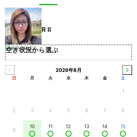
R II
事業者確認済
空き状況から選ぶ
2026年8月
日
月
火
水
木
金
土
1
2
3
4
5
6
7
8
10
11
12
13
14
15
9