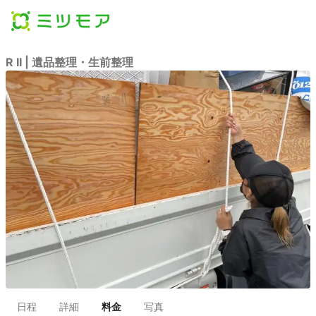
R II | 遺品整理・生前整理
日程
詳細
料金
写真