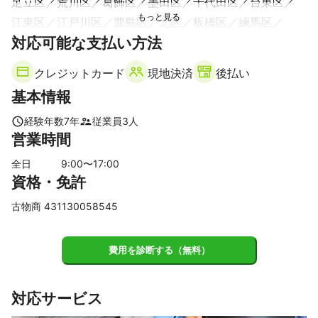
足立区
荒川区
葛飾区
墨田区
千代田区
台東区
江東区
江戸川区
豊島区
北区
板橋区
練馬区
対応可能な支払い方法
清瀬市
瑞穂町
青梅市
東村山市
羽村市
武蔵村山市
東大和市
東久留米市
福生市
小平市
クレジットカード
現地決済
後払い
日の出町
西東京市
立川市
昭島市
国分寺市
基本情報
あきる野市
小金井市
国立市
武蔵野市
奥多摩町
府中市
日野市
三鷹市
杉並区
中野区
八王子市
経験年数
7
年
従業員
3
人
営業時間
調布市
多摩市
檜原村
新宿区
稲城市
文京区
狛江市
渋谷区
世田谷区
目黒区
港区
中央区
全日
9
:00〜
17
:00
資格・免許
町田市
品川区
大田区
【
千葉県
】
古物商 431130058545
野田市
流山市
松戸市
柏市
市川市
鎌ケ谷市
我孫子市
浦安市
船橋市
習志野市
八千代市
費用を診断する（無料）
白井市
千葉市
【
埼玉県
】
対応サービス
東松山市
吉見町
滑川町
坂戸市
川島町
鳩山町