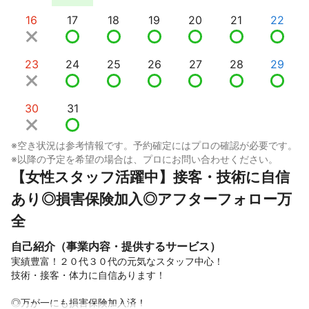
16
17
18
19
20
21
22
23
24
25
26
27
28
29
30
31
※空き状況は参考情報です。予約確定にはプロの確認が必要です。
※以降の予定を希望の場合は、プロにお問い合わせください。
【女性スタッフ活躍中】接客・技術に自信
あり◎損害保険加入◎アフターフォロー万
全
自己紹介（事業内容・提供するサービス）
実績豊富！２０代３０代の元気なスタッフ中心！

技術・接客・体力に自信あります！

◎万が一にも損害保険加入済！
