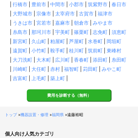
|
行橋市
|
豊前市
|
中間市
|
小郡市
|
筑紫野市
|
春日市
|
大野城市
|
宗像市
|
太宰府市
|
古賀市
|
福津市
|
うきは市
|
宮若市
|
嘉麻市
|
朝倉市
|
みやま市
|
糸島市
|
那珂川市
|
宇美町
|
篠栗町
|
志免町
|
須恵町
|
新宮町
|
久山町
|
粕屋町
|
芦屋町
|
水巻町
|
岡垣町
|
遠賀町
|
小竹町
|
鞍手町
|
桂川町
|
筑前町
|
東峰村
|
大刀洗町
|
大木町
|
広川町
|
香春町
|
添田町
|
糸田町
|
川崎町
|
大任町
|
赤村
|
福智町
|
苅田町
|
みやこ町
|
吉富町
|
上毛町
|
築上町
|
費用を診断する（無料）
トップ
»
機器設置・修理
»
福岡県
»
遠藤裕昭
個人向け
人気カテゴリ