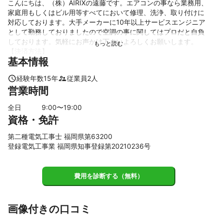
こんにちは、（株）AIRIXの遠藤です。エアコンの事なら業務用、
家庭用もしくはビル用等すべてにおいて修理、洗浄、取り付けに
対応しております。大手メーカーに10年以上サービスエンジニア
として勤務しておりましたので空調の事に関してはプロだと自負
しております。気軽にお声かけ下さいよろしくお願いします。

【決済方法】

基本情報
当社では決済端末を導入しており、

現地決済の際にクレジットカード・電子マネー・QRコード決済な
経験年数
15
年
従業員
2
人
ど、

営業時間
各種キャッシュレス決済に対応しております。

詳細につきましては、お気軽にお問い合わせください。
全日
9
:00〜
19
:00
アピールポイント
資格・免許
空調に関しては修理、クリーニング、取付すべてにおいて対応し
ております。資格等も多数もっておりますので安心しておまかせ
第二種電気工事士 福岡県第63200
下さい！
登録電気工事業 福岡県知事登録第20210236号
費用を診断する（無料）
画像付きの口コミ