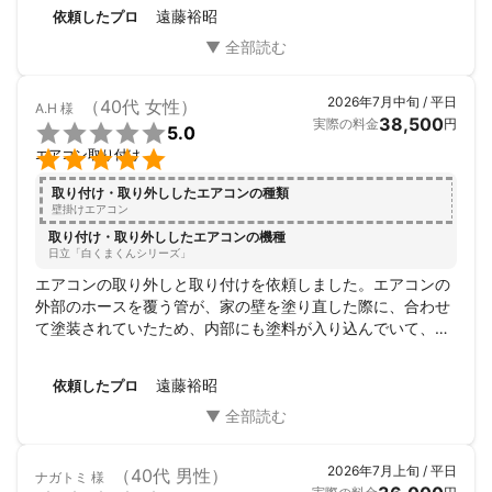
遠藤裕昭
依頼したプロ
2026年7月中旬 / 平日
（40代 女性）
A.H
様
38,500
実際の料金
円

5.0

エアコン取り付け
取り付け・取り外ししたエアコンの種類
壁掛けエアコン
取り付け・取り外ししたエアコンの機種
日立「白くまくんシリーズ」
エアコンの取り外しと取り付けを依頼しました。エアコンの
外部のホースを覆う管が、家の壁を塗り直した際に、合わせ
て塗装されていたため、内部にも塗料が入り込んでいて、外
しにくい状況になっていたにもかかわらず、無事に施工して
いただきました。当日にも何か追加料金があるかもしれない
遠藤裕昭
依頼したプロ
と思っていましたが、事前にカードでお支払いした分のみ
で、ありがとうございました。
2026年7月上旬 / 平日
（40代 男性）
ナガトミ
様