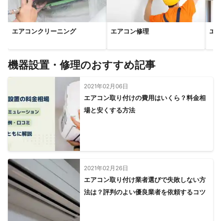
エアコンクリーニング
エアコン修理
エ
機器設置・修理のおすすめ記事
2021年02月06日
エアコン取り付けの費用はいくら？料金相
場と安くする方法
2021年02月26日
エアコン取り付け業者選びで失敗しない方
法は？評判のよい優良業者を依頼するコツ