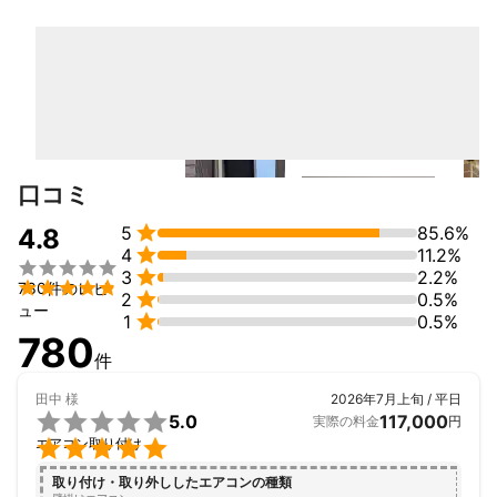
口コミ

5
85.6%
4.8

4
11.2%


3
2.2%

780件のレビ

2
0.5%
ュー

1
0.5%
780
件
田中
様
2026年7月上旬 / 平日

5.0
117,000
実際の料金
円

エアコン取り付け
取り付け・取り外ししたエアコンの種類