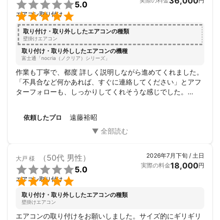
36,000
実際の料金
円

5.0

エアコン取り付け
取り付け・取り外ししたエアコンの種類
壁掛けエアコン
取り付け・取り外ししたエアコンの機種
富士通「nocria（ノクリア）シリーズ」
作業も丁寧で、都度 詳しく説明しながら進めてくれました。

「不具合など何かあれば、すぐに連絡してください」とアフ
ターフォローも、しっかりしてくれそうな感じでした。

安心してお任せできる業者様という印象を受けました。

暑い中での作業 大変だったと思います。

遠藤裕昭
依頼したプロ
お陰様で快適に夏を過ごせそうです。

ありがとうございました。
2026年7月下旬 / 土日
（50代 男性）
大戸
様
18,000
実際の料金
円

5.0

エアコン取り付け
取り付け・取り外ししたエアコンの種類
壁掛けエアコン
エアコンの取り付けをお願いしました。サイズ的にギリギリ