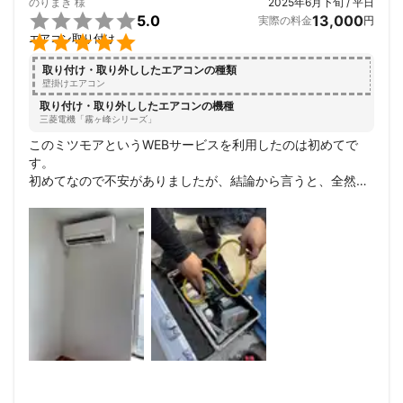
のりまき
様
2025年6月下旬 / 平日

5.0
13,000
実際の料金
円

エアコン取り付け
取り付け・取り外ししたエアコンの種類
壁掛けエアコン
取り付け・取り外ししたエアコンの機種
三菱電機「霧ヶ峰シリーズ」
このミツモアというWEBサービスを利用したのは初めてで
す。

初めてなので不安がありましたが、結論から言うと、全然心
配するような事はなかったです。

私の素人の質問にも、嫌な顔せず対応して下さりました。

今回は女性スタッフが同行されていた事も、安心につながり
ました。

今度から直接頼みたいと思いましたし、友達にもおすすめし
ます。有難うございました。