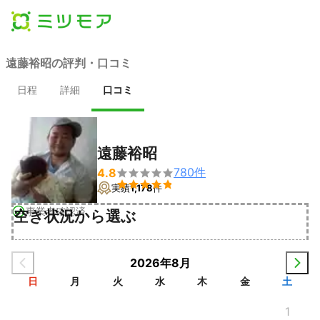
遠藤裕昭の評判・口コミ
日程
詳細
口コミ
遠藤裕昭
780
件
4.8


実績
1,178
件
事業者確認済
空き状況から選ぶ
2026年8月
日
月
火
水
木
金
土
1