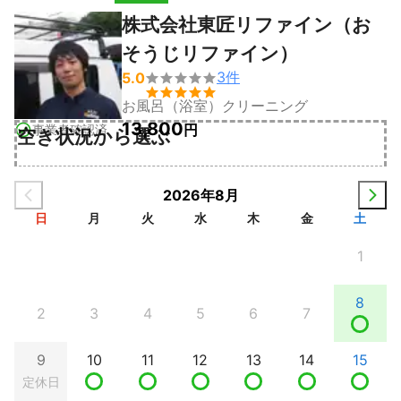
株式会社東匠リファイン（お
そうじリファイン）
3
件
5.0


お風呂（浴室）クリーニング
13,800
円
事業者確認済
空き状況から選ぶ
2026年8月
日
月
火
水
木
金
土
1
8
2
3
4
5
6
7
9
10
11
12
13
14
15
定休日