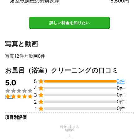
浴室乾燥機の分解洗浄
5,500円
詳しい料金を知りたい
写真と動画
写真12件と動画0件
すべて見る
お風呂（浴室）クリーニングの口コミ

3件
5.0
5

0件
4


0件
3

(3件)

0件
2

0件
1
項目別評価
料金に対する
納得感
5