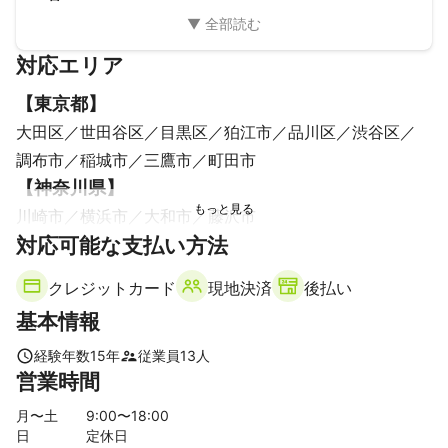
対応エリア
【
東京都
】
大田区
世田谷区
目黒区
狛江市
品川区
渋谷区
調布市
稲城市
三鷹市
町田市
【
神奈川県
】
川崎市
横浜市
大和市
藤沢市
対応可能な支払い方法
クレジットカード
現地決済
後払い
基本情報
経験年数
15
年
従業員
13
人
営業時間
月〜土
9
:00〜
18
:00
日
定休日