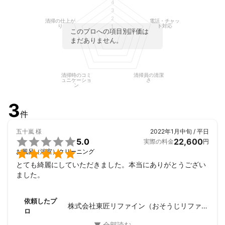
4
3
2
清掃の仕上が
電話・チャッ
り
ト対応
1
このプロへの項目別評価は
まだありません。
清掃時のコミ
清掃員の清潔
ュニケーショ
さ
ン
3
件
五十嵐
様
2022年1月中旬 / 平日

5.0
22,600
実際の料金
円

お風呂（浴室）クリーニング
とても綺麗にしていただきました。本当にありがとうござい
ました。
依頼したプ
株式会社東匠リファイン（おそうじリファイン）
ロ