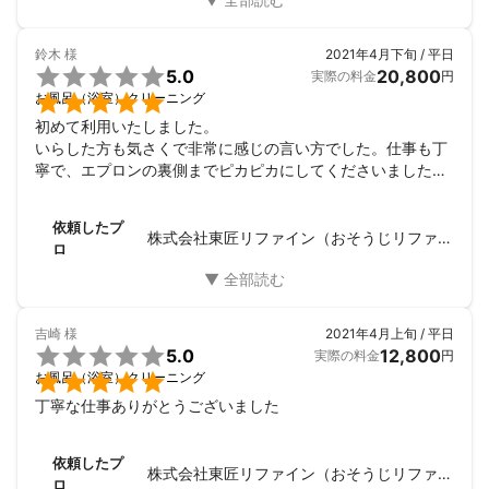
鈴木
様
2021年4月下旬 / 平日

5.0
20,800
実際の料金
円

お風呂（浴室）クリーニング
初めて利用いたしました。

いらした方も気さくで非常に感じの言い方でした。仕事も丁
寧で、エプロンの裏側までピカピカにしてくださいました。

また何かありましたらお願いしようと思います。ありがとう
ございました。
依頼したプ
株式会社東匠リファイン（おそうじリファイン）
ロ
吉崎
様
2021年4月上旬 / 平日

5.0
12,800
実際の料金
円

お風呂（浴室）クリーニング
丁寧な仕事ありがとうございました
依頼したプ
株式会社東匠リファイン（おそうじリファイン）
ロ