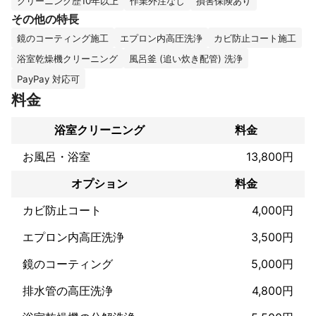
クリーニング歴10年以上
作業外注なし
損害保険あり
おそうじリファインはお客様の気になる箇所を作業前にお聞き
その他の特長
し、状況に合わせて最適なクリーニングを行っております！

鏡のコーティング施工
エプロン内高圧洗浄
カビ防止コート施工
お掃除でのお困りごとやアフターケアについてなど、お気軽にご
相談下さい！

浴室乾燥機クリーニング
風呂釜 (追い炊き配管) 洗浄
お客様にご満足いただけるよう精一杯対応できればと考えており
PayPay 対応可
これまでの実績
料金
当社は2007年に内装工事・ハウスクリーニング共に10年以上の経
験を持つメンバーが集まって設立され、2022年で15年目を迎えま
浴室クリーニング
料金
した。ハウスクリーニングの依頼は、年間3000件程こなしてお
お風呂・浴室
13,800円
アピールポイント
オプション
料金
技術はもちろんですが、「お客様が悩んでいるところ」をお伺い
して、ヒアリングしてから作業を行うようにしています。 同じサ
カビ防止コート
4,000円
ービス内容でも、お客様が気にされているところは人それぞれで
す！ 満足していただけるよう準備してお伺いします。

エプロン内高圧洗浄
3,500円
プロの洗剤、道具、知識でピカピカにします。

また、作業の外注は一切なく、万が一の事故や破損に備え、損害
鏡のコーティング
5,000円
排水管の高圧洗浄
4,800円