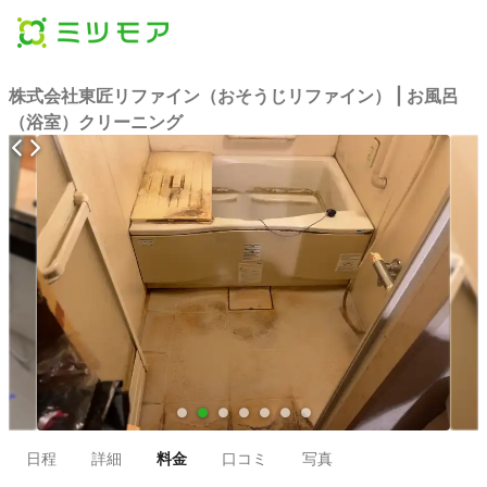
株式会社東匠リファイン（おそうじリファイン） | お風呂
（浴室）クリーニング
●
●
●
●
●
●
●
日程
詳細
料金
口コミ
写真