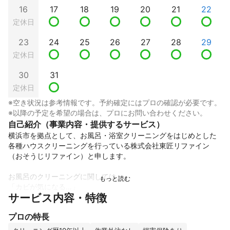
16
17
18
19
20
21
22
定休日
23
24
25
26
27
28
29
定休日
30
31
定休日
※空き状況は参考情報です。予約確定にはプロの確認が必要です。
※以降の予定を希望の場合は、プロにお問い合わせください。
自己紹介（事業内容・提供するサービス）
横浜市を拠点として、お風呂・浴室クリーニングをはじめとした
各種ハウスクリーニングを行っている株式会社東匠リファイン
（おそうじリファイン）と申します。

お風呂のクリーニングに関しては、

「カビが気になる…」

サービス内容・特徴
「水垢が自分では落とせない…」

「鏡がウロコで見えにくい…」

プロの特長
などお客様によってお悩みの箇所はそれぞれです！
