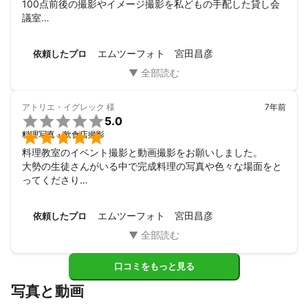
100点前後の撮影やイメージ撮影を私どもの手配した貸し会
議室

に出張し2日で撮影をこなしていただきました。

カット数よりも表現内容を重視する姿勢が高く評価できま
エムツーフォト 宮田昌彦
依頼したプロ
す。

価格も２日ですが一式でのご提案で予算内で収まり助かりま
した。
アトリエ・イグレック
様
7年前

5.0

料理写真・飲食店撮影
料理教室のイベント撮影と動画撮影をお願いしました。

大勢の生徒さんがいる中で完成料理の写真や色々な場面をと
ってくださり

大満足です。お料理の手順を動画で撮影、編集いただき素敵
なものに仕上がりました。

エムツーフォト 宮田昌彦
依頼したプロ
盛りだくさんなのに見積もりを安価にして下さり、またお願
いしたいと思います。
口コミをもっと見る
写真と動画