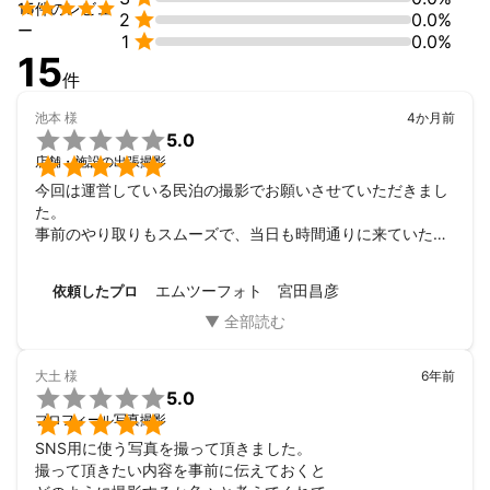
今さらですが気付かされました。見た目も若作り！中身も柔らか

15件のレビュ

2
0.0%
アタマで今でもいるつもりです。シャッターを押す喜びを日々味
ー

1
0.0%
わいたいです！
15
件
池本
様
4か月前

5.0

店舗・施設の出張撮影
今回は運営している民泊の撮影でお願いさせていただきまし
た。

事前のやり取りもスムーズで、当日も時間通りに来ていただ
きました。撮影は細かく要望を聞いてくださり、色んなパタ
ーンのカットを撮影いただきました。

エムツーフォト 宮田昌彦
依頼したプロ
出来上がりがとても楽しみです。

また機会がありましたら、次回もお願いしたいです。
大土
様
6年前

5.0

プロフィール写真撮影
SNS用に使う写真を撮って頂きました。

撮って頂きたい内容を事前に伝えておくと
