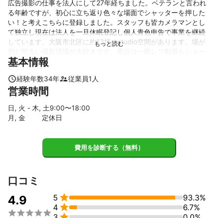
広告撮影の仕事を法人にして27年経ちました。ベテランと言われ
る年齢ですが、初心に立ち返り色々な場面でシャッターを押した
い！と考えこちらに登録しました。スタッフも皆カメラマンとし
て独立し現在は法人を一旦休眠登記し個人青色申告で事業を継続
しています。大阪市北区に約13坪のstudio空間があります。場が
和む明るい撮影現場が大好きです。最近は一眼レフ動画もショー
基本情報
トムービーで料理レシピ動画など取り組んでいます。シナリオか
ら起こせますので、演出のご相談もいただけます。変わった話題
経験年数
34
年
従業員
1
人
では自分の作品撮りで職人(刀鍛冶)さんを長年撮影。芸術大学での
営業時間
講師、カメラメーカーの講師もしています。写真展や写真集も出
しました。撮影分野は：商品イメージ撮影、スタジオ撮影、人
日, 火 - 木, 土
9
:00〜
18
:00
物、ポートレート撮影(VIP社長様撮影)、出張撮影、料理撮影、会
月, 金
定休日
社案内撮影、学校案内撮影、インテリア撮影、建築撮影など対応
できます。
これまでの実績
費用を診断する（無料）
日経BP社　株式会社リクルート　凸版印刷株式会社　株式会社大
広　株式会社ニコンイメージングジャパン　ミキハウス子育て総
研株式会社　　株式会社エディウス　大阪芸術大学  (順不同)
口コミ
アピールポイント
ベテランになると(見られると)簡単な仕事の発注が極端に減りま

5
93.3%
4.9
す。最近では大学で講師やカメラメーカーの写真講師といい、伝

4
6.7%
える仕事が増えました。しかし撮影する事で生き生きする自分に


3
0.0%