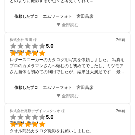
どのように撮影するか色々と考えてくれて

おり、試し撮影から始めて、色々と撮って頂きました。

撮影後の写真のデータもその日に送付頂き、データの取り込
エムツーフォト 宮田昌彦
依頼したプロ
みが上手く行かないかった際も素早く再送頂くなどしていた
だき

大変助かりました。
株式会社 玉川
様
7年前

5.0

商品撮影・物撮り
レザースニーカーのカタログ用写真を依頼しました。 写真を
プロのカメラマンさんへ頼むのも初めてでしたし、ミツモア
さん自体も初めての利用でしたが、結果は大満足です！ 最初
のメールや電話でのやり取りもとても親切丁寧にしていただ
き、タイトなスケジュールにもかかわらずこちらのイメージ
エムツーフォト 宮田昌彦
依頼したプロ
を上手く汲み取ってくれた事に感謝したいです。 また依頼さ
せていただきたく思います。
株式会社尾原デザインスタジオ
様
7年前

5.0

商品撮影・物撮り
タオル商品カタログ撮影をお願いしました。
