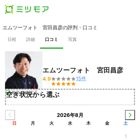
エムツーフォト 宮田昌彦の評判・口コミ
日程
詳細
口コミ
写真
エムツーフォト 宮田昌彦
15
件
4.9


事業者確認済
空き状況から選ぶ
2026年8月
日
月
火
水
木
金
土
1