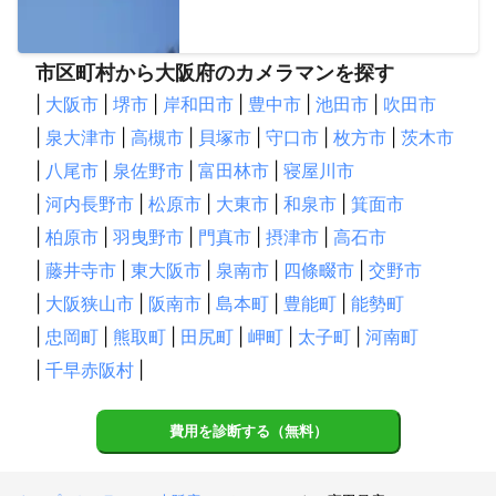
市区町村から大阪府のカメラマンを探す
|
大阪市
|
堺市
|
岸和田市
|
豊中市
|
池田市
|
吹田市
|
泉大津市
|
高槻市
|
貝塚市
|
守口市
|
枚方市
|
茨木市
|
八尾市
|
泉佐野市
|
富田林市
|
寝屋川市
|
河内長野市
|
松原市
|
大東市
|
和泉市
|
箕面市
|
柏原市
|
羽曳野市
|
門真市
|
摂津市
|
高石市
|
藤井寺市
|
東大阪市
|
泉南市
|
四條畷市
|
交野市
|
大阪狭山市
|
阪南市
|
島本町
|
豊能町
|
能勢町
|
忠岡町
|
熊取町
|
田尻町
|
岬町
|
太子町
|
河南町
|
千早赤阪村
|
費用を診断する（無料）