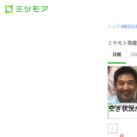
トップ
»
機器設
ミヤモト美建
日程
詳
事業者確認
空き状況
日