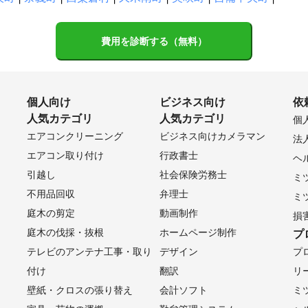
費用を診断する（無料）
個人向け
ビジネス向け
依
人気カテゴリ
人気カテゴリ
個
エアコンクリーニング
ビジネス向けカメラマン
法
エアコン取り付け
行政書士
ヘ
引越し
社会保険労務士
ミ
不用品回収
弁理士
ミ
庭木の剪定
動画制作
損
庭木の伐採・抜根
ホームページ制作
プ
テレビのアンテナ工事・取り
デザイン
プ
付け
翻訳
リ
壁紙・クロスの張り替え
会計ソフト
ミ