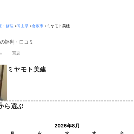
置・修理
»
岡山県
»
倉敷市
»
ミヤモト美建
の評判・口コミ
細
写真
ミヤモト美建
済
から選ぶ
2026年8月
月
火
水
木
金