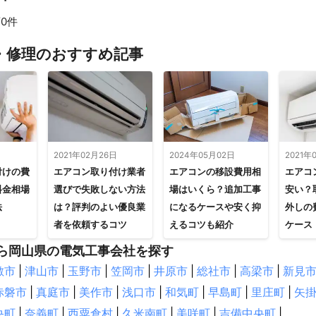
0件
・修理のおすすめ記事
日
2021年02月26日
2024年05月02日
2021年
付けの費
エアコン取り付け業者
エアコンの移設費用相
エアコ
料金相場
選びで失敗しない方法
場はいくら？追加工事
安い？
法
は？評判のよい優良業
になるケースや安く抑
外しの
者を依頼するコツ
えるコツも紹介
ケース
ら岡山県の電気工事会社を探す
敷市
|
津山市
|
玉野市
|
笠岡市
|
井原市
|
総社市
|
高梁市
|
新見
赤磐市
|
真庭市
|
美作市
|
浅口市
|
和気町
|
早島町
|
里庄町
|
矢
央町
|
奈義町
|
西粟倉村
|
久米南町
|
美咲町
|
吉備中央町
|