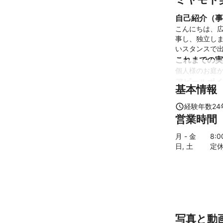
自己紹介（事
こんにちは、
事し、独立し
いスタンスで
これまでの実
個人様のお庭
アピールポイ
基本情報
基本は私一人
持っており、
経験年数
24
営業時間
月 - 金
8
:
日, 土
定
写真と動