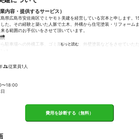
業内容・提供するサービス）
広島県広島市安佐南区でミヤモト美建を経営している宮本と申します。1
ました。その経験と築いた人脈で土木、外構から住宅塗装・リフォーム
出来る範囲のお手伝いをさせて頂いています。
績
から駐車場への外構工事、ゴミ屋敷片付け、外壁塗装などをさせていた
ント
で、必要に応じて協力してくれる仲間の手助けを借りています。それぞ
そのおかげで大きな会社では請けにくい小規模な仕事も効率よくさせて
年
従業員
1
人
00〜
18
:00
休日
費用を診断する（無料）
画