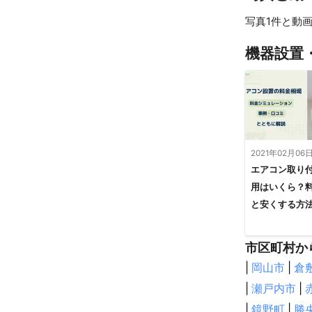
写真1件と動画
機器設置
2021年02月06
エアコン取り
用はいくら？
と安くする方
市区町村か
|
岡山市
|
倉
|
瀬戸内市
|
|
鏡野町
|
勝