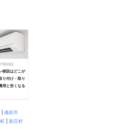
07月03日
ン移設はどこが
取り付け・取り
費用と安くなる
市
|
備前市
掛町
|
新庄村