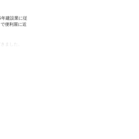
5年建設業に従
まで便利屋に近
だきました。
れが得意分野を
頂いています。