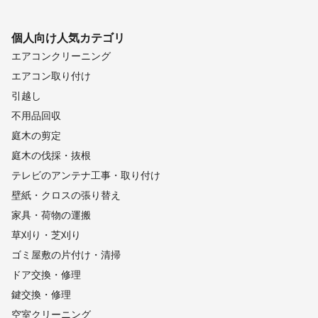
　( SNS用・婚活・宣材・ライブ・生前 )

　 ( ご自宅・公園・喫茶店・仕事場等 )

・スポーツ・運動会・体育祭

個人向け
人気カテゴリ
　 ( 部活動大会・サークル )

エアコンクリーニング
　 ( 競技場・公園・体育館等 )

エアコン取り付け
・建築・店舗 

　 ( 施工様子・家・ホテル・Airbnb等 )

引越し
・物撮り ( 商品・料理・UberEats )

不用品回収
・広告

・企業セミナー・各種講演・イベント

庭木の剪定
　 ( 各会場 )

庭木の伐採・抜根
・修学旅行同行

テレビのアンテナ工事・取り付け
　 ( 集合写真・風景・記録等含む )

・コンクール・発表会・文化祭

壁紙・クロスの張り替え
　 ( 各会場 )

家具・荷物の運搬
・HP掲載用写真

　 ( ヘアサロン・病院クリニック

草刈り・芝刈り
　    英会話教室・農家・司法書士事務

ゴミ屋敷の片付け・清掃
　    アロマエステサロン等 )

ドア交換・修理
・結婚式のプロフィールムービー等

・同窓会や忘年会用動画編集

鍵交換・修理
・YouTube撮影・編集

空室クリーニング