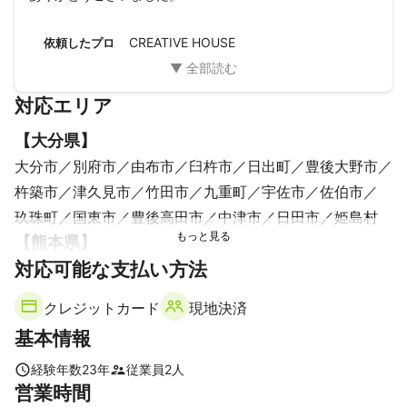
※他案件との兼ね合いにより

必ずではありません。

CREATIVE HOUSE
依頼したプロ
些細なことでもお話を頂きながら

事前のヒアリングやご相談を重ね

対応エリア
構図など、こちらでもエスコート

させて頂きますのでご安心ください。

【
大分県
】
リラックスし、撮影を一緒に

楽しんで頂けると嬉しく思います。

大分市
別府市
由布市
臼杵市
日出町
豊後大野市
撮った写真は都度確認をして頂き

杵築市
津久見市
竹田市
九重町
宇佐市
佐伯市
もっとこうしてほしい。などの

リクエストは、遠慮なくお伝え頂き

玖珠町
国東市
豊後高田市
中津市
日田市
姫島村
お客様が納得のいく撮影を

【
熊本県
】
ご提供していきたいと

対応可能な支払い方法
産山村
南小国町
小国町
阿蘇市
高森町
南阿蘇村
思っております。

大津町
菊池市
西原村
山都町
山鹿市
菊陽町
- - - - - - - - - -

クレジットカード
現地決済
合志市
益城町
御船町
甲佐町
熊本市
美里町
◾️撮影場所

基本情報
- - - - - - - - - -

嘉島町
和水町
玉東町
南関町
玉名市
水上村
許可を取らないと撮影ができない場所も

荒尾市
宇土市
長洲町
氷川町
五木村
宇城市
経験年数
23
年
従業員
2
人
御座います。許可取り等はこちらで

営業時間
八代市
湯前町
多良木町
相良村
あさぎり町
行いますが、料金が発生する場合は
