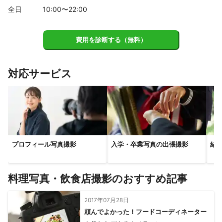
恐れ入りますがご負担願います。

山江村
錦町
球磨村
人吉市
上天草市
芦北町
全日
10
:00〜
22
:00
津奈木町
水俣市
天草市
苓北町
- - - - - - - - - -

【
福岡県
】
◾️その他

費用を診断する（無料）
- - - - - - - - - -

行橋市
太宰府市
宇美町
篠栗町
大野城市
柳川市
・営業時間外・対応地域外の

春日市
大川市
志免町
粕屋町
福岡市
糸島市
　ご予約もご相談ください。

対応サービス
・撮影のリクエストや修正など

福津市
宗像市
上毛町
吉富町
豊前市
築上町
　柔軟に対応致します。

うきは市
東峰村
添田町
みやこ町
赤村
八女市
・PayPay支払い可能です。

・撮影したお写真をHP・SNS、ポップ等

朝倉市
大任町
川崎町
苅田町
香春町
嘉麻市
　印刷媒体等でサービス紹介や

田川市
糸田町
大刀洗町
福智町
桂川町
広川町
　ポートフォリオ、他のお客様の

筑前町
久留米市
小郡市
飯塚市
直方市
小竹町
　イメージLOOK BOOKに数枚使用させて

　頂く場合が御座います。

プロフィール写真撮影
入学・卒業写真の出張撮影
結
筑後市
北九州市
みやま市
筑紫野市
宮若市
　お気が進まない場合はご連絡下さい。

大木町
大牟田市
鞍手町
中間市
須恵町
水巻町
那珂川市
遠賀町
久山町
芦屋町
古賀市
岡垣町
料理写真・飲食店撮影のおすすめ記事
撮影は、幅広いジャンルの撮影に対応し

新宮町
ご意向に合わせ納得のいく撮影を

【
長崎県
】
2017年07月28日
より身近な価格で

頼んでよかった！フードコーディネーター
良い写真をもっと身近に沢山残して

島原市
雲仙市
南島原市
諫早市
大村市
東彼杵町