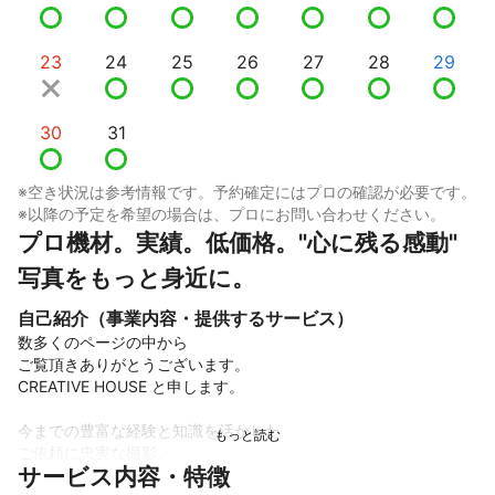
23
24
25
26
27
28
29
30
31
※空き状況は参考情報です。予約確定にはプロの確認が必要です。
※以降の予定を希望の場合は、プロにお問い合わせください。
プロ機材。実績。低価格。"心に残る感動" 
写真をもっと身近に。
自己紹介（事業内容・提供するサービス）
数多くのページの中から

ご覧頂きありがとうございます。

CREATIVE HOUSE と申します。

今までの豊富な経験と知識を活かした

ご依頼に忠実な撮影。

サービス内容・特徴
柔軟な対応や提案力。
