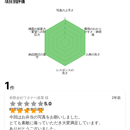
項目別評価
　目つぶりなどのミスショットを除き

　全データを納品させて頂きます。

写真の上手さ
　最低 30枚保証。

　ジャンルにもよりますが

5
4
　大体30〜100枚程度の納品。

3
構図の提案力
費用のわかり
・基本的にギガファイル便でご納品。

・要望への対
やすさ・納得
2
応力
感
　( 納期 ) 1〜2週間程度

1
　DVD・BDの納品は行っておりません。

　USBメモリ郵送可能。

　別途 1,000円 追加(送料込)

納品期日の遵
人柄の良さ
守
・アルバム制作

　ソフトカバー

レスポンスの
　 ( 16ページ程度：4,980円 ) から

良さ
　対応可能。

1
　( 納期 ) 3週間程度

件
- - - - - - - - - - - - - - - -

有限会社ワタナベ産業
様
2年前
◾️撮影に関しては


5.0
- - - - - - - - - - - - - - - - 


料理写真・飲食店撮影
基本的に

今回はお弁当の写真をお願いしました。

フォトグラファー：30代 男

とても素敵に撮っていただき大変満足しています。

アシスタント：30代 女

ありがとうございました。
で撮影致します。
