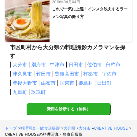
2019年04月04日
曽於市
阿久根市
姶良市
志布志市
大崎町
垂水市
・ウェディング

これで一気に上達！インスタ映えするラー
　 ( 挙式・披露宴・2次会 )

いちき串木野市
薩摩川内市
東串良町
鹿屋市
メン写真の撮り方
・エンゲージメント

日置市
鹿児島市
肝付町
錦江町
南九州市
指宿市
　 ( 浜辺・公園・ご自宅等で )

・マタニティ・ニューボーン

南大隅町
枕崎市
南さつま市
西之表市
三島村
　 ( ご自宅等 )

奄美市
十島村
中種子町
南種子町
屋久島町
・ハーフバースデー・バースデー

市区町村から大分県の料理撮影カメラマンを探
大和村
宇検村
瀬戸内町
龍郷町
喜界町
徳之島町
　 ( ご自宅等 )

・お宮参り・お食い初め

す
天城町
伊仙町
和泊町
知名町
与論町
　百日祝い・初節句

|
大分市
|
別府市
|
中津市
|
日田市
|
佐伯市
|
臼杵市
　 ( 神社・公園・ご自宅等 )

・七五三

|
津久見市
|
竹田市
|
豊後高田市
|
杵築市
|
宇佐市
　 ( 神社・公園・ご自宅等 )

|
豊後大野市
|
由布市
|
国東市
|
姫島村
|
日出町
・入園入学、卒園卒業

　 ( 学校・公園・ご自宅等 )

|
九重町
|
玖珠町
|
・ハーフ成人式・成人式

　 ( 学校・公園・ご自宅等 )

・キッズ・ファミリー・ペット

費用を診断する（無料）
　 ( ご自宅・公園・思い出の場所等 )

・カップル、夫婦

　 ( ご自宅・公園・思い出の場所等 )

トップ
»
料理写真・飲食店撮影
»
大分県
»
大分市
»
CREATIVE HOUSE
»
・ポートレート

CREATIVE HOUSEの料理写真・飲食店撮影