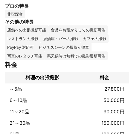
「 思わず食べたくなる写真 」

プロの特長
「 思わず行きたくなる写真 」

「 思わず欲しくなる写真 」

非喫煙者
1枚1枚 丁寧な撮影・編集で

その他の特長
思わず息を呑む写真や映像を

店舗への出張撮影可能
食品をお預かりしての撮影可能
高い技術と表現力で提供できれば

と思っております。

レストランの撮影
居酒屋・バーの撮影
カフェの撮影
PayPay 対応可
ビジネスシーンの撮影が得意
企業撮影をご検討されている

クライアント様におかれまして

写真のレタッチ可能
悪天候時は無料での撮影延期可能
SNSやホームページに掲載する写真は

料金
非常に重要だとされ

写真のセンスで商売のセンスが

料理の出張撮影
料金
決まるとも言われています。

この写真が魅力的でなければ

～5品
27,800円
その価値を大きく左右し

ここでの機会損失は

6～10品
50,000円
相当数だとされています。

お客様が見て、ここに頼みたいと

11～20品
90,000円
思わせる写真が必要になり

そして、見た目の良さ

21～30品
150,000円
魅力を引き立てるにはプロの手による

写真撮影が必要だと考えています。
