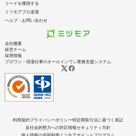
・Godox レフ板 

リードを獲得する
・Manfrotto Carbon三脚

ミツモアプロ道場
など

ヘルプ・お問い合わせ
※ 撮影は、必ずカメラ2台体制で

　時間短縮、機材トラブル防止に

　備えております。

会社概要
経営チーム
- - - - - - - - - - -

採用情報
■ 編集機材

プロワン - 現場仕事のオールインワン業務支援システム
- - - - - - - - - - -

・Apple MacBook Pro

・Adobe Lightroom

・Adobe Photoshop

・Luminar AI

・Affinity Photo

　　　　  Designer　　　　  

　　　　  Publisher

・Apple Final cut pro X

など 

利用規約
プライバシーポリシー
特定商取引法に基づく表記
反社会的勢力への対応
情報セキュリティ方針
- - - - - - - - - - -

個人情報の共同利用
ミツモアポイントプログラム