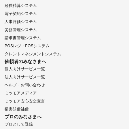
③柔軟な対応や提案力。

経費精算システム
④価格

電子契約システム
　出張撮影は高い事が多いですが

人事評価システム
　価格も重視し

　ご依頼者様にとって

労務管理システム
　コストパフォーマンスの高い

請求書管理システム
　価格でご提供させて頂きます。

　高品質でプロ機材で身近な価格。

POSレジ・POSシステム
　編集、修正料も含みます。

タレントマネジメントシステム
依頼者のみなさまへ
- - - - - - - - -

■ 撮影機材

個人向けサービス一覧
- - - - - - - - - 

法人向けサービス一覧
・Nikon Z 9 ( 5237万画素 )

ヘルプ・お問い合わせ
・Nikon Z 7 ( 4689万画素 )

・NIKKOR Z 24-70mm f2.8 S ( ズーム )

ミツモアメディア
・NIKKOR Z 70-200mm f/2.8 VR S (ズーム)

ミツモア安心安全宣言
・NIKKOR Z 20mm f/1.8 S ( 単焦点 )

・NIKKOR Z 35mm f/1.8 S ( 単焦点 )

損害賠償補償
・NIKKOR Z 85mm f/1.8 S ( 単焦点 )

プロのみなさまへ
・Godox V860III-N ( ストロボ )

プロとして登録
・Godox Xpro-S ( ストロボ関連 )
