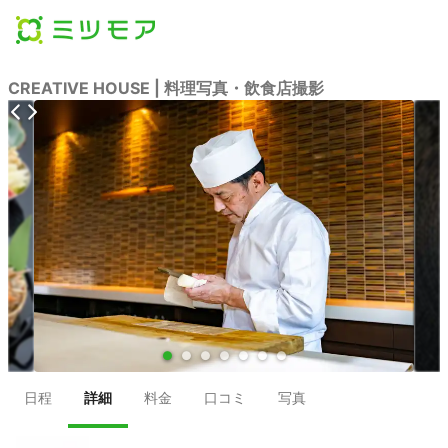
CREATIVE HOUSE | 料理写真・飲食店撮影
●
●
●
●
●
●
●
日程
詳細
料金
口コミ
写真