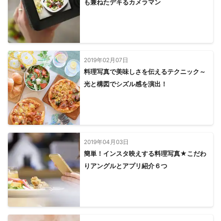
頂きたいと思っております。

も兼ねたデキるカメラマン
波佐見町
川棚町
長与町
時津町
松浦市
長崎市
ご納得・ご安心してご依頼頂けるよう

心掛けております。

佐々町
壱岐市
西海市
平戸市
佐世保市
どうぞお気軽に御依頼下さい。

新上五島町
小値賀町
対馬市
五島市
ご興味を持って頂けましたら

【
佐賀県
】
トップのプロフィールも

どうぞご覧いただき

2019年02月07日
基山町
鳥栖市
みやき町
上峰町
吉野ヶ里町
ご検討宜しく御願い致します。

料理写真で美味しさを伝えるテクニック～
神埼市
佐賀市
小城市
江北町
白石町
太良町
光と構図でシズル感を演出！
大町町
多久市
鹿島市
武雄市
嬉野市
唐津市
= = = = = = = = 

伊万里市
有田町
玄海町
◾️ Profile

【
宮崎県
】
= = = = = = = = 

高千穂町
延岡市
宮崎市
都城市
日之影町
[関連資格]

2019年04月03日
五ヶ瀬町
諸塚村
門川町
美郷町
日向市
椎葉村
フォトマスター検定 

簡単！インスタ映えする料理写真★こだわ
(文部科学省認定)

都農町
木城町
川南町
西米良村
西都市
高鍋町
りアングルとアプリ紹介６つ
[ メディア ]

新富町
国富町
綾町
小林市
えびの市
高原町
ホットペッパー

三股町
日南市
串間市
じゃらん

ゼクシィ

【
鹿児島県
】
伊佐市
湧水町
出水市
長島町
さつま町
霧島市
これまでの実績