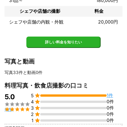
31品～
180,000円
撮影技術だけでなく

ビジネスを理解し、その特性を

シェフや店舗の撮影
料金
最大限に生かした写真表現を追求し

一枚の写真から事業の魅力が

シェフや店舗の内観・外観
20,000円
伝わるような撮影・ブランディングに

合わせた撮影を行いビジネスが更に

魅力的に映える写真を提供且つ丁寧な

詳しい料金を知りたい
対応、ご要望に最善を尽くします。

新規プロジェクト、新たなビジョンの

具現化など、一層引き立てるための

写真と動画
最適なビジュアルのご相談など

是非、一度 CREATIVE HOUSE を

ご検討頂き

写真33件と動画0件
ご相談頂ければと存じます。

すべて見る
御連絡お待ちしております。

料理写真・飲食店撮影の口コミ
- - - - - - - - - - -


1件
5.0
5
■ 納品枚数


0件
4

- - - - - - - - - - -


0件
3

(1件)
・必ずRAWで撮影し


0件
2
　全データを編集・修正後


0件
1
　( 糸くず等の削除など )も行って納品。
