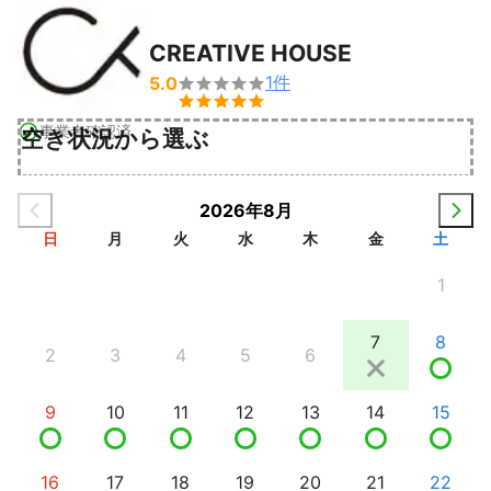
CREATIVE HOUSE
1
件
5.0


事業者確認済
空き状況から選ぶ
2026年8月
日
月
火
水
木
金
土
1
7
8
2
3
4
5
6
9
10
11
12
13
14
15
16
17
18
19
20
21
22