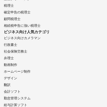
※その他ご依頼もお気軽に

税理士
確定申告の税理士
アピールポイント
顧問税理士
①総額300万円以上の機材で対応。

　普段であれば

相続税申告に強い税理士
　まず使うことのない

ビジネス向け
人気カテゴリ
　芸能人・モデルの撮影と同じ

ビジネス向けカメラマン
　プロ機材で撮影します。

　高品質な仕上がりは勿論

行政書士
　ご依頼時の判断材料にして

社会保険労務士
　頂けたらと思っています。

弁理士
②豊富な経験・知識・実績 

　ご依頼に忠実な撮影

動画制作
　1枚1枚丁寧に

ホームページ制作
　撮影・編集し納品させて頂きます。

[関連資格]

デザイン
フォトマスター検定  (文部科学省認定)

翻訳
[ メディア ]

会計ソフト
ホットペッパー

じゃらん

勤怠管理システム
ゼクシィ

給与計算ソフト
読売新聞
