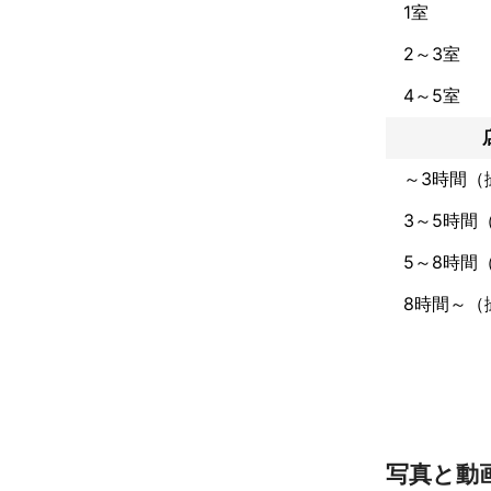
1室
お客様が見て、
思わせる写真が
2～3室
そして、見た目
魅力を引き立て
4～5室
写真撮影が必要
撮影技術だけで
ビジネスを理解
最大限に生かし
～3時間（
一枚の写真から
伝わるような撮
3～5時間
合わせた撮影を
5～8時間
魅力的に映える
対応、ご要望に
8時間～（
新規プロジェク
具現化など、一
最適なビジュア
是非、一度 CREA
ご検討頂き

ご相談頂ければ
御連絡お待ちし
写真と動
- - - - - - - - - -