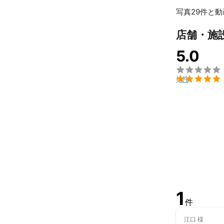
■ 納品枚数

写真29件と動
- - - - - - - - - -
・必ずRAWで撮
店舗・施
　全データを編
　( 糸くず等の
5.0
　目つぶりなど
　全データを納

　最低 30枚保

(1件)
　ジャンルにも
　大体30〜10
・基本的にギガ
　( 納期 ) 1〜
　DVD・BD
　USBメモリ郵
　別途 1,000円
・アルバム制作
　ソフトカバー
　 ( 16ページ程
　対応可能。

1
　( 納期 ) 3週
件
- - - - - - - - - -
江口
様