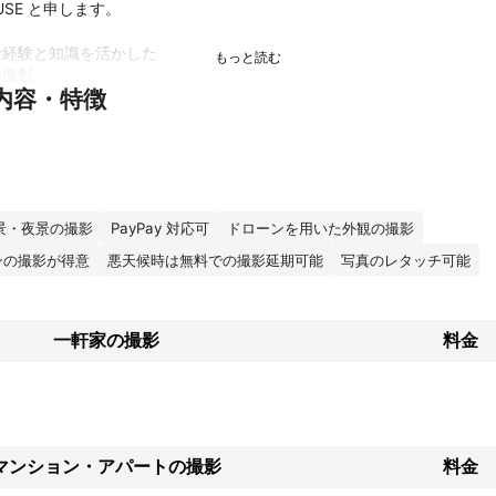
OUSE と申します。

経験と知識を活かした

撮影。

内容・特徴
案力。

くなる写真 」

くなる写真 」

なる写真 」

撮影・編集で

写真や映像を

景・夜景の撮影
PayPay 対応可
ドローンを用いた外観の撮影
力で提供できれば

す。

ンの撮影が得意
悪天候時は無料での撮影延期可能
写真のレタッチ可能
討されている

におかれまして

一軒家の撮影
料金
ページに掲載する写真は

され

商売のセンスが

れています。

的でなければ

く左右し

マンション・アパートの撮影
料金
失は

ています。
