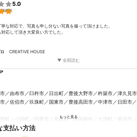



5.0
 - - - - - - 


出張撮影
：30代 男

0代 女

丁寧な対応で、写真も申し分ない写真を撮って頂けました。

。

も対応して頂き大変良い方でした。
ね合いにより

せん。

CREATIVE HOUSE
プロ
お話を頂きながら

グやご相談を重ね

らでもエスコート

ア
のでご安心ください。

撮影を一緒に

と嬉しく思います。

度確認をして頂き

市
由布市
臼杵市
日出町
豊後大野市
杵築市
津久見市
ほしい。などの

市
佐伯市
玖珠町
国東市
豊後高田市
中津市
日田市
遠慮なくお伝え頂き

いく撮影を

たいと

国町
小国町
阿蘇市
高森町
南阿蘇村
大津町
菊池市
。

な支払い方法
市
菊陽町
合志市
益城町
御船町
甲佐町
熊本市
美里
町
南関町
玉名市
水上村
荒尾市
宇土市
長洲町
氷川