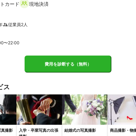
トカード
現地決済
市
湯前町
多良木町
相良村
あさぎり町
山江村
錦町
草市
芦北町
津奈木町
水俣市
天草市
苓北町
と撮影ができない場所も

可取り等はこちらで

年
従業員
2
人
金が発生する場合は

府市
宇美町
篠栗町
大野城市
柳川市
春日市
大川市
ご負担願います。

市
糸島市
福津市
宗像市
上毛町
吉富町
豊前市
築上
00〜
22
:00
峰村
添田町
みやこ町
赤村
八女市
朝倉市
大任町
川
町
嘉麻市
田川市
糸田町
大刀洗町
福智町
桂川町
広
費用を診断する（無料）
対応地域外の

米市
小郡市
飯塚市
直方市
小竹町
筑後市
北九州市
談ください。

若市
大木町
大牟田市
鞍手町
中間市
須恵町
水巻町
ストや修正など

します。

町
芦屋町
古賀市
岡垣町
新宮町
ビス
払い可能です。

真をHP・SNS、ポップ等

市
南島原市
諫早市
大村市
東彼杵町
波佐見町
川棚町
サービス紹介や

オ、他のお客様の

市
長崎市
佐々町
壱岐市
西海市
平戸市
佐世保市
新
K BOOKに数枚使用させて

馬市
五島市
座います。

い場合はご連絡下さい。

写真撮影
入学・卒業写真の出張
結婚式の写真撮影
商品撮影・物
市
みやき町
上峰町
吉野ヶ里町
神埼市
佐賀市
小城市