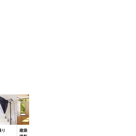
球磨村
志免町
町
崎町
川町
みやま市
那珂川市
長与町
上五島町
撮り
建築・物件・竣工写真
WordPress制作
料理写真・飲
江北町