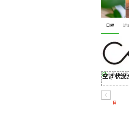
日程
詳
事業者確認
空き状況
日