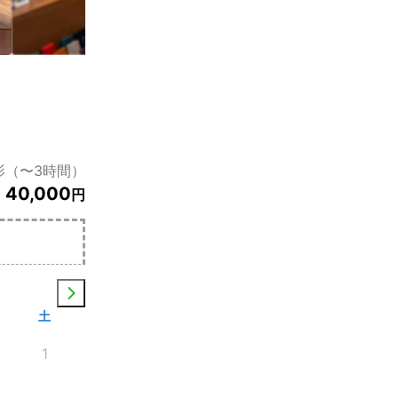
影（〜3時間）
40,000
円
土
1