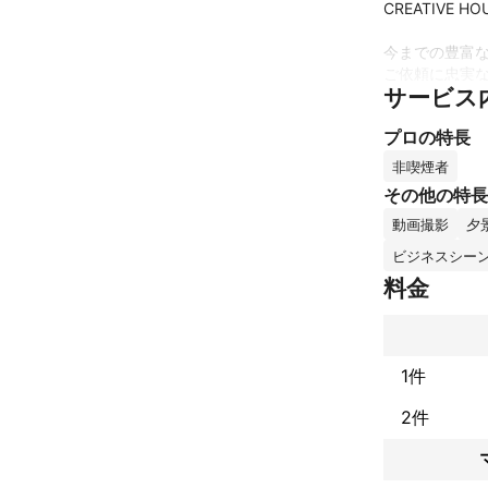
CREATIVE H
今までの豊富な
ご依頼に忠実な
サービス
柔軟な対応や提
「 思わず食べた
プロの特長
「 思わず行きた
「 思わず欲しく
非喫煙者
1枚1枚 丁寧な
その他の特長
思わず息を呑む
動画撮影
夕
高い技術と表現
と思っておりま
ビジネスシー
料金
企業撮影をご検
クライアント様
SNSやホーム
非常に重要だと
1件
写真のセンスで
決まるとも言わ
2件
この写真が魅力
その価値を大き
ここでの機会損
相当数だとされ