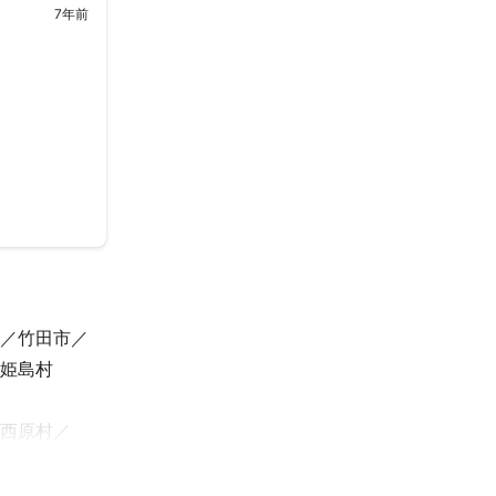
7年前
竹田市
姫島村
西原村
町
嘉島町
町
五木村