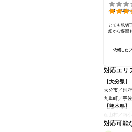
◾️撮影に関しては

- - - - - - - - - -

店舗・施設の
基本的に

フォトグラファー
アシスタント：3
とても親切
で撮影致します
細かな要望
※他案件との兼
必ずではありま
依頼した
些細なことでも
事前のヒアリン
構図など、こち
対応エリ
させて頂きます
リラックスし、
【
大分県
】
楽しんで頂ける
撮った写真は都
大分市
別府
もっとこうして
九重町
宇佐
リクエストは、
【
熊本県
】
お客様が納得の
ご提供していき
産山村
南小
思っております
対応可能
山都町
山鹿
- - - - - - - - - -

和水町
玉東