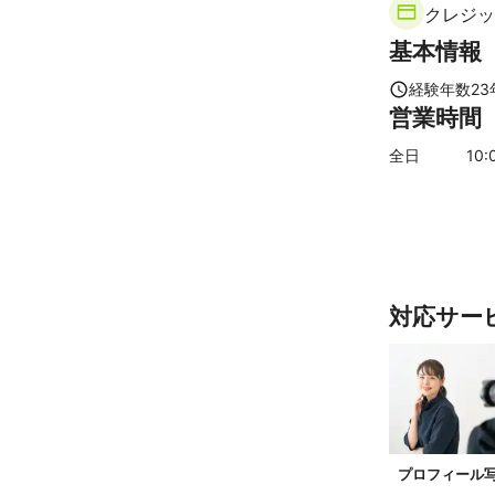
クレジッ
◾️撮影場所

宇城市
八代
- - - - - - - - - -

基本情報
人吉市
上天
許可を取らない
御座います。許
【
福岡県
】
経験年数
23
行いますが、料
営業時間
行橋市
太宰
恐れ入りますが
粕屋町
福岡
全日
10
:
- - - - - - - - - -

うきは市
東
◾️その他

苅田町
香春
- - - - - - - - - -

・営業時間外・
筑前町
久留
　ご予約もご相
筑紫野市
宮
・撮影のリクエ
　柔軟に対応致
遠賀町
久山
対応サー
・PayPay支
【
長崎県
】
・撮影したお写
島原市
雲仙
　印刷媒体等で
　ポートフォリ
時津町
松浦
　イメージLOO
小値賀町
対
　頂く場合が御
【
佐賀県
】
　お気が進まな
プロフィール
基山町
鳥栖