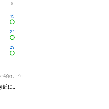
8
15
22
29
の場合は、プロ
身近に。