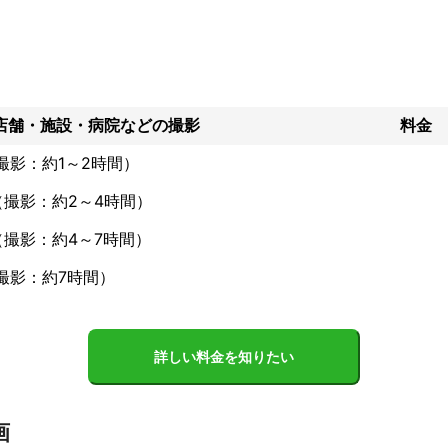
ここに頼みたいと

必要になり

の良さ

るにはプロの手による

だと考えています。

なく

店舗・施設・病院などの撮影
料金
し、その特性を

た写真表現を追求し

撮影：約1～2時間）
事業の魅力が

影・ブランディングに

（撮影：約2～4時間）
行いビジネスが更に

（撮影：約4～7時間）
写真を提供且つ丁寧な

最善を尽くします。

撮影：約7時間）
ト、新たなビジョンの

層引き立てるための

ルのご相談など

TIVE HOUSE を

詳しい料金を知りたい
と存じます。

ております。

画
 -
