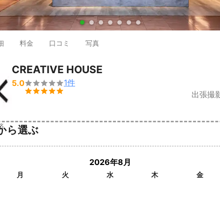
●
●
●
●
●
●
●
細
料金
口コミ
写真
CREATIVE HOUSE
1
件
5.0


出張撮
済
から選ぶ
2026年8月
月
火
水
木
金