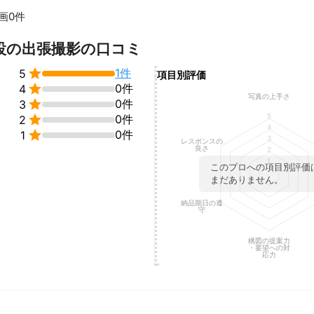
画0件
 -

影し

すべて見る
設の出張撮影の口コミ
集・修正後

削除など )も行って納品。


1件
5
項目別評価
のミスショットを除き


0件
4
品させて頂きます。

写真の上手さ

0件
3
証。

5

0件
2
よりますが

4

0件
0枚程度の納品。

1
3
レスポンスの
ファイル便でご納品。

良さ
2
2週間程度

1
このプロへの項目別評価
の納品は行っておりません。

まだありません。
送可能。

 追加(送料込)

納品期日の遵
守




構図の提案力
度：4,980円 ) から

・要望への対
応力
間程度

 - - - - - -
