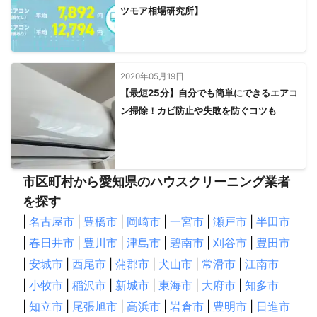
ツモア相場研究所】
2020年05月19日
【最短25分】自分でも簡単にできるエアコ
ン掃除！カビ防止や失敗を防ぐコツも
市区町村から愛知県のハウスクリーニング業者
を探す
|
名古屋市
|
豊橋市
|
岡崎市
|
一宮市
|
瀬戸市
|
半田市
|
春日井市
|
豊川市
|
津島市
|
碧南市
|
刈谷市
|
豊田市
|
安城市
|
西尾市
|
蒲郡市
|
犬山市
|
常滑市
|
江南市
|
小牧市
|
稲沢市
|
新城市
|
東海市
|
大府市
|
知多市
|
知立市
|
尾張旭市
|
高浜市
|
岩倉市
|
豊明市
|
日進市