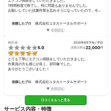
エアコン掃除をしていただきました。

1時間程度で終了し、特に問題もありませんでした。

お願いしていた抗菌作業を忘れそうになっていたので、今後
は無いようにお願いしたいです。
株式会社ユタカトータルサポート
依頼したプロ
桝田
様
2020年8月下旬 / 平日

5.0
22,000
実際の料金
円

エアコンクリーニング
とても丁寧にエアコン掃除をしていただきました。

作業員の方も感じが良く、好印象でした。

ありがとうございました！
株式会社ユタカトータルサポート
依頼したプロ
口コミをもっと見る
サービス内容・特徴