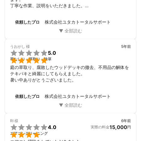
とても参考になりました

丁寧な作業、説明をいただきました。

こちらの近くでたまたま仕事していたらしく

また、仕事内容はもちろんお人柄も素敵な方々で、子どもが
ついでに寄れるとのことで早く応対していただけたのが決め
騒いでしまったにもかかわらず笑顔で接してくれていまし
手でした

株式会社ユタカトータルサポート
依頼したプロ
た。

選んだ決め手は、幅広い仕事内容と経験値

エアコンは買った当時からの汚れがかなり溜まっていたらし
とにかく対応が早くて応対が良かった

く、クリーニングしていただいてからはクリーンで爽やかな
こちらの要望にも応えて頂けたので

空気になりました！

今回は木の伐採依頼でしたが

うおがし
様
5年前
今年の夏は気持ちよく越せますね。

その他にも多様な仕事幅広くしているようなので


5.0
本当にありがとうございました。

またほかにも何か困ったことがあれば


草むしり・草取り・除草
またの機会もどうぞよろしくお願い致します。
依頼すると思うので決めました
庭の草取り、腐敗したウッドデッキの撤去、不用品の解体を
テキパキと綺麗にしてもらえました。

暑い中ありがとうございました。
株式会社ユタカトータルサポート
依頼したプロ
RI
様
6年前

4.0
15,000
実際の料金
円

エアコンクリーニング