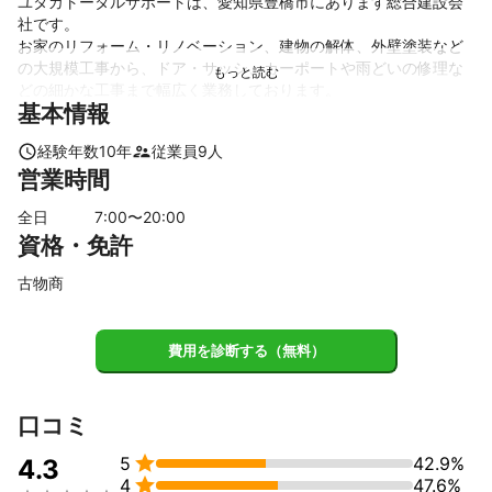
ユタカトータルサポートは、愛知県豊橋市にあります総合建設会
社です。 

お家のリフォーム・リノベーション、建物の解体、外壁塗装など
の大規模工事から、ドア・サッシ、カーポートや雨どいの修理な
どの細かな工事まで幅広く業務しております。 

基本情報
弊社は、「暮らしを豊かにトータルサポートします」をコンセプ
トに、皆様の生活をサポートします。

経験年数
10
年
従業員
9
人
営業時間
これとは別で、弊社は便利屋業務も行っております。

建設から学んだ知識を元にお客様に細やかなサービスも提供して
全日
7
:00〜
20
:00
おります。

資格・免許
また弊社では、オリジナルのチケットを🎟提供しておりご好評を
頂いております。

古物商
珍しいのは弊社のチケットは有料になっているところで、チケッ
トの売上の一部を復興支援活動や寄付しております。

費用を診断する（無料）
よろしかったら弊社の活動にご理解頂き、支援して頂けたら嬉し
これまでの実績
口コミ
弊社は10年前に個人事業主からはじめ、法人化して３年目になり
ました。


5
42.9%
4.3
マンションの高圧洗浄工事からスタートし、色々な方々との出会

4
47.6%
いを経て、昨年度よりリフォームや解体業・便利屋業と幅を広げ