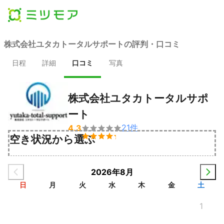
株式会社ユタカトータルサポートの評判・口コミ
日程
詳細
口コミ
写真
株式会社ユタカトータルサポ
ート
21
件
4.3


空き状況から選ぶ
2026年8月
日
月
火
水
木
金
土
1