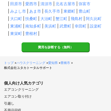
|
田原市
|
愛西市
|
清須市
|
北名古屋市
|
弥富市
|
みよし市
|
あま市
|
長久手市
|
東郷町
|
豊山町
|
大口町
|
扶桑町
|
大治町
|
蟹江町
|
飛島村
|
阿久比町
|
東浦町
|
南知多町
|
美浜町
|
武豊町
|
幸田町
|
設楽町
|
東栄町
|
豊根村
|
費用を診断する（無料）
トップ
»
ハウスクリーニング
»
愛知県
»
豊橋市
»
株式会社ユタカトータルサポート
個人向け
人気カテゴリ
エアコンクリーニング
エアコン取り付け
引越し
不用品回収