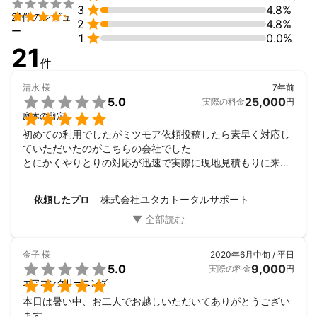


3
4.8%

21件のレビュ

2
4.8%
アピールポイント
ー

1
0.0%
建設業、解体業、便利屋と積み上げてきた経験を活かして、お客
21
様のお困り事を解決する為に最善を尽くします！
件
清水
様
7年前

5.0
25,000
実際の料金
円

庭木の剪定
初めての利用でしたがミツモア依頼投稿したら素早く対応し
ていただいたのがこちらの会社でした

とにかくやりとりの対応が迅速で実際に現地見積もりに来て
いただいた時も

感じがとても良かったので素早く決めました

株式会社ユタカトータルサポート
依頼したプロ
施工当日も詳細な時間教えてくださりこちらも助かりました

とにかく対応が早く仕事も丁寧でパーフェクトで

とても好感が持てました

依頼した背景は、自分で施工するには莫大な時間と労力がか
金子
様
2020年6月中旬 / 平日
かり


5.0
9,000
実際の料金
円
機械なども持っていないため


エアコンクリーニング
今迄にも多数同じ仕事されてるとのことで

本日は暑い中、お二人でお越しいただいてありがとうござい
その時の施工写真も添付してくださったので

ます。
