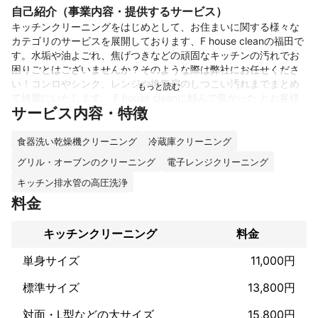
自己紹介（事業内容・提供するサービス）
キッチンクリーニングをはじめとして、お住まいに関する様々な
カテゴリのサービスを展開しております、F house cleanの福田で
す。水垢や油よごれ、焦げつきなどの頑固なキッチンの汚れでお
困りごとはございませんか？そのような際は弊社にお任せくださ
い！コンロやシンク、レンジや換気扇のしつこい汚れまでまとめ
て綺麗にいたします。 F house cleanに頼んで良かった とお客様
サービス内容・特徴
に満足して頂けるように、誠心誠意対応させていただきます。ま
これまでの実績
食器洗い乾燥機クリーニング
冷蔵庫クリーニング
大手不動産会社さん、工務店さんより入退居クリーニングの依頼
グリル・オーブンのクリーニング
電子レンジクリーニング
を多くいただいております。

キッチン排水管の高圧洗浄
年間100件以上の実績です。

料金
個人宅のご家庭では、お年寄りの方や、小さなお子様のいらっし
ゃるお客様からエアコンクリーニングやお風呂デビュー前の浴室
キッチンクリーニング
料金
クリーニングのご依頼を多くいただいております。

単身サイズ
11,000円
エアコンも年間150台以上の実績です。

お掃除機能付きや天井埋込タイプも対応致します。
標準サイズ
13,800円
アピールポイント
対面・L型などの大サイズ
15,800円
お客様の立場、目線で丁寧に精一杯やらせていただきます。
