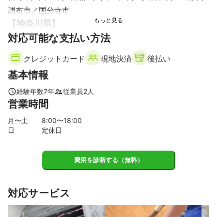
調布市
国分寺市
【
神奈川県
】
対応可能な支払い方法
大和市
座間市
綾瀬市
横浜市
川崎市
海老名市
藤沢市
厚木市
鎌倉市
茅ヶ崎市
平塚市
伊勢原市
クレジットカード
現地決済
後払い
愛川町
寒川町
相模原市
清川村
基本情報
経験年数
7
年
従業員
2
人
営業時間
月〜土
8
:00〜
18
:00
日
定休日
費用を診断する（無料）
対応サービス