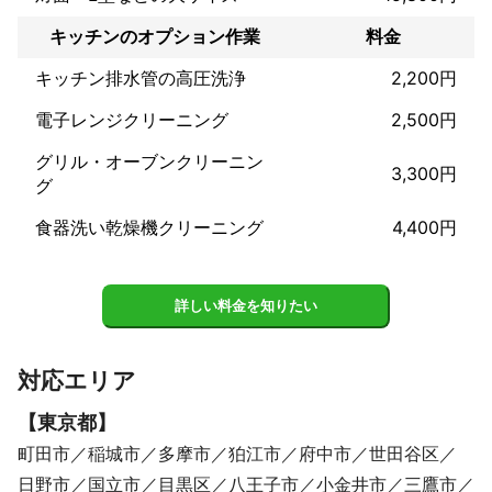
些細な事でもご相談ください。出来る限りお応え致します。
キッチンのオプション作業
料金
キッチン排水管の高圧洗浄
2,200円
電子レンジクリーニング
2,500円
グリル・オーブンクリーニン
3,300円
グ
食器洗い乾燥機クリーニング
4,400円
詳しい料金を知りたい
対応エリア
【
東京都
】
町田市
稲城市
多摩市
狛江市
府中市
世田谷区
日野市
国立市
目黒区
八王子市
小金井市
三鷹市