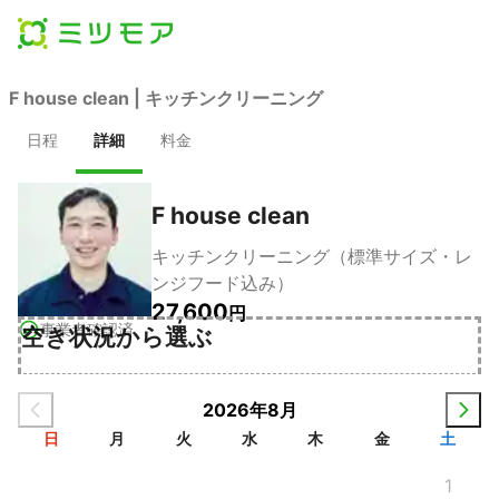
F house clean | キッチンクリーニング
日程
詳細
料金
F house clean
キッチンクリーニング（標準サイズ・レ
ンジフード込み）
27,600
円
事業者確認済
空き状況から選ぶ
2026年8月
日
月
火
水
木
金
土
1