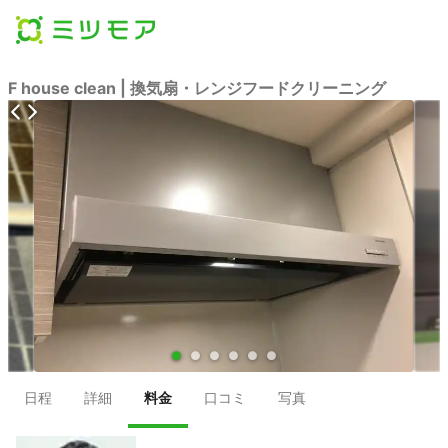
F house clean | 換気扇・レンジフードクリーニング
●
●
●
●
●
●
日程
詳細
料金
口コミ
写真