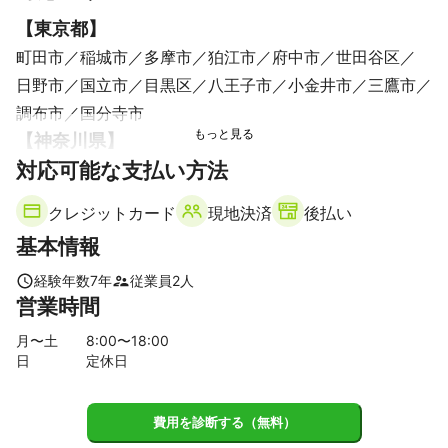
【
東京都
】
町田市
稲城市
多摩市
狛江市
府中市
世田谷区
日野市
国立市
目黒区
八王子市
小金井市
三鷹市
調布市
国分寺市
【
神奈川県
】
対応可能な支払い方法
大和市
座間市
綾瀬市
横浜市
川崎市
海老名市
藤沢市
厚木市
鎌倉市
茅ヶ崎市
平塚市
伊勢原市
クレジットカード
現地決済
後払い
愛川町
寒川町
相模原市
清川村
基本情報
経験年数
7
年
従業員
2
人
営業時間
月〜土
8
:00〜
18
:00
日
定休日
費用を診断する（無料）