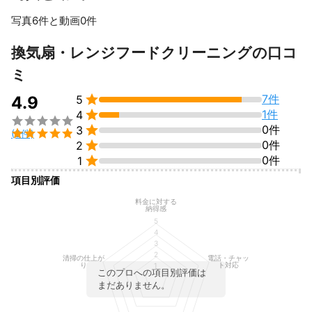
写真6件と動画0件
すべて見る
換気扇・レンジフードクリーニングの口コ
ミ

7件
4.9
5

1件
4


0件
3

(8件)

0件
2

0件
1
項目別評価
料金に対する
納得感
5
4
3
2
清掃の仕上が
電話・チャッ
り
ト対応
1
このプロへの項目別評価は
まだありません。