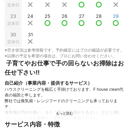
定休日
23
24
25
26
27
28
29
定休日
30
31
定休日
※空き状況は参考情報です。予約確定にはプロの確認が必要です。
※以降の予定を希望の場合は、プロにお問い合わせください。
 子育てやお仕事で手の回らないお掃除はお
任せ下さい‼︎
自己紹介（事業内容・提供するサービス）
ハウスクリーニングを幅広く手掛けております、F house clean代
表の福田と申します。

弊社では換気扇・レンジフードのクリーニングも承っておりま
す。

換気扇の汚れや臭い、また「最近換気扇がうるさい」などと感じ
ていらっしゃるお客様は一度弊社にご相談ください。

サービス内容・特徴
プロの手による徹底的なクリーニングで暮らしを快適に改善させ