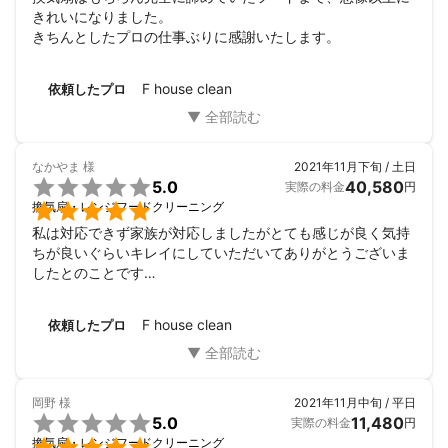
きれいになりました。

きちんとしたプロの仕事ぶりに感謝いたします。
F house clean
依頼したプロ
なかやま
様
2021年11月下旬 / 土日

5.0
40,580
実際の料金
円

換気扇・レンジフードクリーニング
私は対応できず家族が対応しましたがとても感じが良く気持
ちが良いぐらいキレイにしていただいてありがとうございま
したとのことです

是非またお願いしたいです
F house clean
依頼したプロ
岡野
様
2021年11月中旬 / 平日

5.0
11,480
実際の料金
円

換気扇・レンジフードクリーニング