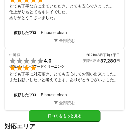
とても丁寧な方に来ていただき、とても安心できました。

仕上がりもとてもキレイでした。

ありがとうございました。
F house clean
依頼したプロ
中川
様
2021年8月下旬 / 平日

4.0
37,280
実際の料金
円

換気扇・レンジフードクリーニング
とても丁寧に対応頂き、とても安心してお願い出来ました。
またお願いしたいと考えてます。ありがとうございました。
F house clean
依頼したプロ
口コミをもっと見る
対応エリア