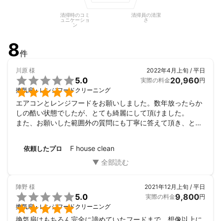
清掃時のコミ
清掃員の清潔
ュニケーショ
さ
ン
8
件
川原
様
2022年4月上旬 / 平日

5.0
20,960
実際の料金
円

換気扇・レンジフードクリーニング
エアコンとレンジフードをお願いしました。数年放ったらか
しの酷い状態でしたが、とても綺麗にして頂けました。

また、お願いした範囲外の質問にも丁寧に答えて頂き、とて
も好感が持てました。

機会がありましたら、また是非お願いしたいです。
F house clean
依頼したプロ
陣野
様
2021年12月上旬 / 平日

5.0
9,800
実際の料金
円

換気扇・レンジフードクリーニング
換気扇はもちろん完全に諦めていたフードまで、想像以上に