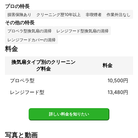
ましょう！

プロの特長
弊社のスタッフは、大手清掃会社で経験を積んだ後、独立いたし
ました。豊富なノウハウを活かして、換気扇・レンジフードをピ
損害保険あり
クリーニング歴10年以上
非喫煙者
作業外注なし
カピカにいたします。

その他の特長
心をこめて作業いたしますので、ぜひ弊社のサービスをご利用く
プロペラ型換気扇の清掃
レンジフード型換気扇の清掃
ださい。

レンジフードカバーの清掃
これまでの実績
料金
大手不動産会社さん、工務店さんより入退居クリーニングの依頼
を多くいただいております。

換気扇タイプ別のクリーニン
年間100件以上の実績です。

料金
グ料金
個人宅のご家庭では、お年寄りの方や、小さなお子様のいらっし
プロペラ型
10,500円
ゃるお客様からエアコンクリーニングやお風呂デビュー前の浴室
クリーニングのご依頼を多くいただいております。

レンジフード型
13,480円
エアコンも年間150台以上の実績です。

お掃除機能付きや天井埋込タイプも対応致します。
アピールポイント
詳しい料金を知りたい
お客様の立場、目線で丁寧に精一杯やらせていただきます。

些細な事でもご相談ください。出来る限りお応え致します。
写真と動画