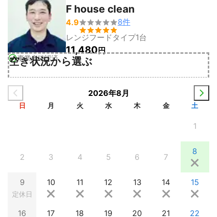
F house clean
8
件
4.9


レンジフードタイプ1台
11,480
円
事業者確認済
空き状況から選ぶ
2026年8月
日
月
火
水
木
金
土
1
8
2
3
4
5
6
7
9
10
11
12
13
14
15
定休日
16
17
18
19
20
21
22