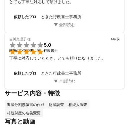
とても丁寧な対応して頂けました。
ときた行政書士事務所
依頼したプロ
吉川恵理子
様
4年前

5.0

離婚の公正証書に強い行政書士
丁寧に対応していただき、とても頼りになりました。
ときた行政書士事務所
依頼したプロ
サービス内容・特徴
遺産分割協議書の作成
財産調査
相続人調査
相続財産の名義変更
写真と動画