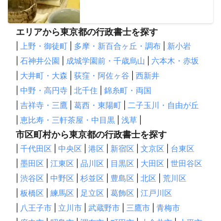
エリアから東京都の行政書士を探す
|
上野・御徒町
|
多摩・新百合ヶ丘・調布
|
新小岩
|
石神井公園
|
成城学園前・千歳烏山
|
六本木・赤坂
|
大井町・大森
|
荻窪・阿佐ヶ谷
|
西新井
|
中野・高円寺
|
北千住
|
錦糸町・両国
|
吉祥寺・三鷹
|
葛西・東陽町
|
二子玉川・自由が丘
|
恵比寿・三軒茶屋・中目黒
|
浅草
|
市区町村から東京都の行政書士を探す
|
千代田区
|
中央区
|
港区
|
新宿区
|
文京区
|
台東区
|
墨田区
|
江東区
|
品川区
|
目黒区
|
大田区
|
世田谷区
|
渋谷区
|
中野区
|
杉並区
|
豊島区
|
北区
|
荒川区
|
板橋区
|
練馬区
|
足立区
|
葛飾区
|
江戸川区
|
八王子市
|
立川市
|
武蔵野市
|
三鷹市
|
青梅市