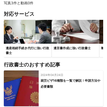
写真3件と動画0件
対応サービス
遺産相続手続き代行に強い行政
遺言書作成に強い行政書士
離
書士
行政書士のおすすめ記事
2024年04月24日
就労ビザ16種類を一覧で解説！申請方法や
必要書類