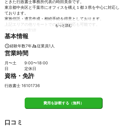
ときた行政書士事務所代表の時田美奈です。

東京都中央区と千葉市にオフィスを構え１都３県を中心に対応し
ております。

家族信託・遺言作成・相続手続を得意としております。

これまでの実績
基本情報
認知症対策としての家族信託契約組成

遺言書作成支援

経験年数
7
年
従業員
1
人
生前贈与契約書作成

営業時間
相続対策全般コンサルティング

建設業許可申請

月〜土
9
:00〜
18
:00
宅建業許可申請

日
定休日
医療法人役員変更

資格・免許
その他
アピールポイント
行政書士 16101736
女性ならではの細やかな視点でご依頼者様に寄り添いながら、フ
ットワーク軽くご対応いたします。
費用を診断する（無料）
口コミ