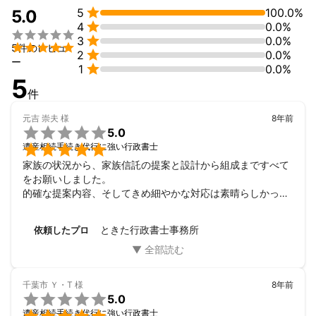

5
100.0%
5.0

4
0.0%


3
0.0%

5件のレビュ

2
0.0%
ー

1
0.0%
5
件
元吉 崇夫
様
8年前

5.0

遺産相続手続き代行に強い行政書士
家族の状況から、家族信託の提案と設計から組成まですべて
をお願いしました。

的確な提案内容、そしてきめ細やかな対応は素晴らしかった
です。また、ここぞ、という状況での決断を迫る真剣さには
男気を感じました（失礼）頼もしく、心強い行政書士です。
ときた行政書士事務所
依頼したプロ
千葉市 Ｙ・T
様
8年前

5.0
遺産相続手続き代行に強い行政書士