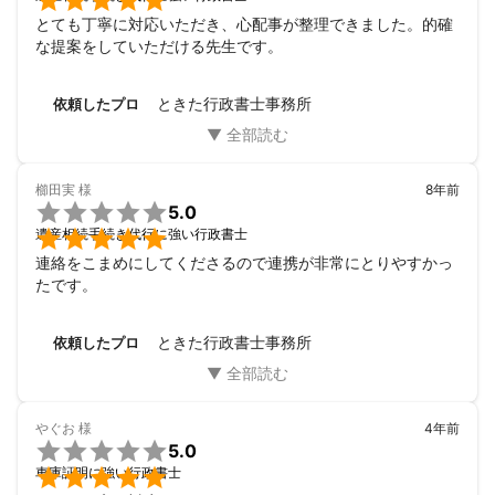

とても丁寧に対応いただき、心配事が整理できました。的確
な提案をしていただける先生です。
ときた行政書士事務所
依頼したプロ
櫛田実
様
8年前

5.0

遺産相続手続き代行に強い行政書士
連絡をこまめにしてくださるので連携が非常にとりやすかっ
たです。
ときた行政書士事務所
依頼したプロ
やぐお
様
4年前

5.0

車庫証明に強い行政書士