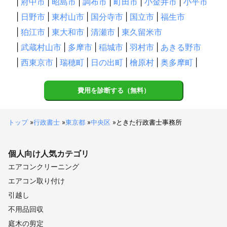
|
府中市
|
昭島市
|
調布市
|
町田市
|
小金井市
|
小平市
|
日野市
|
東村山市
|
国分寺市
|
国立市
|
福生市
|
狛江市
|
東大和市
|
清瀬市
|
東久留米市
|
武蔵村山市
|
多摩市
|
稲城市
|
羽村市
|
あきる野市
|
西東京市
|
瑞穂町
|
日の出町
|
檜原村
|
奥多摩町
|
費用を診断する（無料）
トップ
»
行政書士
»
東京都
»
中央区
»
ときた行政書士事務所
個人向け
人気カテゴリ
エアコンクリーニング
エアコン取り付け
引越し
不用品回収
庭木の剪定