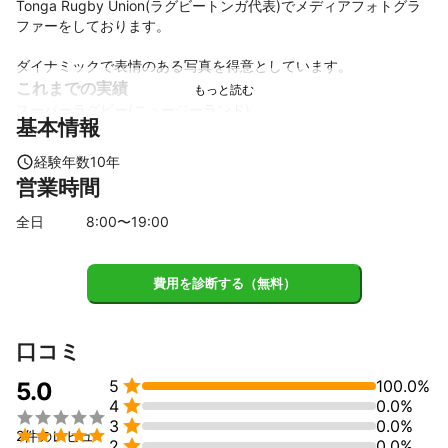
Tonga Rugby Union(ラグビートンガ代表)でメディアフォトグラ
ファーをしております。

ダイナミックで表情のある写真を得意としています。
これまでの実績
スーパーラグビー(ニュージーランド)

基本情報
RWCトンガ代表チーム帯同

PNCトンガ代表チーム帯同

経験年数
10
年
ジャパンラグビーリーグワン

営業時間
ジャパンラグビートップリーグ
全日
8
:00〜
19
:00
費用を診断する（無料）
口コミ

5
100.0%
5.0

4
0.0%


3
0.0%

2件のレビュ

2
0.0%