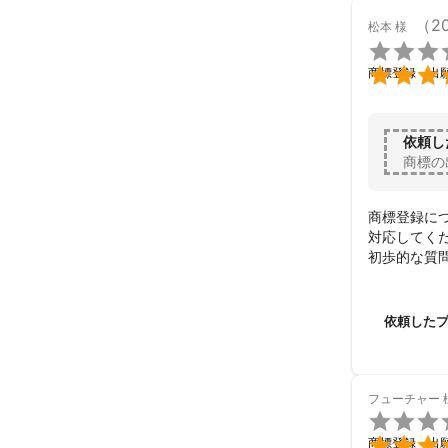
（2
松本
様


商標登録・出
依頼し
商標の
商標登録に
対応してくだ
初歩的な質
くお願いい
依頼した
フューチャー


商標登録・出