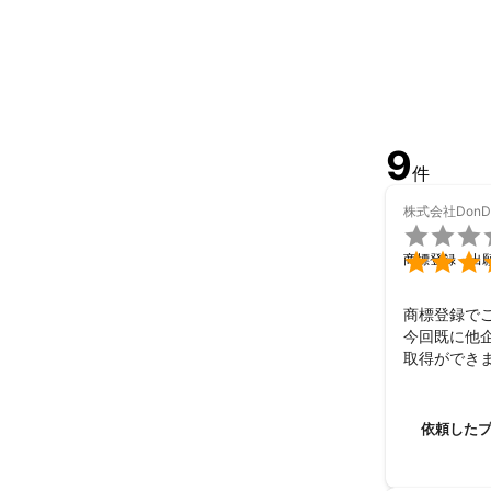
9
件
株式会社DonD


商標登録・出
商標登録でご
今回既に他
取得ができ
させて頂きま
今回はあり
依頼した