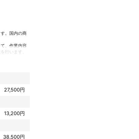
ます。国内の商
して、作業内容
を行います。

て、外国での特
作成等、特許取
27,500円
数多く取り扱っ
13,200円
。

ます。

広いニーズに対
38,500円