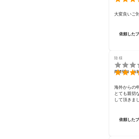
大変良いご
依頼した
陸
様


商標登録・出
海外からの
とても親切
して頂きま
際特許事務
依頼した