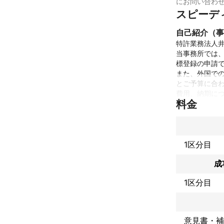
にお問い合わ
スピーデ
自己紹介（事
特許業務法人井
当事務所では
標登録の申請で
また、外国で
とご予算に合わ
費用、納期に
料金
これまでの実
1996年の設
許出願の支援も
特許出願だけ
1区分目
得に必要な全て
また、実用新
成
ております。
アピールポイ
1区分目
当事務所はスピ
当事務所は９名
これにより、弁
また、複数の
意見書・補