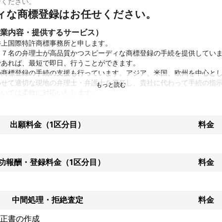
せください。
ィな商標登録はお任せください。
業内容・提供するサービス）
上国際特許商標事務所と申します。

、７名の弁理士が高品質かつスピーディな商標登録の手続を提供してい
あれば、最短で即日、行うことができます。

の商標登録の手続の支援も行っています。アジア、米国、欧州を中心と
せて適切な現地の弁理士・弁護士を選任し、貴社に代わって手続の指示
ついては柔軟に対応いたします。
績
立から今までに国内の特許等の申請を3,000件以上行い、その多くについ
出願料金（1区分目）
料金
行ってきました。

でなく、審査結果の翻訳、審査結果の説明、審査結果に対する応答案の
のサービスを提供します。

案登録、意匠登録、商標登録にも力を入れており、国内での登録手続を
功報酬・登録料金（1区分目）
料金
ント
ーディなサービスを提供しております。

のスタッフの中７名が弁理士資格を有し、資格保有率が高い事務所です
中間処理・拒絶査定
料金
理士資格を要する業務が弁理士に集中して手続が遅延するのを防いでい
弁理士がそれぞれの得意分野を活かし、互いに切磋琢磨することで、幅
正書の作成