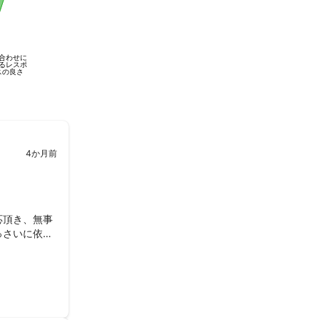
合わせに
るレスポ
スの良さ
4か月前
応頂き、無事
っさいに依頼