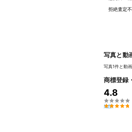
し、高品質な
拒絶査定不
写真と動
写真1件と動画
商標登録
4.8


(9件)