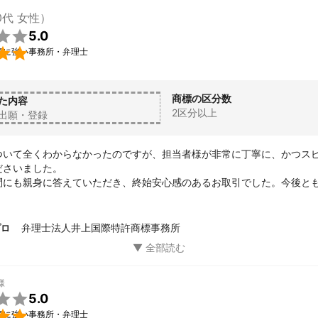
0代 女性）

5.0

願に強い事務所・弁理士
商標の区分数
た内容
2区分以上
出願・登録
ついて全くわからなかったのですが、担当者様が非常に丁寧に、かつス
さいました。

問にも親身に答えていただき、終始安心感のあるお取引でした。今後と
たします。
弁理士法人井上国際特許商標事務所
プロ
様

5.0

願に強い事務所・弁理士