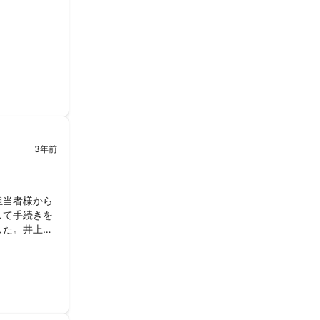
3年前
担当者様から
して手続きを
した。井上国