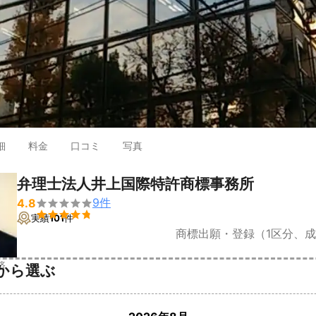
細
料金
口コミ
写真
弁理士法人井上国際特許商標事務所
9
件
4.8


実績
101
件
商標出願・登録（1区分、
済
から選ぶ