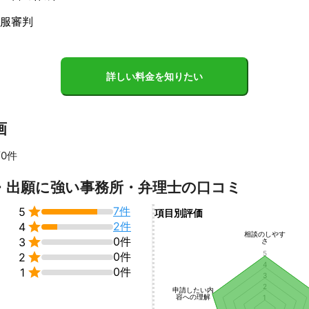
サービスで応えています。
服審判
詳しい料金を知りたい
画
0件
・出願に強い事務所・弁理士の口コミ

7件
5
項目別評価

2件
4
相談のしやす

0件
3
さ
5

0件
2
4

0件
1
3
2
申請したい内
容への理解
1