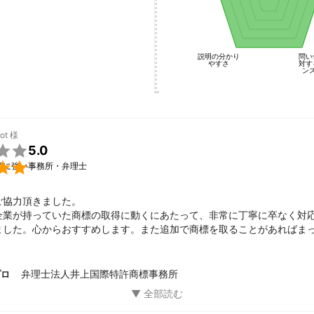
説明の分かり
問い
やすさ
対す
ン
ot
様

5.0

願に強い事務所・弁理士
協力頂きました。

企業が持っていた商標の取得に動くにあたって、非常に丁寧に卒なく対
ました。心からおすすめします。また追加で商標を取ることがあればま
す。

がとうございました。
弁理士法人井上国際特許商標事務所
プロ