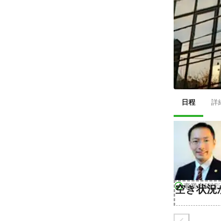
日程
詳
事業者確認
空き状況