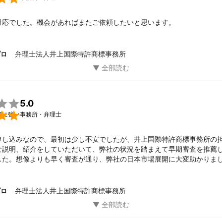
対応でした。機会があればまたご依頼したいと思います。
弁理士法人井上国際特許商標事務所
プロ

5.0

願に強い事務所・弁理士
申し込みなので、最初は少し不安でしたが、井上国際特許商標事務所の
な説明、紹介をしていただいて、弊社の状況を踏まえて早期審査を推薦
した。想像よりも早く審査が通り、弊社の日本市場展開に大変助かりま
所に依頼して本当に良かった、ありがとうございました。
弁理士法人井上国際特許商標事務所
プロ