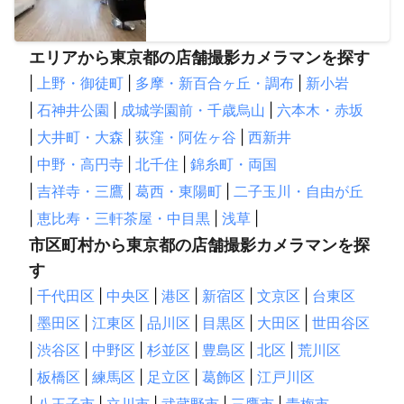
エリアから東京都の店舗撮影カメラマンを探す
|
上野・御徒町
|
多摩・新百合ヶ丘・調布
|
新小岩
|
石神井公園
|
成城学園前・千歳烏山
|
六本木・赤坂
|
大井町・大森
|
荻窪・阿佐ヶ谷
|
西新井
|
中野・高円寺
|
北千住
|
錦糸町・両国
|
吉祥寺・三鷹
|
葛西・東陽町
|
二子玉川・自由が丘
|
恵比寿・三軒茶屋・中目黒
|
浅草
|
市区町村から東京都の店舗撮影カメラマンを探
す
|
千代田区
|
中央区
|
港区
|
新宿区
|
文京区
|
台東区
|
墨田区
|
江東区
|
品川区
|
目黒区
|
大田区
|
世田谷区
|
渋谷区
|
中野区
|
杉並区
|
豊島区
|
北区
|
荒川区
|
板橋区
|
練馬区
|
足立区
|
葛飾区
|
江戸川区
|
八王子市
|
立川市
|
武蔵野市
|
三鷹市
|
青梅市