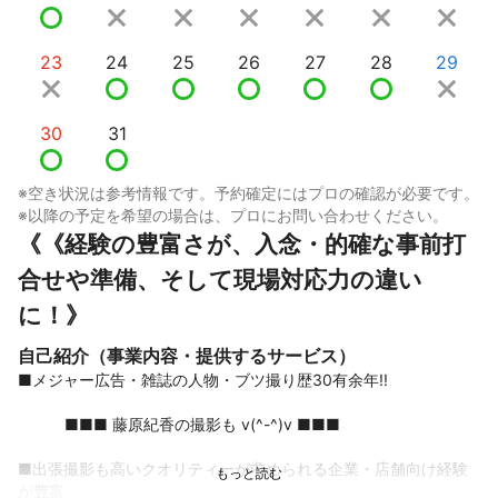
23
24
25
26
27
28
29
30
31
※空き状況は参考情報です。予約確定にはプロの確認が必要です。
※以降の予定を希望の場合は、プロにお問い合わせください。
《《経験の豊富さが、入念・的確な事前打
合せや準備、そして現場対応力の違い
に！》
自己紹介（事業内容・提供するサービス）
■メジャー広告・雑誌の人物・ブツ撮り歴30有余年!!

　　　■■■ 藤原紀香の撮影も v(^-^)v ■■■

■出張撮影も高いクオリティーが求められる企業・店舗向け経験
が豊富 ︎
