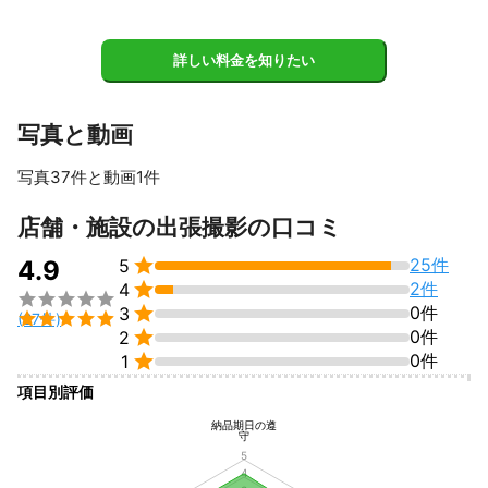
詳しい料金を知りたい
写真と動画
写真37件と動画1件
すべて見る
店舗・施設の出張撮影の口コミ

25件
4.9
5

2件
4


0件
3

(27件)

0件
2

0件
1
項目別評価
納品期日の遵
守
5
4