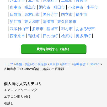
|
府中市
|
昭島市
|
調布市
|
町田市
|
小金井市
|
小平市
|
日野市
|
東村山市
|
国分寺市
|
国立市
|
福生市
|
狛江市
|
東大和市
|
清瀬市
|
東久留米市
|
武蔵村山市
|
多摩市
|
稲城市
|
羽村市
|
あきる野市
|
西東京市
|
瑞穂町
|
日の出町
|
檜原村
|
奥多摩町
|
費用を診断する（無料）
トップ
»
店舗・施設の出張撮影
»
東京都
»
調布市
»
谷崎春彦 T-Studio
»
谷崎春彦 T-Studioの店舗・施設の出張撮影
個人向け
人気カテゴリ
エアコンクリーニング
エアコン取り付け
引越し