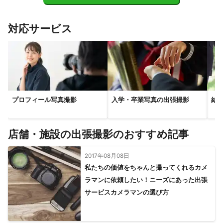
浦安市
市川市
松戸市
流山市
鎌ケ谷市
船橋市
習志野市
柏市
白井市
野田市
袖ケ浦市
木更津市
対応サービス
八千代市
我孫子市
富津市
千葉市
四街道市
印西市
佐倉市
君津市
市原市
栄町
長柄町
酒々井町
鋸南町
八街市
長南町
【
山梨県
】
上野原市
道志村
小菅村
大月市
都留市
丹波山村
プロフィール写真撮影
入学・卒業写真の出張撮影
結
西桂町
忍野村
山中湖村
【
埼玉県
】
新座市
和光市
朝霞市
所沢市
戸田市
三芳町
店舗・施設の出張撮影のおすすめ記事
志木市
蕨市
富士見市
ふじみ野市
川口市
入間市
狭山市
川越市
草加市
2017年08月08日
さいたま市
八潮市
三郷市
私たちの価値をちゃんと撮ってくれるカメ
越谷市
日高市
上尾市
鶴ヶ島市
坂戸市
川島町
ラマンに依頼したい！ニーズにあった出張
吉川市
伊奈町
桶川市
蓮田市
松伏町
毛呂山町
サービスカメラマンの選び方
飯能市
春日部市
北本市
白岡市
鳩山町
宮代町
越生町
杉戸町
吉見町
東松山市
鴻巣市