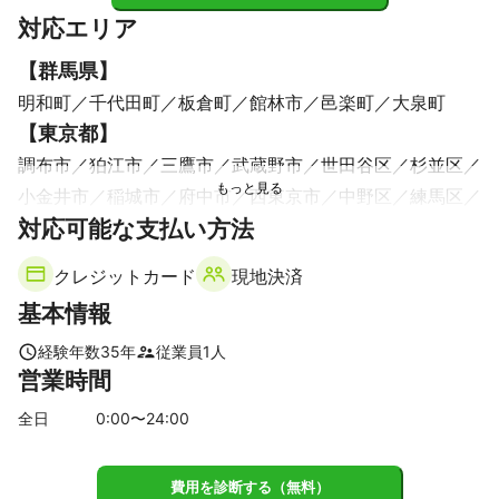
対応エリア
【
群馬県
】
明和町
千代田町
板倉町
館林市
邑楽町
大泉町
【
東京都
】
調布市
狛江市
三鷹市
武蔵野市
世田谷区
杉並区
小金井市
稲城市
府中市
西東京市
中野区
練馬区
対応可能な支払い方法
渋谷区
目黒区
国分寺市
東久留米市
小平市
国立市
多摩市
新宿区
東村山市
清瀬市
豊島区
クレジットカード
現地決済
板橋区
品川区
港区
日野市
千代田区
文京区
基本情報
立川市
東大和市
大田区
中央区
北区
昭島市
町田市
武蔵村山市
台東区
荒川区
江東区
墨田区
経験年数
35
年
従業員
1
人
営業時間
福生市
瑞穂町
足立区
八王子市
羽村市
葛飾区
江戸川区
あきる野市
日の出町
青梅市
檜原村
全日
0
:00〜
24
:00
奥多摩町
【
千葉県
】
費用を診断する（無料）