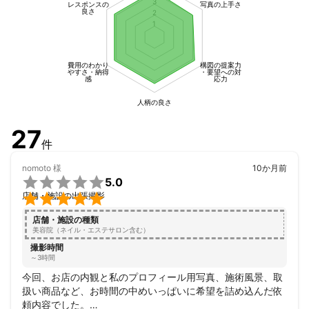
3
レスポンスの
写真の上手さ
良さ
2
1
費用のわかり
構図の提案力
やすさ・納得
・要望への対
感
応力
人柄の良さ
27
件
nomoto
様
10か月前

5.0

店舗・施設の出張撮影
店舗・施設の種類
美容院（ネイル・エステサロン含む）
撮影時間
～3時間
今回、お店の内観と私のプロフィール用写真、施術風景、取
扱い商品など、お時間の中めいっぱいに希望を詰め込んだ依
頼内容でした。
