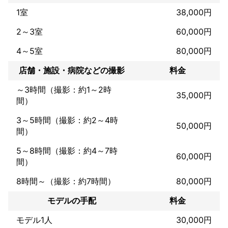
一般の方からの撮影依頼も積極的に受けるようになってからも既
1室
38,000円
に１０年近く

最初のころはまだその分野ではプロとは言えないなぁ…と思って
2～3室
60,000円
ましたが、機材やアプリがどんどん進化してる昨今はかなり簡単
に｢プロカメラマン｣になれる時代！

4～5室
80,000円
フリーカメラマンデビューする人がどんどん増えてきて、いつの
間にか大ベテランプロの部類に入るようになっちゃいました

店舗・施設・病院などの撮影
料金
密な事前連絡と丁寧な仕事とアフターフォローで高い顧客満足度
～3時間（撮影：約1～2時
35,000円
をいただいています
間）
3～5時間（撮影：約2～4時
50,000円
間）
5～8時間（撮影：約4～7時
60,000円
間）
8時間～（撮影：約7時間）
80,000円
モデルの手配
料金
モデル1人
30,000円