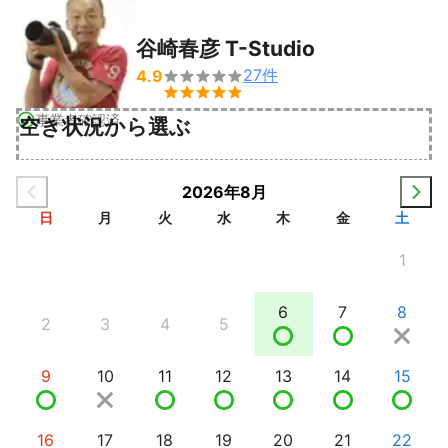
谷崎春彦 T-Studio
27
件
4.9


事業者確認済
空き状況から選ぶ
2026年8月
日
月
火
水
木
金
土
1
6
7
8
2
3
4
5
9
10
11
12
13
14
15
16
17
18
19
20
21
22