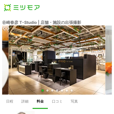
谷崎春彦 T-Studio | 店舗・施設の出張撮影
●
●
●
●
●
●
●
日程
詳細
料金
口コミ
写真