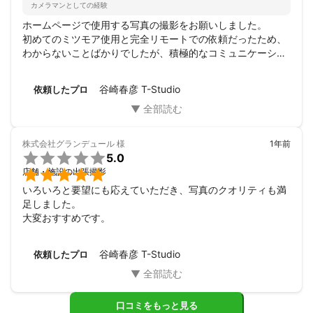
カメラマンとしての経験
ホームページで使用する写真の撮影をお願いしました。

初めてのミツモア使用と完全リモートでの依頼だったため、
わからないことばかりでしたが、積極的なコミュニケーショ
ンをしていただき安心して撮影を依頼できました。

また機会がありましたらよろしくお願いします。
谷崎春彦 T-Studio
依頼したプロ
株式会社グランデュール
様
1年前

5.0

店舗・施設の出張撮影
いろいろと要望にも応えていただき、写真のクオリティも満
足しました。

大変おすすめです。
谷崎春彦 T-Studio
依頼したプロ
口コミをもっと見る