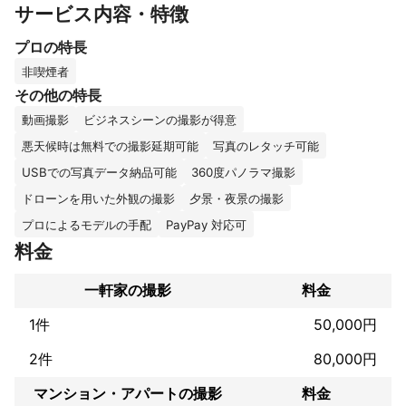
サービス内容・特徴
「何をどう撮るべきか」からご相談ください

プロの特長
■撮影内容によって最適な機材を持ち込み、セットを組み高品質
の撮影　

非喫煙者
その他の特長
■HP・会社店舗案内、ネットショップ用の室内外さまざまな撮影

動画撮影
ビジネスシーンの撮影が得意
■簡単な動画同時撮影も好評です!

悪天候時は無料での撮影延期可能
写真のレタッチ可能
USBでの写真データ納品可能
360度パノラマ撮影
■自己アピールが得意ではないので、仕事ぶりはゼヒ作例と合わ
せて「口コミ評価」の内容もご覧ください
ドローンを用いた外観の撮影
夕景・夜景の撮影
これまでの実績
プロによるモデルの手配
PayPay 対応可
ラッキーなことに学校出てスグに撮影会社のカメラマンとして採
料金
用されて以来、数社のサラリーカメラマンを経て20代で独立。

順調にクライアントを増やして大手広告代理店、出版社、プロダ
クションをはじめ数々の企業からのさまざまなジャンルの撮影を
一軒家の撮影
料金
経験

1件
50,000円
誰にもわかりやすいアピールポイントは

2件
80,000円
《藤原紀香・織田裕二さんの撮影経験あり！》
アピールポイント
マンション・アパートの撮影
料金
…というワケで経験は超長いですが、ブライダル七五三など含め