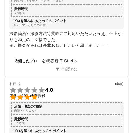
美容院（ネイル・エステサロン含む）
撮影時間
～3時間
プロを選ぶにあたってのポイント
カメラマンとしての経験
撮影箇所や撮影方法等柔軟にご対応いただいたうえ、仕上が
りも満足のいく物でした。

また機会があれば是非お願いしたいと思いました！！
谷崎春彦 T-Studio
依頼したプロ
村田
様
1年前

4.0

店舗・施設の出張撮影
店舗・施設の種類
病院・クリニック
撮影時間
～3時間
プロを選ぶにあたってのポイント