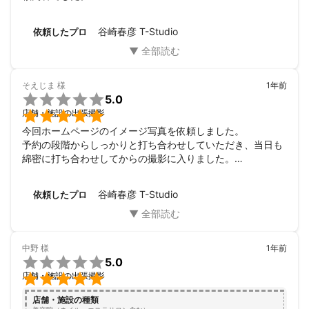
複数人の方からお見積りをいただきましたが、店舗内観や外
観の撮影を紹介されている方や、人物の撮影を紹介されてい
谷崎春彦 T-Studio
依頼したプロ
る方の中で、内観や外観も、人物の撮影も両方をこなされ、
口コミでもその両方の評価が高かったこちらにお願いするこ
とに決めました。

狭い店内を驚くほど広く見えるように撮影してくださった
そえじま
様
1年前
り、カメラを向けられる事が苦手な私をなんとか笑顔で撮影

5.0
してくださったり、要望を詰め込みすぎてお時間を延長して

店舗・施設の出張撮影
もらったりと、本当に感謝ばかりです。

今回ホームページのイメージ写真を依頼しました。

仕上がりも納品時に明るさや色味の調整なども聞いてくださ
予約の段階からしっかりと打ち合わせしていただき、当日も
り、快くご対応くださいました。

綿密に打ち合わせしてからの撮影に入りました。

迷っていらっしゃる方は、是非ご相談されてみることをおす
こちらの要望等は勿論ですが、プロの視点から様々な角度か
すめします。

らアプローチしていただけました。

私もまた撮影することがありましたら、是非お世話になりた
谷崎春彦 T-Studio
依頼したプロ
3時間があっという間に楽しく終わり、また時間が押してい
いと思います。

るにもかかわらず嫌な顔一つもせず快く受けていただきまし
今回はありがとうございました。
た。

犬好きだと仰っていて愛犬にもよく構っていただきました。
中野
様
1年前
また撮影等あったら頼みたいと思える素晴らしいカメラマン

5.0
です。

店舗・施設の出張撮影
店舗・施設の種類