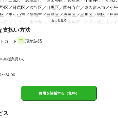
市
三鷹市
武蔵野市
世田谷区
杉並区
小金井市
稲城市
野区
練馬区
渋谷区
目黒区
国分寺市
東久留米市
小平
と丁寧な仕事とアフターフォローで高い顧客満足度をいただいています
区
東村山市
清瀬市
豊島区
板橋区
品川区
港区
日野
京区
立川市
東大和市
大田区
中央区
北区
昭島市
町
な支払い方法
台東区
荒川区
江東区
墨田区
福生市
瑞穂町
足立区
区
江戸川区
あきる野市
日の出町
青梅市
檜原村
奥多
トカード
現地決済
市
松戸市
流山市
鎌ケ谷市
船橋市
習志野市
柏市
白
浦市
木更津市
八千代市
年
従業員
1
人
00〜
24
:00
市
朝霞市
所沢市
戸田市
三芳町
志木市
蕨市
富士見
費用を診断する（無料）
川口市
入間市
狭山市
川越市
草加市
さいたま市
八潮
市
上尾市
鶴ヶ島市
坂戸市
川島町
吉川市
伊奈町
桶
町
毛呂山町
飯能市
春日部市
北本市
白岡市
鳩山町
ビス