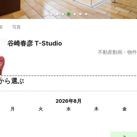
●
●
●
●
●
●
●
細
写真
谷崎春彦 T-Studio
不動産動画・物件
済
から選ぶ
2026年8月
月
火
水
木
金