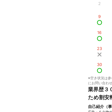
2
9
16
23
30
※空き状況は参
にお問い合わ
業界歴３
ため割安
自己紹介（事
広告・ＳＰ物