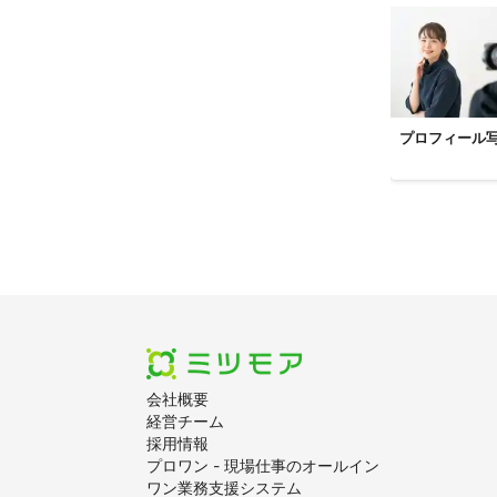
越生町
杉戸
【
茨城県
】
守谷市
【
神奈川県
川崎市
横浜
プロフィール
藤沢市
寒川
葉山町
横須
会社概要
経営チーム
採用情報
プロワン - 現場仕事のオールイン
ワン業務支援システム