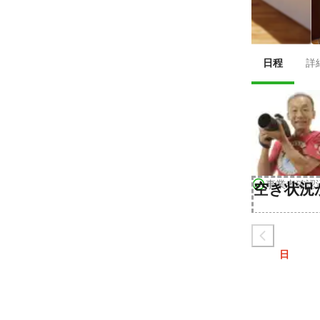
日程
詳
事業者確認
空き状況
日