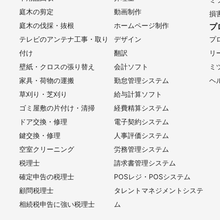
庭木の剪定
動画制作
損
庭木の伐採・抜根
ホームページ制作
プ
テレビのアンテナ工事・取り
デザイン
プ
付け
翻訳
リ
壁紙・クロスの張り替え
会計ソフト
ミ
家具・荷物の運搬
勤怠管理システム
ヘ
草刈り・芝刈り
給与計算ソフト
ゴミ屋敷の片付け・清掃
経費精算システム
ドア交換・修理
電子契約システム
鍵交換・修理
人事評価システム
空室クリーニング
労務管理システム
税理士
請求書管理システム
確定申告の税理士
POSレジ・POSシステム
顧問税理士
タレントマネジメントシステ
相続税申告に強い税理士
ム