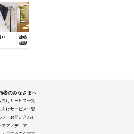
厚木市
撮り
建築・物件・竣工写真
料理写真・飲食店撮影
家族写真・記
秦野市
撮影
出張撮影
頼者のみなさまへ
人向けサービス一覧
人向けサービス一覧
ルプ・お問い合わせ
ツモアメディア
ツモア安心安全宣言