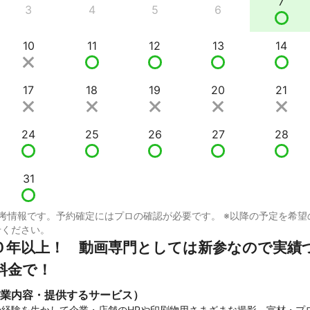
7
3
4
5
6
10
11
12
13
14
17
18
19
20
21
24
25
26
27
28
31
考情報です。予約確定にはプロの確認が必要です。 ※以降の予定を希望
せください。
０年以上！　動画専門としては新参なので実績
料金で！
業内容・提供するサービス）
の経験を生かして企業・店舗のHPや印刷物用さまざまな撮影。宣材・プ