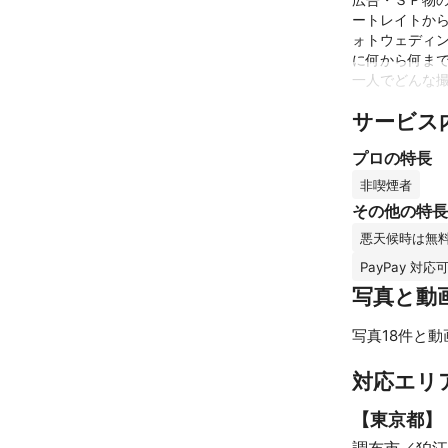
ートレイトか
ォトウェディ
に何から何まで
一人でどんな撮
サービス
かしこまった
プロの特長
これまでの実
ラッキーなこ
非喫煙者
ラマンを経て2
その他の特長
順調にクライ
悪天候時は無
さまざまなジャ
PayPay 対応
誰にもわかりや
写真と動
《藤原紀香・
アピールポイ
写真18件と動
…というワケ
受けるようにな
対応エリ
最初のころは
進化してる昨今
【
東京都
】
フリーカメラ
ようになっちゃ