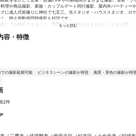
ら料理や商品撮影、家族・カップルデート同行撮影、屋内外パーティー
ングに成人式前撮りに神社で七五三。当スタジオ・ハウススタジオ、ロ
！　静止画動画同時撮影も好評です。

影にでも対応できること、専門がない分型にはまらないことが人気！

内容・特徴
ことが苦手なので写真館的冠婚葬祭写真などは撮れませんが、それ以外
績
とに学校出てスグに撮影会社のカメラマンとして採用されて以来、数社
0代で独立。

アントを増やして大手広告代理店、出版社、プロダクションをはじめ数
料での撮影延期可能
ビジネスシーンの撮影が得意
風景・景色の撮影が得
ンルの撮影を経験

可
すいアピールポイントは

画
織田裕二さんの撮影経験あり！》
ント
画2件
で経験は超長いですが、ブライダル七五三など含め一般の方からの撮影
ってからも既に１０年近く

すべて見る
ア
まだその分野ではプロとは言えないなぁ…と思ってましたが、機材やア
はかなり簡単に｢プロカメラマン｣になれる時代！

マンデビューする人がどんどん増えてきて、いつの間にか大ベテランプ
いました
