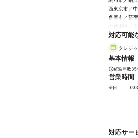
調布市
狛江
西東京市
中
密な事前連絡
多摩市
新宿
千代田区
文
対応可能
武蔵村山市
羽村市
葛飾
クレジッ
【
千葉県
】
基本情報
浦安市
市川
野田市
袖ケ
経験年数
35
営業時間
【
山梨県
】
上野原市
全日
0
:
【
埼玉県
】
新座市
和光
ふじみ野市
越谷市
日高
蓮田市
松伏
対応サー