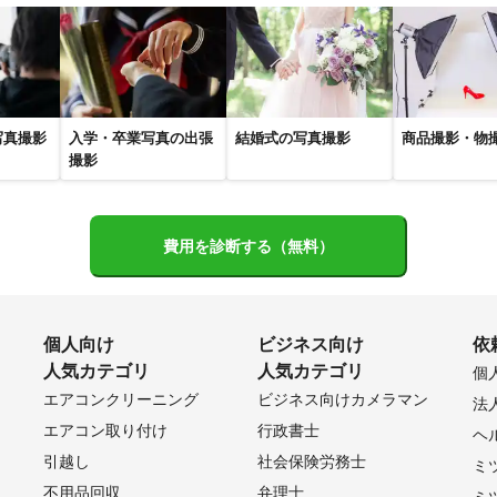
町
吉見町
東松山市
鴻巣市
ときがわ町
久喜市
幸手市
】
市
大和市
座間市
綾瀬市
愛川町
海老名市
相模原市
写真撮影
入学・卒業写真の出張
結婚式の写真撮影
商品撮影・物
町
清川村
鎌倉市
茅ヶ崎市
伊勢原市
逗子市
平塚市
撮影
賀市
大磯町
中井町
二宮町
松田町
費用を診断する（無料）
個人向け
ビジネス向け
依
人気カテゴリ
人気カテゴリ
個
エアコンクリーニング
ビジネス向けカメラマン
法
エアコン取り付け
行政書士
ヘ
引越し
社会保険労務士
ミ
不用品回収
弁理士
ミ