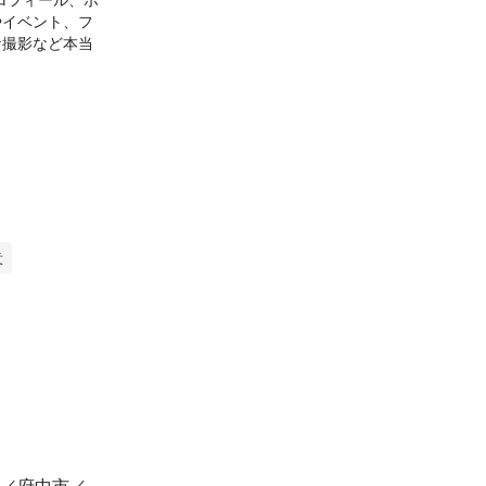
やイベント、フ
ケ撮影など本当
には不得意はな
のサラリーカメ
々の企業からの
意
依頼も積極的に
プリがどんどん
ロの部類に入る