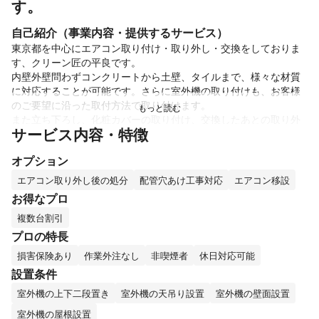
す。
自己紹介（事業内容・提供するサービス）
東京都を中心にエアコン取り付け・取り外し・交換をしておりま
す、クリーン匠の平良です。

内壁外壁問わずコンクリートから土壁、タイルまで、様々な材質
に対応することが可能です。さらに室外機の取り付けも、お客様
のご要望に沿った取付方法で取り付けます。

また立ち下ろし、化粧カバーの取り付け、交換したあとの取り外
サービス内容・特徴
した古いエアコンの処分も可能です。

基本料金の中には、室内機、室外機の取り付けから動作確認まで
オプション
含まれます。

作業の外注なしの完全自社施工で、1年間の保証つきですのでご安
エアコン取り外し後の処分
配管穴あけ工事対応
エアコン移設
心ください。

お得なプロ
当社には電気工事士の資格を持つスタッフが在籍しております。
複数台割引
他社様から断られたような工事も、まずはご相談ください！お待
プロの特長
これまでの実績
損害保険あり
作業外注なし
非喫煙者
休日対応可能
当社では年間に500件以上のエアコン工事依頼をいただいており
設置条件
ます！

ミツモアの口コミでは、ご利用されたお客様から「作業も打合せ
室外機の上下二段置き
室外機の天吊り設置
室外機の壁面設置
もスピーディーで満足しています。配管カバー再利用の相談にも
室外機の屋根設置