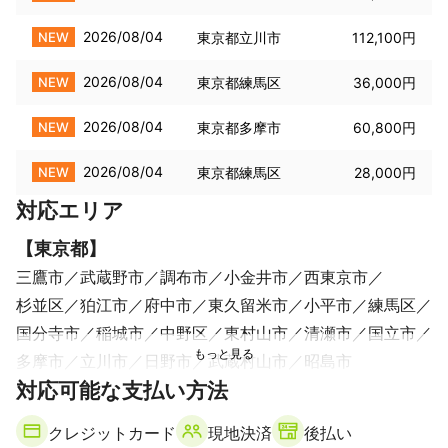
2026/08/04
NEW
東京都立川市
112,100円
2026/08/04
NEW
東京都練馬区
36,000円
2026/08/04
NEW
東京都多摩市
60,800円
2026/08/04
NEW
東京都練馬区
28,000円
対応エリア
【
東京都
】
三鷹市
武蔵野市
調布市
小金井市
西東京市
杉並区
狛江市
府中市
東久留米市
小平市
練馬区
国分寺市
稲城市
中野区
東村山市
清瀬市
国立市
多摩市
立川市
日野市
武蔵村山市
昭島市
対応可能な支払い方法
クレジットカード
現地決済
後払い