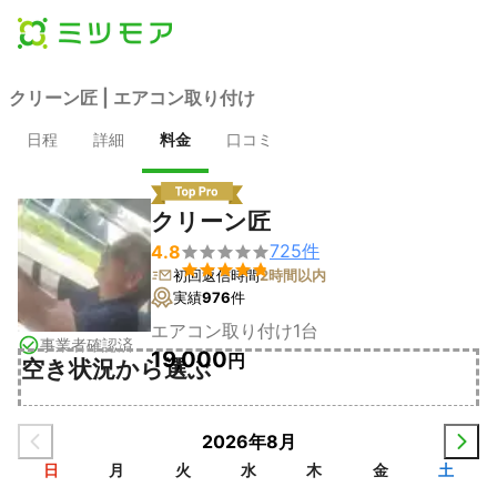
クリーン匠 | エアコン取り付け
日程
詳細
料金
口コミ
クリーン匠
725
件
4.8


初回返信時間
2時間以内
実績
976
件
エアコン取り付け1台
事業者確認済
19,000
円
空き状況から選ぶ
2026年8月
日
月
火
水
木
金
土