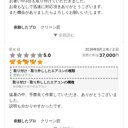
お暑い中3台も取り付けていただきました。

お昼もなしで迅速に対応頂きありがとうございます。

また機会がありましたらよろしくお願いいたします。
クリーン匠
依頼したプロ
匿名
様
2026年8月上旬 / 土日

5.0
37,000
実際の料金
円

エアコン取り付け
取り付け・取り外ししたエアコンの種類
壁掛けエアコン
取り付け・取り外ししたエアコンの機種
その他メーカーのエアコン
猛暑の中、手際良く作業していただき、ありがとうございま
した。

説明も分かりやすかったです。
クリーン匠
依頼したプロ