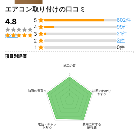
エアコン取り付けの口コミ

602件
4.8
5

99件
4


21件
3

(725件)

3件
2

0件
1
項目別評価
施工の質
5
4
3
2
知識の豊富さ
説明のわかり
やすさ
1
電話・チャッ
費用に対する
ト対応
納得感