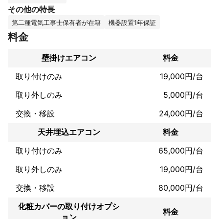
対応してくださり良心的でした。ありがとうございました。」と
その他の特長
嬉しい言葉をいただきました。

第二種電気工事士保有者が在籍
機器設置1年保証
アピールポイント
料金
クリーニング、エアコン取付、どちらも丁寧に対応致します。ハ
ウスクリーニング協会認定のクリーニング士、電気工事士の資格
壁掛けエアコン
料金
取り付けのみ
19,000円/台
取り外しのみ
5,000円/台
交換・移設
24,000円/台
天井埋込エアコン
料金
取り付けのみ
65,000円/台
取り外しのみ
19,000円/台
交換・移設
80,000円/台
化粧カバーの取り付けオプシ
料金
ョン