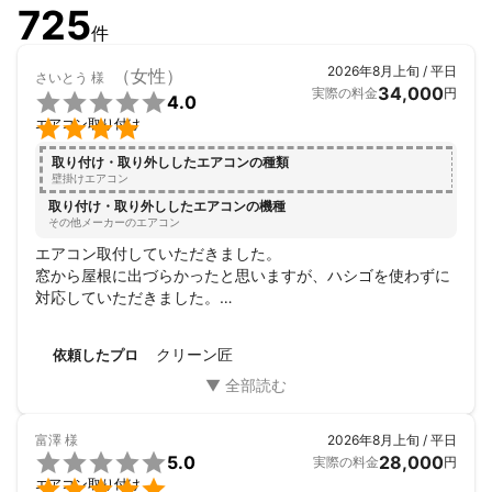
725
件
2026年8月上旬 / 平日
（女性）
さいとう
様
34,000
実際の料金
円

4.0

エアコン取り付け
取り付け・取り外ししたエアコンの種類
壁掛けエアコン
取り付け・取り外ししたエアコンの機種
その他メーカーのエアコン
エアコン取付していただきました。

窓から屋根に出づらかったと思いますが、ハシゴを使わずに
対応していただきました。

費用もかなり安く済みました。
クリーン匠
依頼したプロ
富澤
様
2026年8月上旬 / 平日

5.0
28,000
実際の料金
円

エアコン取り付け