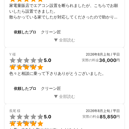
家電量販店でエアコン設置を断られましたが、こちらでお願
いしたら設置できました。

散らかっている家でしたが対応してくださったので助かりま
した。
クリーン匠
依頼したプロ
Y
様
2026年8月上旬 / 平日

5.0
36,000
実際の料金
円

エアコン取り付け
色々と相談に乗って下さりありがとうございました。
クリーン匠
依頼したプロ
長尾
様
2026年8月上旬 / 平日

5.0
85,850
実際の料金
円

エアコン取り付け