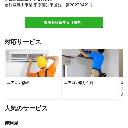
登録電気工事業 東京都知事登録 第20230421号
費用を診断する（無料）
対応サービス
エアコン修理
エアコン取り付け
温水
シャ
交換
人気のサービス
便利屋