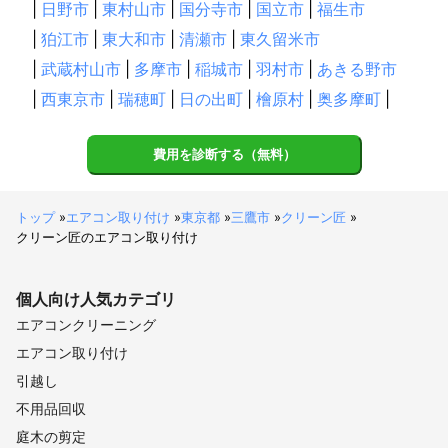
|
日野市
|
東村山市
|
国分寺市
|
国立市
|
福生市
|
狛江市
|
東大和市
|
清瀬市
|
東久留米市
|
武蔵村山市
|
多摩市
|
稲城市
|
羽村市
|
あきる野市
|
西東京市
|
瑞穂町
|
日の出町
|
檜原村
|
奥多摩町
|
費用を診断する（無料）
トップ
»
エアコン取り付け
»
東京都
»
三鷹市
»
クリーン匠
»
クリーン匠のエアコン取り付け
個人向け
人気カテゴリ
エアコンクリーニング
エアコン取り付け
引越し
不用品回収
庭木の剪定