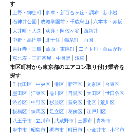
す
|
上野・御徒町
|
多摩・新百合ヶ丘・調布
|
新小岩
|
石神井公園
|
成城学園前・千歳烏山
|
六本木・赤坂
|
大井町・大森
|
荻窪・阿佐ヶ谷
|
西新井
|
中野・高円寺
|
北千住
|
錦糸町・両国
|
吉祥寺・三鷹
|
葛西・東陽町
|
二子玉川・自由が丘
|
恵比寿・三軒茶屋・中目黒
|
浅草
|
市区町村から東京都のエアコン取り付け業者を
探す
|
千代田区
|
中央区
|
港区
|
新宿区
|
文京区
|
台東区
|
墨田区
|
江東区
|
品川区
|
目黒区
|
大田区
|
世田谷区
|
渋谷区
|
中野区
|
杉並区
|
豊島区
|
北区
|
荒川区
|
板橋区
|
練馬区
|
足立区
|
葛飾区
|
江戸川区
|
八王子市
|
立川市
|
武蔵野市
|
三鷹市
|
青梅市
|
府中市
|
昭島市
|
調布市
|
町田市
|
小金井市
|
小平市