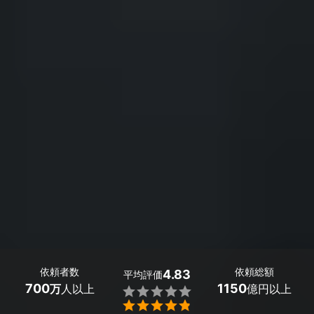
依頼者数
依頼総額
4.83
平均評価
700
1150
万
人以上
億円以上

