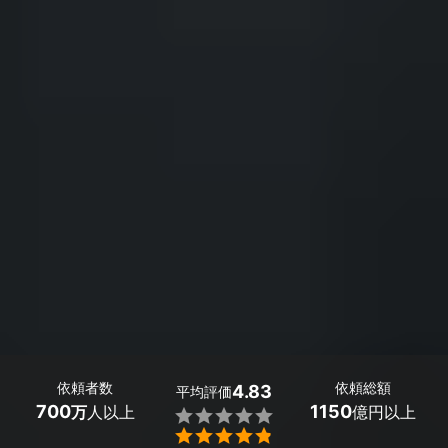
依頼者数
依頼総額
4.83
平均評価
700
1150
万
人以上
億円以上

