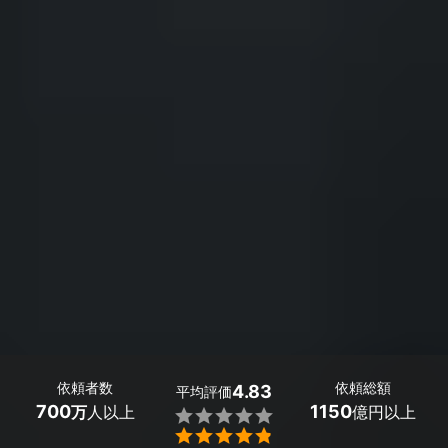
依頼者数
依頼総額
4.83
平均評価
700
1150
万
人以上
億円以上

