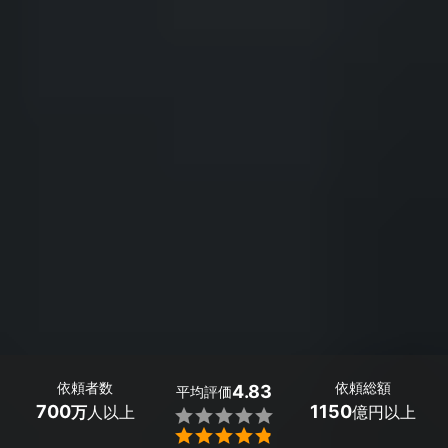
依頼者数
依頼総額
4.83
平均評価
700
1150
万
人以上
億円以上

