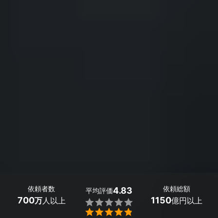
依頼者数
依頼総額
4.83
平均評価
700
1150
万
人以上
億円以上

