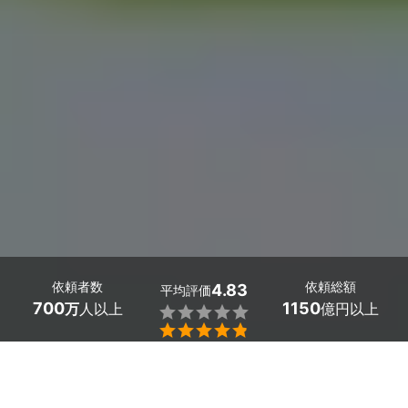
依頼者数
依頼総額
4.83
平均評価
700
1150
万
人以上
億円以上


最大５件
2分で依頼
見積が届く
プロを選ぶ