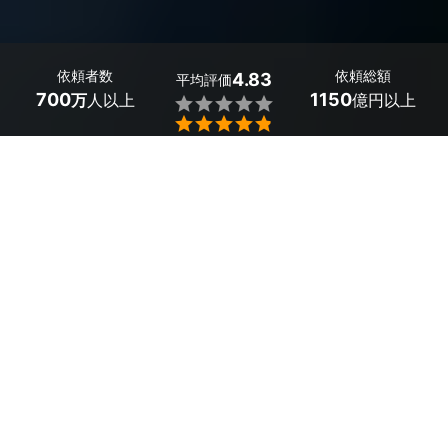
依頼者数
依頼総額
4.83
平均評価
700
1150
万
人以上
億円以上


埼玉県戸田市のテレビ・ナビキャンセラーの取り付けの事
業者・取り付け工場探しは、ミツモアで。
純正状態では車の走行中にテレビが見れなかったり、カー
ナビが操作できなかったりと不便ですよね？同乗者の方も
ドライブを楽しめるように、テレビ・ナビキャンセラーの
取り付けをプロに依頼してみましょう。プロに依頼するこ
とで、適切な取り付けが可能となります。また、持ち込み
も可能なため、好みの製品を取り付けてもらえますよ。
走行中にテレビ・カーナビキャンセラー取り付けを検討す
方は、違法性について気にすることがありますが、運転者
以外の同乗者が利用する場合は問題ありません。
安全で快適なドライブを楽しみたい方は、ぜひテレビキャ