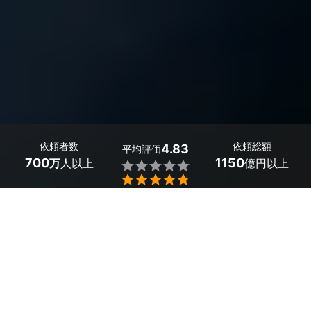
依頼者数
依頼総額
4.83
平均評価
700
1150
万
人以上
億円以上


埼玉県松伏町のテレビ・ナビキャンセラーの取り付けの事
業者・取り付け工場探しは、ミツモアで。
純正状態では車の走行中にテレビが見れなかったり、カー
ナビが操作できなかったりと不便ですよね？同乗者の方も
ドライブを楽しめるように、テレビ・ナビキャンセラーの
取り付けをプロに依頼してみましょう。プロに依頼するこ
とで、適切な取り付けが可能となります。また、持ち込み