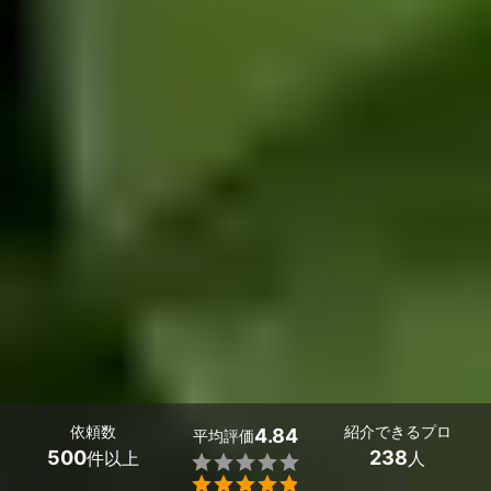
依頼数
紹介できるプロ
4.84
平均評価
500
238
件以上
人

