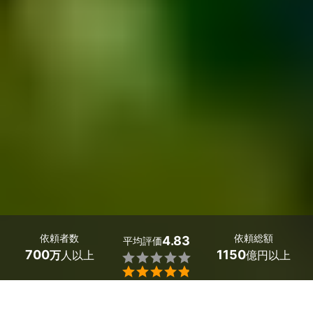
依頼者数
依頼総額
4.83
平均評価
700
1150
万
人以上
億円以上


群馬県邑楽町の毛虫・チャドクガ駆除の業者探しはミツモ