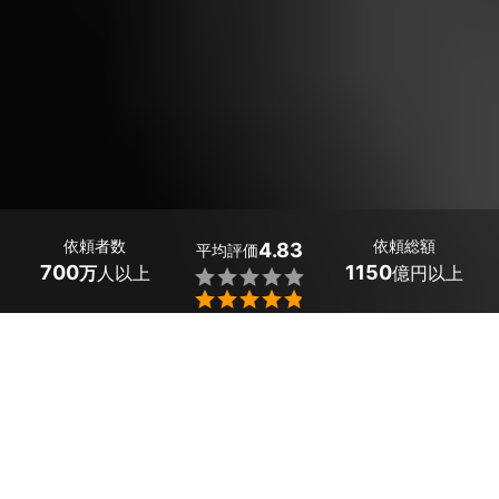
依頼者数
依頼総額
4.83
平均評価
700
1150
万
人以上
億円以上


大阪府河南町の防音工事は、ミツモアで。
あなたの家の防音工事、「いつかやろう」なんて先延ばし
にしていませんか？
音の問題は近隣トラブルのもとになることも。
たくさんある大阪府河南町のの中から、あなたにぴったり
のプロを見つけましょう。