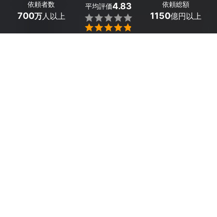
依頼者数
依頼総額
4.83
平均評価
700
1150
万
人以上
億円以上


大阪府河南町の耐震リフォームは、ミツモアで。
災害はいつ何時あなたの身にふりかかるかわかりません。
すぐにでも耐震リフォームしたいけど、気になるのはその
お値段。
数多ある大阪府河南町のリフォーム業者の中から、あなた
の予算に合った業者を見つけるにはどうしたらいいでしょ
うか？
「新耐震基準以前に建てられた木造マンションをリノベー
ションして耐震補強したい」「住宅の耐震リフォームの際
にかかる費用と、もらえる補助金について知りたい」など
など、なんでもご相談ください。
あなたの悩みに答えてくれるプロが必ず見つかります！
 かんたん・お得な見積もり体験を、ミツモアで。