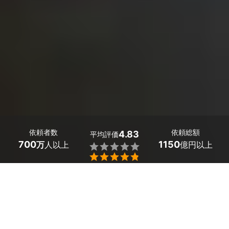
依頼者数
依頼総額
4.83
平均評価
700
1150
万
人以上
億円以上


ミツモアなら三重県紀宝町の排水管洗浄業者を料金や口
コミで比較できます。自分では手に負えない「排水管の
詰まりや悪臭」は、プロの技術でスッキリ解決しましょ
う。