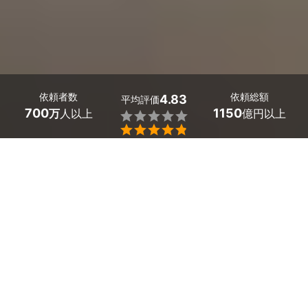
依頼者数
依頼総額
4.83
平均評価
700
1150
万
人以上
億円以上


三重県の蛇口の水漏れ修理は、ミツモアで。
キッチンの蛇口から水が漏れてくるトラブル。パッキンの
ゆるみが原因だとわかっていても、自分で交換や修理をす
るのは厄介です。
小さなトラブルも放っておくと、水浸しになることがある
ので、早いうちに対策をしておきましょう。
被害が大きくなる前に、プロの業者に相談することがオス
スメ。ハンドル式やシャワー式の蛇口にも交換できます。
かんたん・お得な見積もり体験を、ミツモアで。