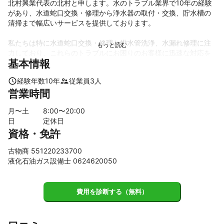
北村興業代表の北村と申します。水のトラブル業界で10年の経験
があり、水道蛇口交換・修理から浄水器の取付・交換、貯水槽の
清掃まで幅広いサービスを提供しております。

私たちは特に水道蛇口交換・修理と排水管洗浄、水漏れ修理に注
力しており、これらのトラブルにお困りのお客様に迅速な対応を
基本情報
心がけています。その他、水道のつまり修理からシャワーヘッ
ド・シャワーホースの交換、水道管の凍結解氷・修理、貯水槽の
経験年数
10
年
従業員
3
人
清掃、給水管の保温・保護まで、お客様のさまざまなニーズに応
営業時間
えられるようなサービスを展開しています。

月〜土
8
:00〜
20
:00
これまでの実績としては、水道、ガス工事をメインにリフォー
日
定休日
ム、厨房機器設置販売を行っております。従業員は3名で、確かな
資格・免許
技術力と経験を持っております。

古物商 551220233700
お客様から頂く信頼が何よりの誇りであり、その信頼を胸にこの
液化石油ガス設備士 0624620050
業界で生き抜くため、我々は常に最高のサービス、迅速な対応を
提供します。どんな小さなトラブルも真剣に対応し、お客様に満
足していただけるよう全力を尽くしてまいります。
費用を診断する（無料）
これまでの実績
水道、ガス工事をメインにリフォーム、厨房機器設置販売を行っ
ております。