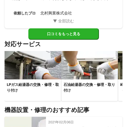
もと思いミツモアを利用しました。

結果的にコンロはハウスメーカーが提案したものと同じもの
北村興業株式会社
依頼したプロ
を北村さんにご用意いただきましたが、金額はハウスメーカ
ーの半額に近かったので本当に相談して良かったです。

施工もきれいにしていただいてありがとうございました！

コンロ下にたくさんものがあったのですが、嫌な顔ひとつせ
口コミをもっと見る
ず工事してもらえました。
対応サービス
LPガス給湯器の交換・修理・取
石油給湯器の交換・修理・取り
給湯
り付け
付け
（ガ
機器設置・修理のおすすめ記事
2021年02月06日