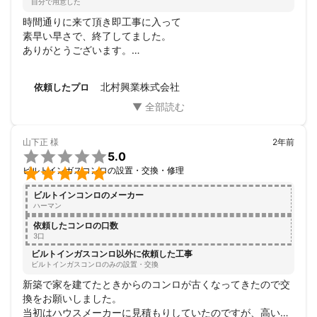
自分で用意した
時間通りに来て頂き即工事に入って

素早い早さで、終了してました。

ありがとうございます。

また、何かあればお願いしますので

よろしくお願いします。
北村興業株式会社
依頼したプロ
山下正
様
2年前

5.0

ビルトインガスコンロの設置・交換・修理
ビルトインコンロのメーカー
ハーマン
依頼したコンロの口数
3口
ビルトインガスコンロ以外に依頼した工事
ビルトインガスコンロのみの設置・交換
新築で家を建てたときからのコンロが古くなってきたので交
換をお願いしました。

当初はハウスメーカーに見積もりしていたのですが、高いか