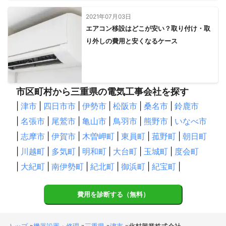
2021年07月03日
エアコン移設はどこが安い？取り付け・取
り外しの費用と安くなるケース
市区町村から三重県の電気工事会社を探す
|
津市
|
四日市市
|
伊勢市
|
松阪市
|
桑名市
|
鈴鹿市
|
名張市
|
尾鷲市
|
亀山市
|
鳥羽市
|
熊野市
|
いなべ市
|
志摩市
|
伊賀市
|
木曽岬町
|
東員町
|
菰野町
|
朝日町
|
川越町
|
多気町
|
明和町
|
大台町
|
玉城町
|
度会町
|
大紀町
|
南伊勢町
|
紀北町
|
御浜町
|
紀宝町
|
費用を診断する（無料）