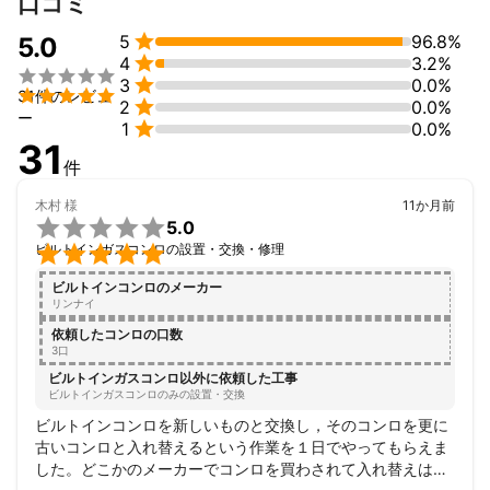
口コミ
アピールポイント
迅速な対応を心がけております。

5
96.8%
5.0

4
3.2%


3
0.0%

31件のレビュ

2
0.0%
ー

1
0.0%
31
件
木村
様
11か月前

5.0

ビルトインガスコンロの設置・交換・修理
ビルトインコンロのメーカー
リンナイ
依頼したコンロの口数
3口
ビルトインガスコンロ以外に依頼した工事
ビルトインガスコンロのみの設置・交換
ビルトインコンロを新しいものと交換し，そのコンロを更に
古いコンロと入れ替えるという作業を１日でやってもらえま
した。どこかのメーカーでコンロを買わされて入れ替えはOK