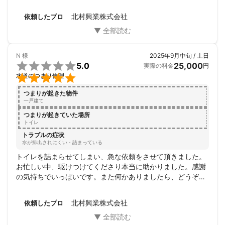
だけどそれの更に付け替えはできないという，融通がきかず
時間ばかりかかる某メーカとは大違いです。助かりました。
北村興業株式会社
依頼したプロ
N
様
2025年9月中旬 / 土日

5.0
25,000
実際の料金
円

水道のつまり修理
つまりが起きた物件
一戸建て
つまりが起きていた場所
トイレ
トラブルの症状
水が排出されにくい・詰まっている
トイレを詰まらせてしまい、急な依頼をさせて頂きました。
お忙しい中、駆けつけてくださり本当に助かりました。感謝
の気持ちでいっぱいです。また何かありましたら、どうぞよ
ろしくお願いいたします。
北村興業株式会社
依頼したプロ