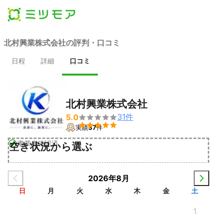
北村興業株式会社の評判・口コミ
日程
詳細
口コミ
北村興業株式会社
31
件
5.0


実績
37
件
事業者確認済
空き状況から選ぶ
2026年8月
日
月
火
水
木
金
土
1