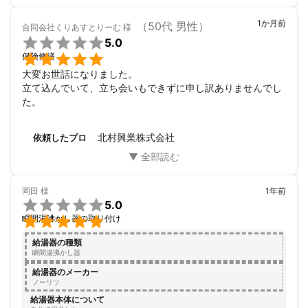
1か月前
（50代 男性）
合同会社くりあすとりーむ
様

5.0

保険修繕
大変お世話になりました。

立て込んでいて、立ち会いもできずに申し訳ありませんでし
た。
北村興業株式会社
依頼したプロ
岡田
様
1年前

5.0

瞬間湯沸かし器の取り付け
給湯器の種類
瞬間湯沸かし器
給湯器のメーカー
ノーリツ
給湯器本体について