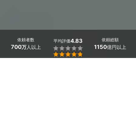
依頼者数
依頼総額
4.83
平均評価
700
1150
万
人以上
億円以上


熊本県菊陽町で屋根塗装をお考えなら、口コミやプロの顔
が見えるミツモアで見積もり料金の比較をしませんか？
「屋根の色褪せが気になってきた」「屋根の断熱性能を上
げたい」というお悩みも、ミツモアで解決。
ミツモアには、審査に通ったプロの屋根塗装業者が多数在
籍しています。屋根の形状や材質にあわせた料金を提案し
てくれて、サービスの質も技術もプロだから安心。高所で
危険な塗り替えもスムーズに実施します。
かんたん・お得な見積もり体験を、ミツモアで。