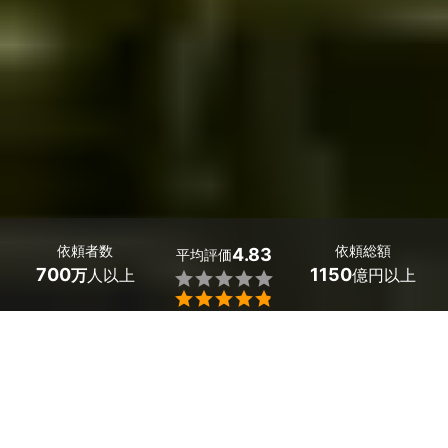
依頼者数
依頼総額
4.83
平均評価
700
1150
万
人以上
億円以上


長野県信濃町の松の木の剪定業者探しはミツモアで。
松の木のお手入れが大きな負担になっていませんか？松は
不要な枝が生えやすいですし、太かったり高かったりする
枝は初心者では思うように切れません。
剪定した枝を処分するのも、かなりの肉体労働です。枝が