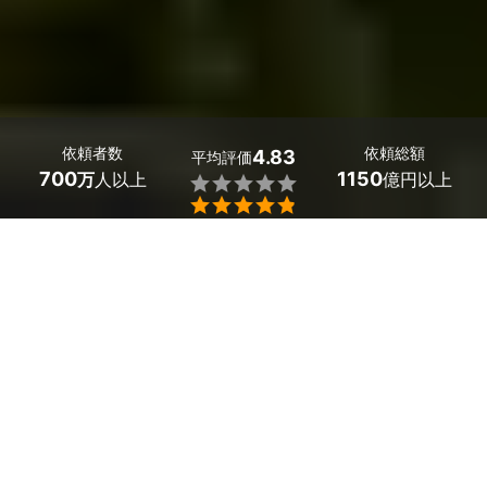
依頼者数
依頼総額
4.83
平均評価
700
1150
万
人以上
億円以上


長野県朝日村の松の木の剪定業者探しはミツモアで。
松の木のお手入れが大きな負担になっていませんか？松は
不要な枝が生えやすいですし、太かったり高かったりする
枝は初心者では思うように切れません。
剪定した枝を処分するのも、かなりの肉体労働です。枝が
伸びすぎて外観を損なったり、隣家に迷惑をかけたりしな
いよう、業者にまとめて手入れをしてもらうと楽ですね。
プロの剪定業者なら、気になる費用は柔軟に対応してくれ
ますし、複数の伐採は割引も可能です。
かんたん・お得な見積もり体験を、ミツモアで。