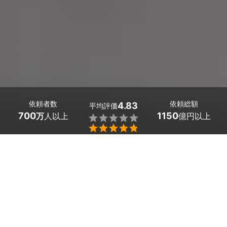
依頼者数
依頼総額
4.83
平均評価
700
1150
万
人以上
億円以上


広島県府中町のオフィス・店舗の清掃は、ミツモアで。
働く人にも、訪問されたお客さまにも快適に過ごしてもら
いたい会社や店舗。
「仕事が忙しくて、清掃に時間がかけられない」と困って
いませんか。実は、オフィスの掃除をクリーニング業者に
依頼する会社が増えています。
あなたの会社も広島県府中町の清掃業者にお任せしてみま