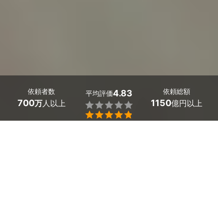
依頼者数
依頼総額
4.83
平均評価
700
1150
万
人以上
億円以上


大阪府の多言語サイト制作はミツモアで。
「海外展開を考えているから、多言語サイト制作を考えて
いる」といったお悩みはありませんか？
多言語サイトを構築することで海外からのインバウンド集
客が可能になります。海外展開での売上向上には多言語サ
イト制作が必須です。
翻訳対応に高額な費用がかかる場合がほとんどですが、ミ
ツモアでは見積もりから最適なプロが見つかります。